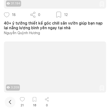
31.194
18
0
12
40+ ý tưởng thiết kế góc chill sân vườn giúp bạn nạp
lại năng lượng bình yên ngay tại nhà
Nguyễn Quỳnh Hương
Kết nối thiết kế, thi công
Mua sắm hoàn thiện nhà
3.209
8
0
8
21
18
0
Căn hộ 90m2 tại Opal Tower thiết kế Neo Classic