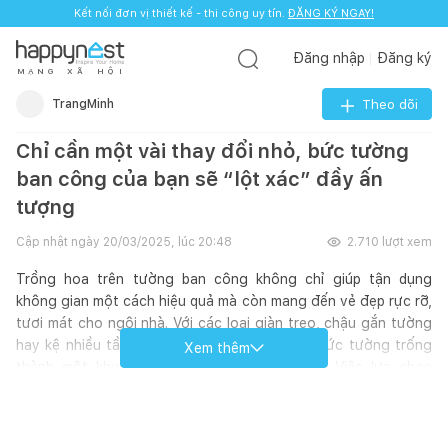
Kết nối đơn vị thiết kế - thi công uy tín.
ĐĂNG KÝ NGAY!
Đăng nhập
Đăng ký
M
Ạ
N
G
X
Ã
H
Ộ
I
TrangMinh
Theo dõi
Chỉ cần một vài thay đổi nhỏ, bức tường
ban công của bạn sẽ “lột xác” đầy ấn
tượng
Cập nhật ngày
20/03/2025, lúc 20:48
2.710
lượt xem
Trồng hoa trên tường ban công không chỉ giúp tận dụng
không gian một cách hiệu quả mà còn mang đến vẻ đẹp rực rỡ,
tươi mát cho ngôi nhà. Với các loại giàn treo, chậu gắn tường
hay kệ nhiều tầng, bạn có thể dễ dàng biến bức tường trống
Xem thêm
thành một khu vườn thu nhỏ đầy màu sắc. Việc lựa chọn
những loại cây như dạ yến thảo, hoa hồng leo, hoa giấy hay
lan rủ sẽ giúp ban công thêm sinh động và gần gũi với thiên
nhiên. Ngoài yếu tố thẩm mỹ, trồng hoa trên tường ban công