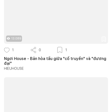
13.089
1
0
1
Ngơi House - Bản hòa tấu giữa "cổ truyền" và "đương
đại"
HIEUHOUSE