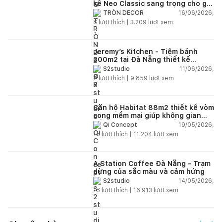
kế Neo Classic sang trọng cho gia
đình trẻ
16/06/2026,
TRÒN DECOR
8
lượt thích |
3.209
lượt xem
Jeremy’s Kitchen - Tiệm bánh
300m2 tại Đà Nẵng thiết kế
phong cách công nghiệp hiện đại
11/06/2026,
S2studio
ngập tràn ánh sáng tự nhiên
7
lượt thích |
9.859
lượt xem
Căn hộ Habitat 88m2 thiết kế vòm
cong mềm mại giúp không gian
sống hiện đại trở nên ấm áp hơn
19/05/2026,
Qi Concept
15
lượt thích |
11.204
lượt xem
A Station Coffee Đà Nẵng - Trạm
dừng của sắc màu và cảm hứng
14/05/2026,
S2studio
18
lượt thích |
16.913
lượt xem