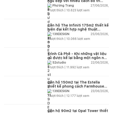
ngủ đẹp với nhiều cách bố trí
thông minh cho mọi diện tích
27/06/2026,
Phương Trang
4
lượt thích |
10.623
lượt xem
Căn hộ The Infiniti 175m2 thiết kế
hiện đại kết hợp nghệ thuật
Modern Art đầy cảm xúc
25/06/2026,
139DESIGN
6
lượt thích |
10.066
lượt xem
Trình Cà Phê - Khi những vật liệu
cũ được kể lại bằng một ngôn ngữ
thiết kế mới
22/06/2026,
S2studio
5
lượt thích |
11.992
lượt xem
Căn hộ 150m2 tại The Estella
thiết kế phong cách Farmhouse
thanh lịch và ấm áp
23/06/2026,
139DESIGN
7
lượt thích |
12.177
lượt xem
Căn hộ 90m2 tại Opal Tower thiết