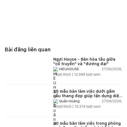
Bài đăng liên quan
Ngơi House - Bản hòa tấu giữa
"cổ truyền" và "đương đại"
27/06/2026,
HIEUHOUSE
1
lượt thích |
13.089
lượt xem
25 mẫu bàn làm việc dưới gầm
cầu thang đẹp giúp tận dụng diện
tích tưởng chừng bị bỏ quên
27/06/2026,
Quân Hoàng
4
lượt thích |
10.374
lượt xem
30 mẫu bàn làm việc trong phòng