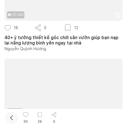
31.194
18
0
12
40+ ý tưởng thiết kế góc chill sân vườn giúp bạn nạp
lại năng lượng bình yên ngay tại nhà
Nguyễn Quỳnh Hương
Kết nối thiết kế, thi công
Mua sắm hoàn thiện nhà
3.208
30
26
0
8
0
8