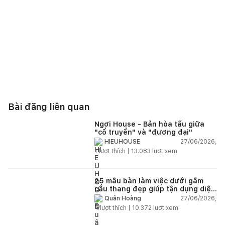
Loại nhà: Trường học
*Để lại thông tin trong box dưới đây,
Happynest
sẽ giúp
bạn kết nối đơn vị thiết kế - thi công phù hợp và nhanh
chóng nhất.
Bài đăng liên quan
Ngơi House - Bản hòa tấu giữa
"cổ truyền" và "đương đại"
27/06/2026,
HIEUHOUSE
1
lượt thích |
13.083
lượt xem
25 mẫu bàn làm việc dưới gầm
cầu thang đẹp giúp tận dụng diện
tích tưởng chừng bị bỏ quên
27/06/2026,
Quân Hoàng
4
lượt thích |
10.372
lượt xem