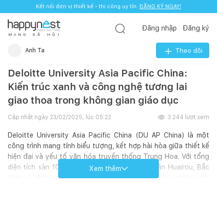
Kết nối đơn vị thiết kế - thi công uy tín.
ĐĂNG KÝ NGAY!
Đăng nhập
Đăng ký
M
Ạ
N
G
X
Ã
H
Ộ
I
Anh Ta
Theo dõi
Deloitte University Asia Pacific China:
Kiến trúc xanh và công nghệ tương lai
giao thoa trong không gian giáo dục
Cập nhật ngày
23/02/2025, lúc 05:22
3.244
lượt xem
Deloitte University Asia Pacific China (DU AP China) là một
công trình mang tính biểu tượng, kết hợp hài hòa giữa thiết kế
hiện đại và yếu tố văn hóa truyền thống Trung Hoa. Với tổng
diện tích sàn 10.000m², tòa nhà tọa lạc tại quận Huairou, Bắc
Xem thêm
Kinh và được thiết kế bởi aoe – đơn vị chịu trách nhiệm tích
hợp các yếu tố kỹ thuật, ánh sáng, công trình xanh, nội thất
và công nghệ thông minh.