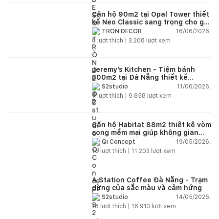
Căn hộ 90m2 tại Opal Tower thiết
kế Neo Classic sang trọng cho gia
đình trẻ
16/06/2026,
TRÒN DECOR
8
lượt thích |
3.208
lượt xem
Jeremy’s Kitchen - Tiệm bánh
300m2 tại Đà Nẵng thiết kế
phong cách công nghiệp hiện đại
11/06/2026,
S2studio
ngập tràn ánh sáng tự nhiên
7
lượt thích |
9.858
lượt xem
Căn hộ Habitat 88m2 thiết kế vòm
cong mềm mại giúp không gian
sống hiện đại trở nên ấm áp hơn
19/05/2026,
Qi Concept
15
lượt thích |
11.203
lượt xem
A Station Coffee Đà Nẵng - Trạm
dừng của sắc màu và cảm hứng
14/05/2026,
S2studio
18
lượt thích |
16.913
lượt xem