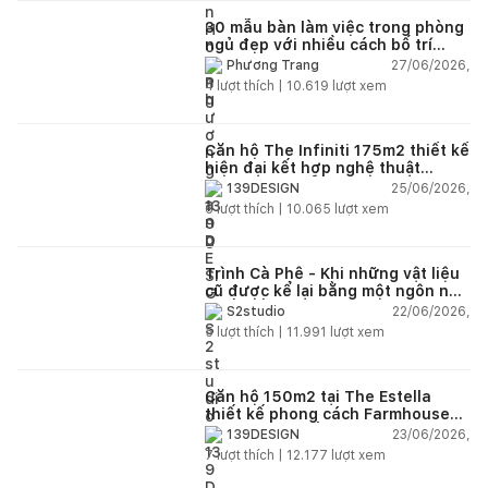
30 mẫu bàn làm việc trong phòng
ngủ đẹp với nhiều cách bố trí
thông minh cho mọi diện tích
27/06/2026,
Phương Trang
4
lượt thích |
10.619
lượt xem
Căn hộ The Infiniti 175m2 thiết kế
hiện đại kết hợp nghệ thuật
Modern Art đầy cảm xúc
25/06/2026,
139DESIGN
6
lượt thích |
10.065
lượt xem
Trình Cà Phê - Khi những vật liệu
cũ được kể lại bằng một ngôn ngữ
thiết kế mới
22/06/2026,
S2studio
5
lượt thích |
11.991
lượt xem
Căn hộ 150m2 tại The Estella
thiết kế phong cách Farmhouse
thanh lịch và ấm áp
23/06/2026,
139DESIGN
7
lượt thích |
12.177
lượt xem