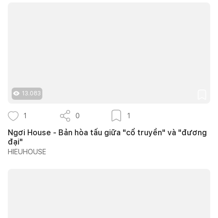
13.083
1
0
1
Ngơi House - Bản hòa tấu giữa "cổ truyền" và "đương
đại"
HIEUHOUSE