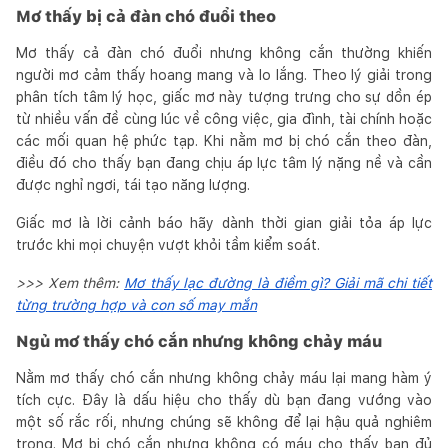
Mơ thấy bị cả đàn chó đuổi theo
Mơ thấy cả đàn chó đuổi nhưng không cắn thường khiến
người mơ cảm thấy hoang mang và lo lắng. Theo lý giải trong
phân tích tâm lý học, giấc mơ này tượng trưng cho sự dồn ép
từ nhiều vấn đề cùng lúc về công việc, gia đình, tài chính hoặc
các mối quan hệ phức tạp. Khi nằm mơ bị chó cắn theo đàn,
điều đó cho thấy bạn đang chịu áp lực tâm lý nặng nề và cần
được nghỉ ngơi, tái tạo năng lượng.
Giấc mơ là lời cảnh báo hãy dành thời gian giải tỏa áp lực
trước khi mọi chuyện vượt khỏi tầm kiểm soát.
>>> Xem thêm:
Mơ thấy lạc đường là điềm gì? Giải mã chi tiết
từng trường hợp và con số may mắn
Ngủ mơ thấy chó cắn nhưng không chảy máu
Nằm mơ thấy chó cắn nhưng không chảy máu lại mang hàm ý
tích cực. Đây là dấu hiệu cho thấy dù bạn đang vướng vào
một số rắc rối, nhưng chúng sẽ không để lại hậu quả nghiêm
trọng. Mơ bị chó cắn nhưng không có máu cho thấy bạn đủ