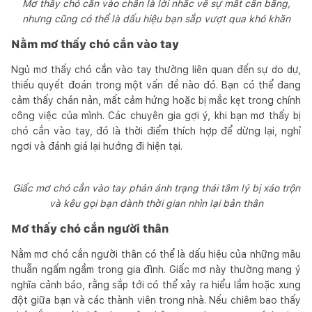
Mơ thấy chó cắn vào chân là lời nhắc về sự mất cân bằng,
nhưng cũng có thể là dấu hiệu bạn sắp vượt qua khó khăn
Nằm mơ thấy chó cắn vào tay
Ngủ mơ thấy chó cắn vào tay thường liên quan đến sự do dự,
thiếu quyết đoán trong một vấn đề nào đó. Bạn có thể đang
cảm thấy chán nản, mất cảm hứng hoặc bị mắc kẹt trong chính
công việc của mình. Các chuyên gia gợi ý, khi bạn mơ thấy bị
chó cắn vào tay, đó là thời điểm thích hợp để dừng lại, nghỉ
ngơi và đánh giá lại hướng đi hiện tại.
Giấc mơ chó cắn vào tay phản ánh trạng thái tâm lý bị xáo trộn
và kêu gọi bạn dành thời gian nhìn lại bản thân
Mơ thấy chó cắn người thân
Nằm mơ chó cắn người thân có thể là dấu hiệu của những mâu
thuẫn ngấm ngầm trong gia đình. Giấc mơ này thường mang ý
nghĩa cảnh báo, rằng sắp tới có thể xảy ra hiểu lầm hoặc xung
đột giữa bạn và các thành viên trong nhà. Nếu chiêm bao thấy