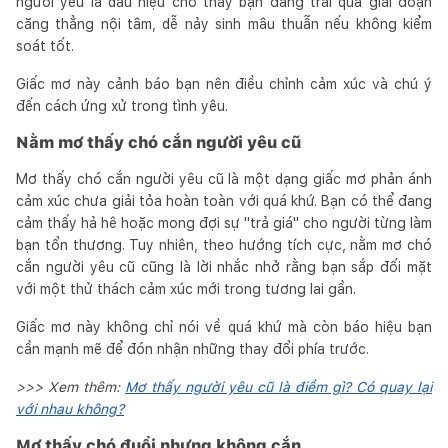
người yêu là dấu hiệu cho thấy bạn đang trải qua giai đoạn
căng thẳng nội tâm, dễ nảy sinh mâu thuẫn nếu không kiểm
soát tốt.
Giấc mơ này cảnh báo bạn nên điều chỉnh cảm xúc và chú ý
đến cách ứng xử trong tình yêu.
Nằm mơ thấy chó cắn người yêu cũ
Mơ thấy chó cắn người yêu cũ là một dạng giấc mơ phản ánh
cảm xúc chưa giải tỏa hoàn toàn với quá khứ. Bạn có thể đang
cảm thấy hả hê hoặc mong đợi sự "trả giá" cho người từng làm
bạn tổn thương. Tuy nhiên, theo hướng tích cực, nằm mơ chó
cắn người yêu cũ cũng là lời nhắc nhở rằng bạn sắp đối mặt
với một thử thách cảm xúc mới trong tương lai gần.
Giấc mơ này không chỉ nói về quá khứ mà còn báo hiệu bạn
cần mạnh mẽ để đón nhận những thay đổi phía trước.
>>> Xem thêm:
Mơ thấy người yêu cũ là điềm gì? Có quay lại
với nhau không?
Mơ thấy chó đuổi nhưng không cắn