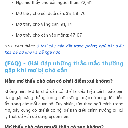
Ngủ mơ thấy chó cắn người thân: 72, 61
Mơ thấy chó sói đuổi cắn: 38, 58, 70
Mơ thấy chó vàng cắn: 91, 14
Mơ thấy chó cắn vào mông: 47, 67
>>> Xem thêm:
6 loại cây nên đặt trong phòng ngủ bật điều
hòa để đỡ khô và dễ ngủ hơn
(FAQ) - Giải đáp những thắc mắc thường
gặp khi mơ bị chó cắn
Nằm mơ thấy chó cắn có phải điềm xui không?
Không hẳn. Mơ bị chó cắn có thể là dấu hiệu cảnh báo bạn
đang gặp căng thẳng trong cuộc sống, hoặc có xung đột tiềm
ẩn trong các mối quan hệ. Tuy nhiên, tùy theo ngữ cảnh trong
mơ, đây cũng có thể là cơ hội để bạn điều chỉnh hướng đi, xử
lý triệt để vấn đề đang bị dồn nén.
Mơ thấy chó cắn người thân có sao không?