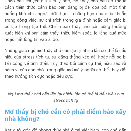
Theo các chuyên gia tâm lý học, mơ thấy chó cắn có thể là
cách tiềm thức cảnh báo bạn đang bị đe dọa bởi một tình
huống khó chịu ngoài đời thực - chẳng hạn như mâu thuẫn
trong công việc, sự chỉ trích trong gia đình hoặc cảm giác bị
cô lập trong tập thể. Chiêm bao thấy chó cắn cũng thường
xuất hiện khi bạn cảm thấy thiếu kiểm soát, lo lắng quá mức
hoặc mất lòng tin vào ai đó.
Những giấc ngủ mơ thấy chó cắn lặp lại nhiều lần có thể là dấu
hiệu của stress tích tụ, sự căng thẳng kéo dài hoặc nỗi sợ bị
tấn công về tinh thần. Tùy theo bối cảnh cụ thể, màu sắc và
hành vi của con chó trong giấc mơ mà ý nghĩa có thể thay đổi
theo hướng tích cực hoặc tiêu cực.
Ngủ mơ thấy chó cắn lặp lại nhiều lần có thể là dấu hiệu của
stress tích tụ
Mơ thấy bị chó cắn có phải điềm báo xây
nhà không?
Xét dưới góc độ phong thủy nhà ở tại Việt Nam, con chó gắn