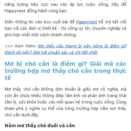
năng lượng tiêu cực sau các áp lực cuộc sống, hãy để
Happynest đồng hành cùng bạn.
Điền thông tin vào box cuối bài để
Happynest
hỗ trợ kết nối
bạn với các đơn vị thiết kế - thi công uy tín, chuyên nghiệp và
phù hợp nhất một cách nhanh chóng.
>>> Xem thêm:
Mơ thấy cầu thang bị gãy hỏng là điềm gì?
Đánh số mấy? Giải mã chuẩn xác và chi tiết nhất
Mơ bị chó cắn là điềm gì? Giải mã các
trường hợp mơ thấy chó cắn trong thực
tế
Mơ thấy chó cắn không đơn thuần là giấc mơ vô nghĩa, mà
còn ẩn chứa nhiều thông điệp tâm linh và phản ánh trạng thái
tâm lý, sức khỏe hoặc các mối quan hệ trong cuộc sống. Cùng
khám phá ý nghĩa cụ thể của từng trường hợp nằm mơ thấy
chó cắn dưới đây.
Nằm mơ thấy chó đuổi và cắn