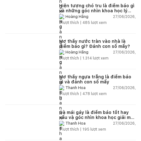
Hiện tượng chó tru là điềm báo gì
và những góc nhìn khoa học lý
giải
27/06/2026,
Hoàng Hằng
3
lượt thích |
485
lượt xem
Mơ thấy nước tràn vào nhà là
điềm báo gì? Đánh con số mấy?
27/06/2026,
Hoàng Hằng
3
lượt thích |
1.314
lượt xem
Mơ thấy ngựa trắng là điềm báo
gì và đánh con số mấy
27/06/2026,
Thanh Hoa
3
lượt thích |
478
lượt xem
Gà mái gáy là điềm báo tốt hay
xấu và góc nhìn khoa học giải mã
chi tiết
27/06/2026,
Thanh Hoa
3
lượt thích |
195
lượt xem