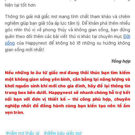
hiện tại tốt hơn.
Thông tin giải mã giấc mơ mang tính chất tham khảo và chiêm
nghiệm giúp bạn giải tỏa áp lực tâm lý. Để khám phá thêm nhiều
góc nhìn thú vị về phong thủy và không gian sống, bạn đừng
quên theo dõi thêm các bài viết thú vị khác tại chuyên mục
Đời
sống
của Happynest để không bỏ lỡ những xu hướng không
gian sống mới nhất!
Tổng hợp
Nếu những lo âu từ giấc mơ đang thôi thúc bạn tìm kiếm
một không gian sống yên bình, cân bằng lại năng lượng và
khơi nguồn sinh khí mới cho gia đình, hãy để lại thông tin
trong box bên dưới. Happynest sẽ nhanh chóng hỗ trợ kết
nối bạn với đơn vị thiết kế – thi công phù hợp, chuyên
nghiệp nhất để đồng hành cùng bạn kiến tạo nên tổ ấm
vẹn tròn.
#
nằm mơ thấy gì
#
điềm báo giấc mơ