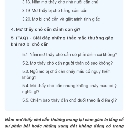
3
.
18
.
Nằm mơ thấy chó nhà nuôi cắn chủ
3
.
19
.
Mơ thấy bị chó hàng xóm cắn
3
.
20
.
Mơ bị chó cắn và giật mình tỉnh giấc
4
.
Mơ thấy chó cắn đánh con gì?
5
.
(FAQ) - Giải đáp những thắc mắc thường gặp
khi mơ bị chó cắn
5
.
1
.
Nằm mơ thấy chó cắn có phải điềm xui không?
5
.
2
.
Mơ thấy chó cắn người thân có sao không?
5
.
3
.
Ngủ mơ bị chó cắn chảy máu có nguy hiểm
không?
5
.
4
.
Mơ thấy chó cắn nhưng không chảy máu có ý
nghĩa gì?
5
.
5
.
Chiêm bao thấy đàn chó đuổi theo là điềm gì?
Nằm mơ thấy chó cắn thường mang lại cảm giác lo lắng về
sự phản bội hoặc những xung đột không đáng có trong