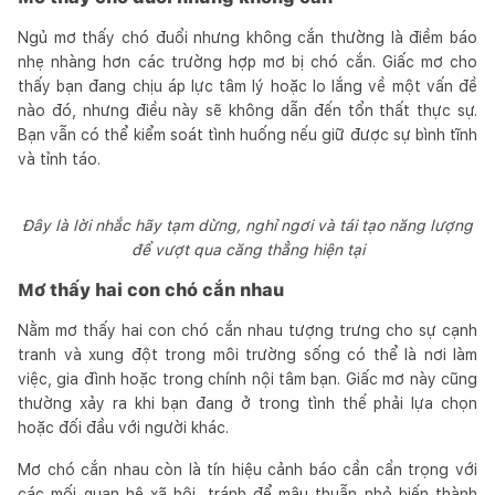
Ngủ mơ thấy chó đuổi nhưng không cắn thường là điềm báo
nhẹ nhàng hơn các trường hợp mơ bị chó cắn. Giấc mơ cho
thấy bạn đang chịu áp lực tâm lý hoặc lo lắng về một vấn đề
nào đó, nhưng điều này sẽ không dẫn đến tổn thất thực sự.
Bạn vẫn có thể kiểm soát tình huống nếu giữ được sự bình tĩnh
và tỉnh táo.
Đây là lời nhắc hãy tạm dừng, nghỉ ngơi và tái tạo năng lượng
để vượt qua căng thẳng hiện tại
Mơ thấy hai con chó cắn nhau
Nằm mơ thấy hai con chó cắn nhau tượng trưng cho sự cạnh
tranh và xung đột trong môi trường sống có thể là nơi làm
việc, gia đình hoặc trong chính nội tâm bạn. Giấc mơ này cũng
thường xảy ra khi bạn đang ở trong tình thế phải lựa chọn
hoặc đối đầu với người khác.
Mơ chó cắn nhau còn là tín hiệu cảnh báo cần cẩn trọng với
các mối quan hệ xã hội, tránh để mâu thuẫn nhỏ biến thành