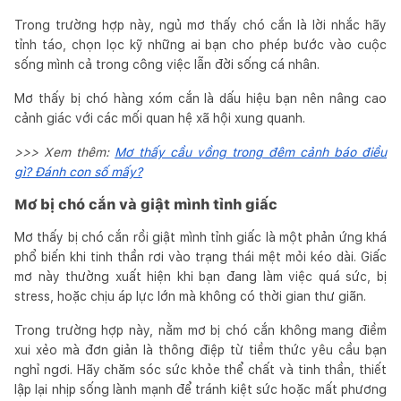
Trong trường hợp này, ngủ mơ thấy chó cắn là lời nhắc hãy
tỉnh táo, chọn lọc kỹ những ai bạn cho phép bước vào cuộc
sống mình cả trong công việc lẫn đời sống cá nhân.
Mơ thấy bị chó hàng xóm cắn là dấu hiệu bạn nên nâng cao
cảnh giác với các mối quan hệ xã hội xung quanh.
>>> Xem thêm:
Mơ thấy cầu vồng trong đêm cảnh báo điều
gì? Đánh con số mấy?
Mơ bị chó cắn và giật mình tỉnh giấc
Mơ thấy bị chó cắn rồi giật mình tỉnh giấc là một phản ứng khá
phổ biến khi tinh thần rơi vào trạng thái mệt mỏi kéo dài. Giấc
mơ này thường xuất hiện khi bạn đang làm việc quá sức, bị
stress, hoặc chịu áp lực lớn mà không có thời gian thư giãn.
Trong trường hợp này, nằm mơ bị chó cắn không mang điềm
xui xẻo mà đơn giản là thông điệp từ tiềm thức yêu cầu bạn
nghỉ ngơi. Hãy chăm sóc sức khỏe thể chất và tinh thần, thiết
lập lại nhịp sống lành mạnh để tránh kiệt sức hoặc mất phương