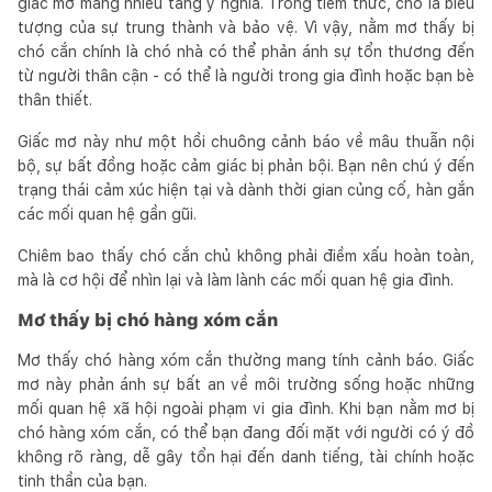
giấc mơ mang nhiều tầng ý nghĩa. Trong tiềm thức, chó là biểu
tượng của sự trung thành và bảo vệ. Vì vậy, nằm mơ thấy bị
chó cắn chính là chó nhà có thể phản ánh sự tổn thương đến
từ người thân cận - có thể là người trong gia đình hoặc bạn bè
thân thiết.
Giấc mơ này như một hồi chuông cảnh báo về mâu thuẫn nội
bộ, sự bất đồng hoặc cảm giác bị phản bội. Bạn nên chú ý đến
trạng thái cảm xúc hiện tại và dành thời gian củng cố, hàn gắn
các mối quan hệ gần gũi.
Chiêm bao thấy chó cắn chủ không phải điềm xấu hoàn toàn,
mà là cơ hội để nhìn lại và làm lành các mối quan hệ gia đình.
Mơ thấy bị chó hàng xóm cắn
Mơ thấy chó hàng xóm cắn thường mang tính cảnh báo. Giấc
mơ này phản ánh sự bất an về môi trường sống hoặc những
mối quan hệ xã hội ngoài phạm vi gia đình. Khi bạn nằm mơ bị
chó hàng xóm cắn, có thể bạn đang đối mặt với người có ý đồ
không rõ ràng, dễ gây tổn hại đến danh tiếng, tài chính hoặc
tinh thần của bạn.