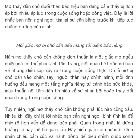
Mơ thấy đàn chó đuổi theo báo hiệu bạn đang cảm thấy bị dồn
ép bởi nhiều áp lực trong cuộc sống hoặc công việc. Đây là lời
nhắc bạn nên nghỉ ngơi, tìm lại sự cân bằng trước khi tiếp tục
chặng đường của mình.
Mỗi giấc mơ bị chó cắn đều mang tới điềm báo riêng
Nằm mơ thấy chó cắn không đơn thuần là một giấc mơ ngẫu
nhiên mà có thể phản ánh tâm trạng, mối quan hệ hoặc dự báo
về những điều sắp xảy ra trong cuộc sống thực. Dù là mơ bị
chó cắn vào chân, tay, người thân hay chính mình, mỗi tình
huống đều mang một tầng nghĩa riêng từ cảnh báo sức khỏe,
mâu thuẫn nội tâm đến tín hiệu về sự phản bội hoặc thay đổi
quan trọng trong cuộc sống.
Tuy nhiên, ngủ mơ thấy chó cắn không phải lúc nào cũng xấu.
Nhiều khi đây chỉ là lời nhắc bạn cần nghỉ ngơi, bình tĩnh lại để
nhìn rõ hơn vấn đề đang gặp phải. Quan trọng nhất là đừng
hoảng sợ hay mê tín quá mức. Hãy hiểu giấc mơ như một kênh
phản chiếu cảm xúc và hành động để điều chỉnh cuộc sống