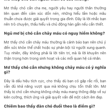
Mơ thấy chó cắn cha mẹ, người yêu hay người thân thường
liên quan đến cảm xúc dồn nén, những hiểu lầm hoặc mâu
thuẫn chưa được giải quyết trong gia đình. Đây là lời nhắc bạn
nên trò chuyện, thấu hiểu và chủ động hàn gắn nếu cần thiết.
Ngủ mơ bị chó cắn chảy máu có nguy hiểm không?
Mơ thấy chó cắn chảy máu thường là cảnh báo bạn nên chú ý
đến sức khỏe thể chất hoặc sự phản bội từ người xung quanh.
Tuy nhiên, đây không phải là lời tiên tri, mà là lời khuyên nên
thận trọng hơn trong sinh hoạt và các mối quan hệ cá nhân.
Mơ thấy chó cắn nhưng không chảy máu có ý nghĩa
gì?
Đây là dấu hiệu tích cực, cho thấy dù bạn có gặp rắc rối, bạn
vẫn đủ khả năng vượt qua mà không chịu tổn thất lớn. Mơ
thấy bị chó cắn nhưng không chảy máu mang thông điệp về sự
kiên cường, thích ứng và giải quyết vấn đề một cách êm đẹp.
Chiêm bao thấy đàn chó đuổi theo là điềm gì?