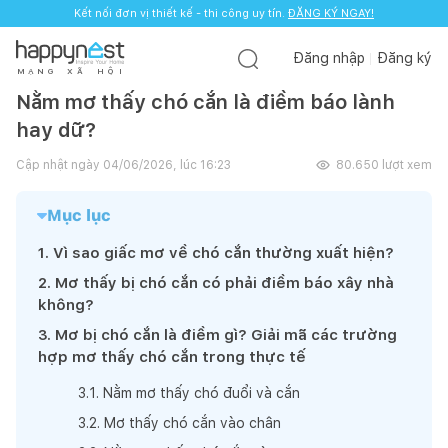
Kết nối đơn vị thiết kế - thi công uy tín.
ĐĂNG KÝ NGAY!
Đăng nhập
Đăng ký
M
Ạ
N
G
X
Ã
H
Ộ
I
Nằm mơ thấy chó cắn là điềm báo lành
hay dữ?
Cập nhật ngày
04/06/2026, lúc 16:23
80.650
lượt xem
Mục lục
1
.
Vì sao giấc mơ về chó cắn thường xuất hiện?
2
.
Mơ thấy bị chó cắn có phải điềm báo xây nhà
không?
3
.
Mơ bị chó cắn là điềm gì? Giải mã các trường
hợp mơ thấy chó cắn trong thực tế
3
.
1
.
Nằm mơ thấy chó đuổi và cắn
3
.
2
.
Mơ thấy chó cắn vào chân