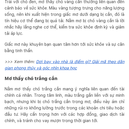
Trái với chó đen, mơ thấy chó vàng cắn thường liên quan đến
cảnh báo về sức khỏe. Màu vàng tượng trưng cho năng lượng
sống, nên khi xuất hiện trong giấc mơ dưới dạng bị cắn, đó là
tín hiệu cơ thể đang bị quá tải. Nằm mơ bị chó vàng cắn là lời
nhắc hãy lắng nghe cơ thể, kiểm tra sức khỏe định kỳ và giảm
tải áp lực.
Giấc mơ này khuyên bạn quan tâm hơn tới sức khỏe và sự cân
bằng tinh thần.
>>> Xem thêm:
Dơi bay vào nhà là điềm gì? Giải mã theo dân
gian phong thủy và góc nhìn khoa học
Mơ thấy chó trắng cắn
Nằm mơ thấy chó trắng cắn mang ý nghĩa liên quan đến tài
chính cá nhân. Trong tâm linh, màu trắng gắn liền với sự minh
bạch, nhưng khi bị chó trắng cắn trong mơ, điều này ám chỉ
những rủi ro không lường trước trong các khoản chi tiêu hoặc
đầu tư. Hãy cẩn trọng hơn với các hợp đồng, giao dịch tài
chính, và tránh cho vay mượn trong thời gian tới.