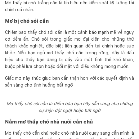
Mơ thấy bị chó trắng cắn là tín hiệu nên kiểm soát kỹ lưỡng tài
chính cá nhân.
Mơ bị chó sói cắn
Chiêm bao thấy chó sói cắn là một cảnh báo mạnh mẽ về nguy
cơ tiềm ẩn. Chó sói trong giấc mơ đại diện cho những thử
thách khắc nghiệt, đặc biệt liên quan đến tài chính hoặc sức
khỏe. Nếu bạn ngủ mơ thấy chó cắn trong rừng, đây là dấu
hiệu cho thấy bạn đang bị đẩy vào một tình thế khó khăn,
buộc phải lựa chọn hoặc đối mặt với điều không mong muốn.
Giấc mơ này thúc giục bạn cẩn thận hơn với các quyết định và
sẵn sàng cho tình huống bất ngờ.
Mơ thấy chó sói cắn là điềm báo bạn hãy sẵn sàng cho những
sự kiện đột ngột hoặc bất ngờ
Nằm mơ thấy chó nhà nuôi cắn chủ
Mơ thấy chó cắn chủ hoặc chó nhà nuôi quay sang cắn mình là