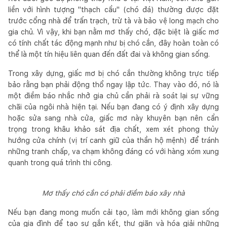
liền với hình tượng "thạch cẩu" (chó đá) thường được đặt
trước cổng nhà để trấn trạch, trừ tà và bảo vệ long mạch cho
gia chủ. Vì vậy, khi bạn nằm mơ thấy chó, đặc biệt là giấc mơ
có tính chất tác động mạnh như bị chó cắn, đây hoàn toàn có
thể là một tín hiệu liên quan đến đất đai và không gian sống.
Trong xây dựng, giấc mơ bị chó cắn thường không trực tiếp
bảo rằng bạn phải động thổ ngay lập tức. Thay vào đó, nó là
một điềm báo nhắc nhở gia chủ cần phải rà soát lại sự vững
chãi của ngôi nhà hiện tại. Nếu bạn đang có ý định xây dựng
hoặc sửa sang nhà cửa, giấc mơ này khuyên bạn nên cẩn
trọng trong khâu khảo sát địa chất, xem xét phong thủy
hướng cửa chính (vị trí canh giữ của thần hộ mệnh) để tránh
những tranh chấp, va chạm không đáng có với hàng xóm xung
quanh trong quá trình thi công.
Mơ thấy chó cắn có phải điềm báo xây nhà
Nếu bạn đang mong muốn cải tạo, làm mới không gian sống
của gia đình để tạo sự gắn kết, thư giãn và hóa giải những