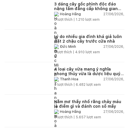
3 dáng cây gốc phình độc đáo
nâng tầm đẳng cấp không gian
sống
27/06/2026,
Hoàng Hằng
0
lượt thích |
1.210
lượt xem
Lý do nhiều gia đình khá giả luôn
đặt 2 chậu cây trước cửa nhà
27/06/2026,
Đức Minh
1
lượt thích |
4.910
lượt xem
4 loại cây vừa mang ý nghĩa
phong thủy vừa là dược liệu quý
nên trồng trong nhà
27/06/2026,
Thanh Hoa
0
lượt thích |
6.482
lượt xem
Nằm mơ thấy nhổ răng chảy máu
là điềm gì và đánh con số mấy
27/06/2026,
Hoàng Hằng
0
lượt thích |
5.657
lượt xem