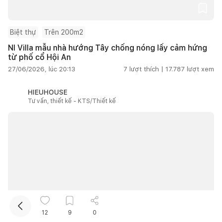
Biệt thự
Trên 200m2
NI Villa mẫu nhà hướng Tây chống nóng lấy cảm hứng
từ phố cổ Hội An
27/06/2026, lúc 20:13
7
lượt thích |
17.787
lượt xem
HIEUHOUSE
Kết nối thiết kế, thi công
Tư vấn, thiết kế - KTS/Thiết kế
12
9
0