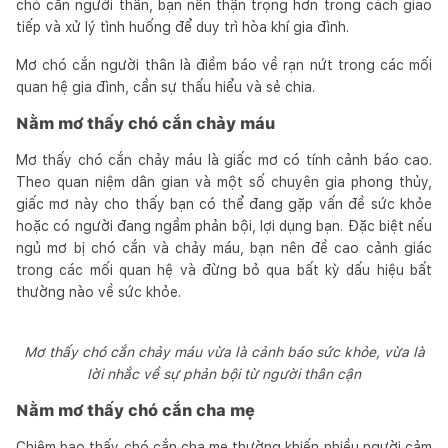
chó cắn người thân, bạn nên thận trọng hơn trong cách giao
tiếp và xử lý tình huống để duy trì hòa khí gia đình.
Mơ chó cắn người thân là điềm báo về rạn nứt trong các mối
quan hệ gia đình, cần sự thấu hiểu và sẻ chia.
Nằm mơ thấy chó cắn chảy máu
Mơ thấy chó cắn chảy máu là giấc mơ có tính cảnh báo cao.
Theo quan niệm dân gian và một số chuyên gia phong thủy,
giấc mơ này cho thấy bạn có thể đang gặp vấn đề sức khỏe
hoặc có người đang ngầm phản bội, lợi dụng bạn. Đặc biệt nếu
ngủ mơ bị chó cắn và chảy máu, bạn nên đề cao cảnh giác
trong các mối quan hệ và đừng bỏ qua bất kỳ dấu hiệu bất
thường nào về sức khỏe.
Mơ thấy chó cắn chảy máu vừa là cảnh báo sức khỏe, vừa là
lời nhắc về sự phản bội từ người thân cận
Nằm mơ thấy chó cắn cha mẹ
Chiêm bao thấy chó cắn cha mẹ thường khiến nhiều người cảm