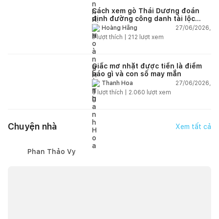
Cách xem gò Thái Dương đoán
định đường công danh tài lộc
theo nhân tướng học
27/06/2026,
Hoàng Hằng
3
lượt thích |
212
lượt xem
Giấc mơ nhặt được tiền là điềm
báo gì và con số may mắn
27/06/2026,
Thanh Hoa
6
lượt thích |
2.060
lượt xem
Chuyện nhà
Xem tất cả
Phan Thảo Vy