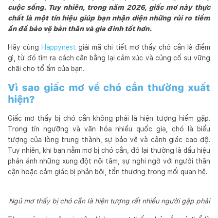
cuộc sống. Tuy nhiên, trong năm 2026, giấc mơ này thực
chất là một tín hiệu giúp bạn nhận diện những rủi ro tiềm
ẩn để bảo vệ bản thân và gia đình tốt hơn.
Hãy cùng
Happynest
giải mã chi tiết mơ thấy chó cắn là điềm
gì, từ đó tìm ra cách cân bằng lại cảm xúc và củng cố sự vững
chãi cho tổ ấm của bạn.
Vì sao giấc mơ về chó cắn thường xuất
hiện?
Giấc mơ thấy bị chó cắn không phải là hiện tượng hiếm gặp.
Trong tín ngưỡng và văn hóa nhiều quốc gia, chó là biểu
tượng của lòng trung thành, sự bảo vệ và cảnh giác cao độ.
Tuy nhiên, khi bạn nằm mơ bị chó cắn, đó lại thường là dấu hiệu
phản ánh những xung đột nội tâm, sự nghi ngờ với người thân
cận hoặc cảm giác bị phản bội, tổn thương trong mối quan hệ.
Ngủ mơ thấy bị chó cắn là hiện tượng rất nhiều người gặp phải