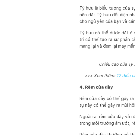
Tỳ hưu là biểu tượng của s
nên đặt Tỳ hưu đối diện nh
cho ngủ yên của bạn và cản 
Tỳ hưu có thể được đặt ở nh
trí có thể tạo ra sự phản 
mang lại và đem lại may mắn
Chiều cao của Tỳ 
>>> Xem thêm:
12 điều c
4. Rèm cửa dày
Rèm cửa dày có thể gây ra h
tụ này có thể gây ra mùi h
Ngoài ra, rèm cửa dày và nặ
trong môi trường ẩm ướt, r
Rèm cửa dày thường có thể