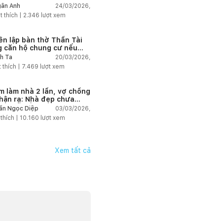
24/03/2026,
ân Anh
t thích |
2.346
lượt xem
ên lập bàn thờ Thần Tài
g căn hộ chung cư nếu
hàng online?
20/03/2026,
h Ta
 thích |
7.469
lượt xem
m làm nhà 2 lần, vợ chồng
hận ra: Nhà đẹp chưa
 đã dễ sống!
03/03/2026,
ần Ngọc Diệp
 thích |
10.160
lượt xem
Xem tất cả