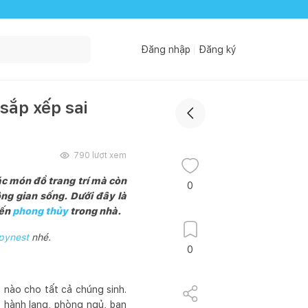
Đăng nhập
Đăng ký
sắp xếp sai
790
lượt xem
ác món đồ trang trí mà còn
0
ng gian sống. Dưới đây là
đến
phong thủy
trong nhà.
pynest
nhé.
0
 nào cho tất cả chúng sinh.
 hành lang, phòng ngủ, ban