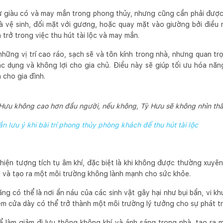
ự giàu có và may mắn trong phong thủy, nhưng cũng cần phải được 
à vệ sinh, đối mặt với gương, hoặc quay mặt vào giường bởi điều n
trở trong việc thu hút tài lộc và may mắn.
ững vị trí cao ráo, sạch sẽ và tôn kính trong nhà, nhưng quan trọ
tác dụng và không lợi cho gia chủ. Điều này sẽ giúp tối ưu hóa nă
 cho gia đình.
Hưu không cao hơn đầu người, nếu không, Tỳ Hưu sẽ không nhìn th
ần lưu ý khi bài trí phong thủy phòng khách để thu hút tài lộc
iện tượng tích tụ âm khí, đặc biệt là khi không được thường xuyên
ôi và tạo ra một môi trường không lành mạnh cho sức khỏe.
ng có thể là nơi ẩn náu của các sinh vật gây hại như bụi bẩn, vi k
èm cửa dày có thể trở thành một môi trường lý tưởng cho sự phát tr
 làm giảm đi lưu thông không khí và ánh sáng trong nhà, tạo ra m