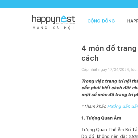
CỘNG ĐỒNG
HAP
M
Ạ
N
G
X
Ã
H
Ộ
I
4 món đồ trang 
cách
Cập nhật ngày
17/04/2024, lúc 
Trong việc trang trí nội 
cần phải biết cách đặt c
một số món đồ trang trí 
*Tham khảo
Hướng dẫn đăng
1. Tượng Quan Âm
Tượng Quan Thế Âm Bồ Tát l
Do đó, không nên đặt tượn