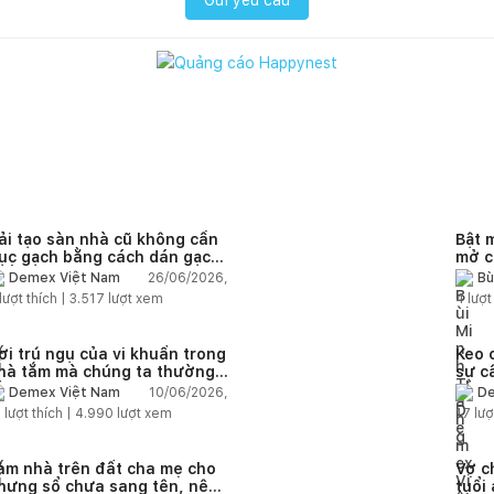
ải tạo sàn nhà cũ không cần
Bật 
ục gạch bằng cách dán gạch
mở c
hồng gạch có được không?
26/06/2026,
Demex Việt Nam
Bù
lượt thích |
3.517
lượt xem
4
lượt
ơi trú ngụ của vi khuẩn trong
Keo 
hà tắm mà chúng ta thường
sự c
ỏ qua
nhà 
10/06/2026,
Demex Việt Nam
De
3
lượt thích |
4.990
lượt xem
17
lượ
àm nhà trên đất cha mẹ cho
Vợ c
hưng sổ chưa sang tên, nên
tuổi