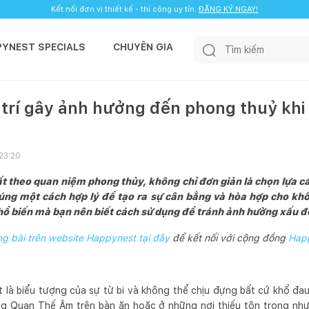
Kết nối đơn vị thiết kế - thi công uy tín.
ĐĂNG KÝ NGAY!
PYNEST SPECIALS
CHUYÊN GIA
trí gây ảnh hưởng đến phong thuỷ khi 
23:20
thất theo quan niệm phong thủy, không chỉ đơn giản là chọn lựa c
húng một cách hợp lý để tạo ra sự cân bằng và hòa hợp cho khô
phổ biến mà bạn nên biết cách sử dụng để tránh ảnh hưởng xấu 
 bài trên website Happynest tại đây
để kết nối với cộng đồng
Hap
à biểu tượng của sự từ bi và không thể chịu đựng bất cứ khổ đau
g Quan Thế Âm trên bàn ăn hoặc ở những nơi thiếu tôn trọng như