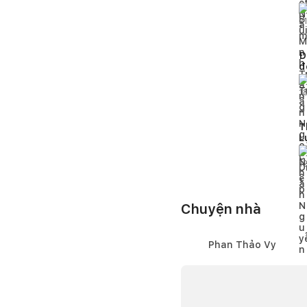
x
2
Đ
đ
1
T
L
c
1
Chuyện nhà
Phan Thảo Vy