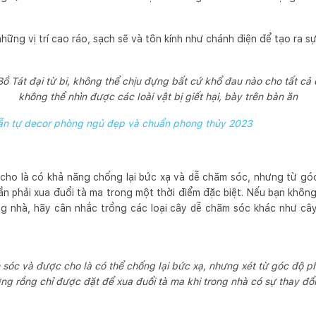
ng vị trí cao ráo, sạch sẽ và tôn kính như chánh điện để tạo ra sự
ồ Tát đại từ bi, không thể chịu đựng bất cứ khổ đau nào cho tất cả
không thể nhìn được các loài vật bị giết hại, bày trên bàn ăn
n tự decor phòng ngủ đẹp và chuẩn phong thủy 2023
cho là có khả năng chống lại bức xạ và dễ chăm sóc, nhưng từ gó
ần phải xua đuổi tà ma trong một thời điểm đặc biệt. Nếu bạn kh
g nhà, hãy cân nhắc trồng các loại cây dễ chăm sóc khác như c
sóc và được cho là có thể chống lại bức xạ, nhưng xét từ góc độ p
ng rồng chỉ được đặt để xua đuổi tà ma khi trong nhà có sự thay đổi