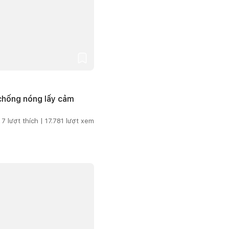
 chống nóng lấy cảm
7
lượt thích |
17.781
lượt xem