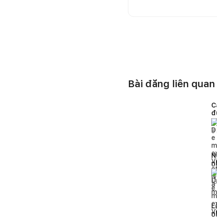
Bài đăng liên quan
C
đ
c
8
N
n
b
1
L
n