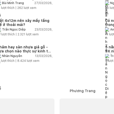
em tuổi ai?
27/03/2026,
Bùi Minh Trang
Ng
1
lượt thích |
262
lượt xem
20
lượ
ất 4x12m nên xây mấy tầng
Có n
ể ở thoải mái?
tron
bán 
23/03/2026,
Trần Ngọc Diệp
An
8
lượt thích |
2.321
lượt xem
11
lượt
hảm hay sàn nhựa giả gỗ -
5 nă
ựa chọn nào thực sự kinh tế
9X n
ho bài toán lâu dài?
chắc
13/03/2026,
Nhàn Nguyễn
Tr
2
lượt thích |
8.424
lượt xem
9
lượt
Phương Trang