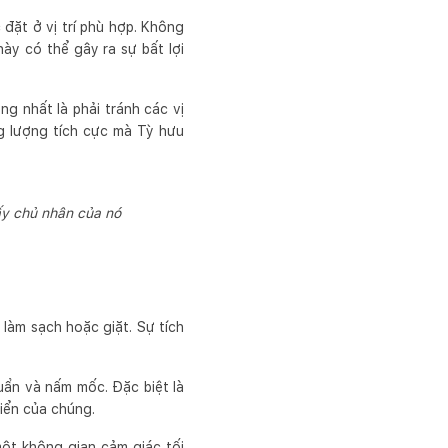
đặt ở vị trí phù hợp. Không
ày có thể gây ra sự bất lợi
ng nhất là phải tránh các vị
ng lượng tích cực mà Tỳ hưu
ấy chủ nhân của nó
 làm sạch hoặc giặt. Sự tích
huẩn và nấm mốc. Đặc biệt là
iển của chúng.
ột không gian cảm giác tối