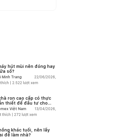
máy hút mùi nên đóng hay
ửa sổ?
22/06/2026,
i Minh Trang
 thích |
2.522
lượt xem
chà ron cao cấp có thực
ần thiết để đầu tư cho
ở dân dụng?
13/04/2026,
mex Việt Nam
t thích |
272
lượt xem
hồng khác tuổi, nên lấy
 ai để làm nhà?