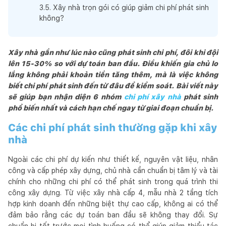
3
.
5
.
Xây nhà trọn gói có giúp giảm chi phí phát sinh
không?
Xây nhà gần như lúc nào cũng phát sinh chi phí, đôi khi đội
lên 15-30% so với dự toán ban đầu. Điều khiến gia chủ lo
lắng không phải khoản tiền tăng thêm, mà là việc không
biết chi phí phát sinh đến từ đâu để kiểm soát. Bài viết này
sẽ giúp bạn nhận diện 6 nhóm
chi phí xây nhà
phát sinh
phổ biến nhất và cách hạn chế ngay từ giai đoạn chuẩn bị.
Các chi phí phát sinh thường gặp khi xây
nhà
Ngoài các chi phí dự kiến như thiết kế, nguyên vật liệu, nhân
công và cấp phép xây dựng, chủ nhà cần chuẩn bị tâm lý và tài
chính cho những chi phí có thể phát sinh trong quá trình thi
công xây dựng. Từ việc xây nhà cấp 4, mẫu nhà 2 tầng tích
hợp kinh doanh đến những biệt thự cao cấp, không ai có thể
đảm bảo rằng các dự toán ban đầu sẽ không thay đổi. Sự
chuẩn bị tốt trước mọi tình huống có thể giúp giảm thiểu tác