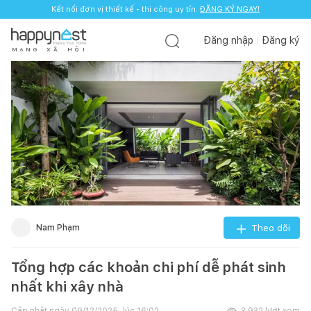
Kết nối đơn vị thiết kế - thi công uy tín.
ĐĂNG KÝ NGAY!
Đăng nhập
Đăng ký
M
Ạ
N
G
X
Ã
H
Ộ
I
Nam Phạm
Theo dõi
Tổng hợp các khoản chi phí dễ phát sinh
nhất khi xây nhà
Cập nhật ngày
09/12/2025, lúc 16:02
3.932
lượt xem