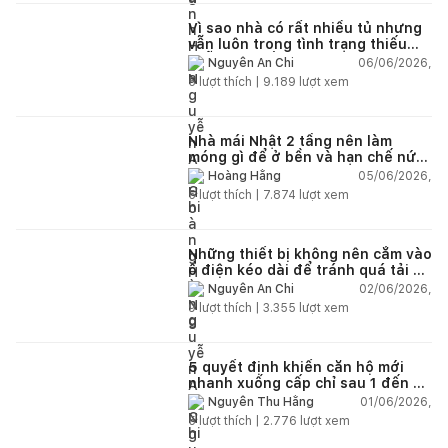
Vì sao nhà có rất nhiều tủ nhưng
vẫn luôn trong tình trạng thiếu
chỗ chứa đồ?
06/06/2026,
Nguyễn An Chi
5
lượt thích |
9.189
lượt xem
Nhà mái Nhật 2 tầng nên làm
móng gì để ở bền và hạn chế nứt
lún?
05/06/2026,
Hoàng Hằng
5
lượt thích |
7.874
lượt xem
Những thiết bị không nên cắm vào
ổ điện kéo dài để tránh quá tải và
chập cháy trong nhà
02/06/2026,
Nguyễn An Chi
9
lượt thích |
3.355
lượt xem
5 quyết định khiến căn hộ mới
nhanh xuống cấp chỉ sau 1 đến 2
năm
01/06/2026,
Nguyễn Thu Hằng
5
lượt thích |
2.776
lượt xem