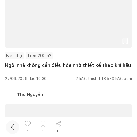
Biệt thự
Trên 200m2
Kết nối thiết kế, thi công
Ngôi nhà không cần điều hòa nhờ thiết kế theo khí hậu
27/06/2026, lúc 10:00
2
lượt thích |
13.573
lượt xem
Mua sắm hoàn thiện nhà
Thu Nguyễn
1
1
0