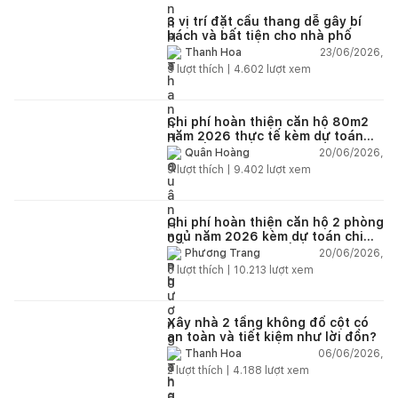
3 vị trí đặt cầu thang dễ gây bí
bách và bất tiện cho nhà phố
23/06/2026,
Thanh Hoa
5
lượt thích |
4.602
lượt xem
Chi phí hoàn thiện căn hộ 80m2
năm 2026 thực tế kèm dự toán
chi tiết từng hạng mục
20/06/2026,
Quân Hoàng
9
lượt thích |
9.402
lượt xem
Chi phí hoàn thiện căn hộ 2 phòng
ngủ năm 2026 kèm dự toán chi
tiết và ví dụ thực tế
20/06/2026,
Phương Trang
5
lượt thích |
10.213
lượt xem
Xây nhà 2 tầng không đổ cột có
an toàn và tiết kiệm như lời đồn?
06/06/2026,
Thanh Hoa
2
lượt thích |
4.188
lượt xem