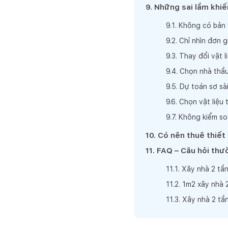
9
.
Những sai lầm khiến
9
.
1
.
Không có bản v
9
.
2
.
Chỉ nhìn đơn g
9
.
3
.
Thay đổi vật li
9
.
4
.
Chọn nhà thầu
9
.
5
.
Dự toán sơ sài
9
.
6
.
Chọn vật liệu 
9
.
7
.
Không kiểm so
10
.
Có nên thuê thiết
11
.
FAQ – Câu hỏi thườ
11
.
1
.
Xây nhà 2 tần
11
.
2
.
1m2 xây nhà 2
11
.
3
.
Xây nhà 2 tầ