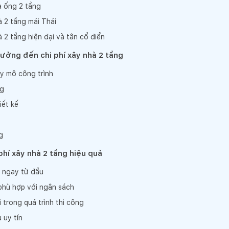
à ống 2 tầng
à 2 tầng mái Thái
à 2 tầng hiện đại và tân cổ điển
ưởng đến chi phí xây nhà 2 tầng
uy mô công trình
ng
iết kế
g
phí xây nhà 2 tầng hiệu quả
ế ngay từ đầu
 phù hợp với ngân sách
 trong quá trình thi công
 uy tín