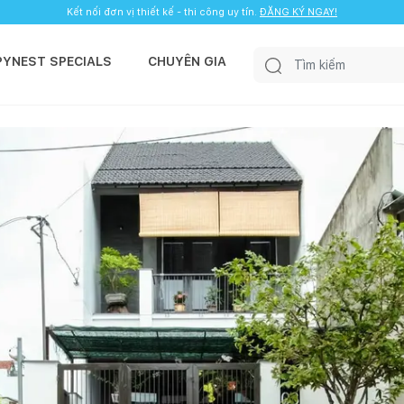
Kết nối đơn vị thiết kế - thi công uy tín.
ĐĂNG KÝ NGAY!
PYNEST SPECIALS
CHUYÊN GIA