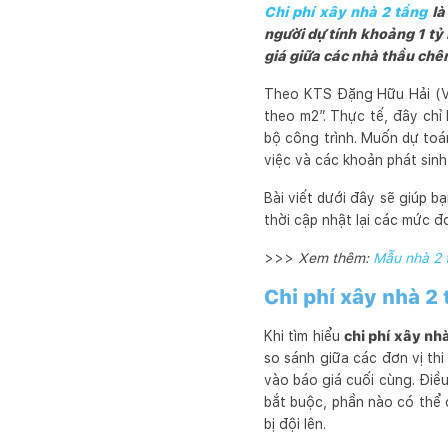
Chi phí xây nhà 2 tầng
là
người dự tính khoảng 1 tỷ
giá giữa các nhà thầu chên
Theo KTS Đặng Hữu Hải (Vi
theo m2”. Thực tế, đây chỉ
bộ công trình. Muốn dự toán
việc và các khoản phát sinh
Bài viết dưới đây sẽ giúp b
thời cập nhật lại các mức đơ
>>>
Xem thêm:
Mẫu nhà 2 t
Chi phí xây nhà 2
Khi tìm hiểu
chi phí xây nh
so sánh giữa các đơn vị thi
vào báo giá cuối cùng. Điều
bắt buộc, phần nào có thể 
bị đội lên.