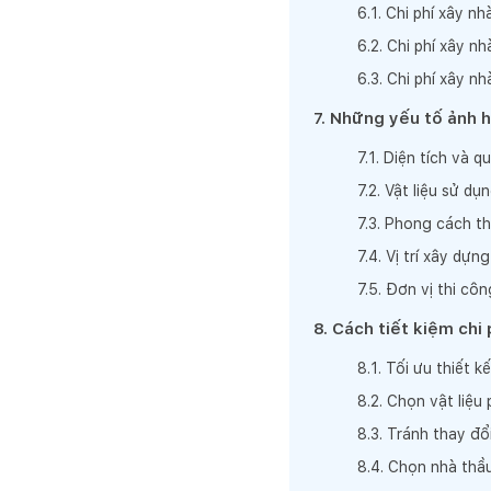
6
.
1
.
Chi phí xây nh
6
.
2
.
Chi phí xây nh
6
.
3
.
Chi phí xây nh
7
.
Những yếu tố ảnh h
7
.
1
.
Diện tích và q
7
.
2
.
Vật liệu sử dụ
7
.
3
.
Phong cách th
7
.
4
.
Vị trí xây dựng
7
.
5
.
Đơn vị thi côn
8
.
Cách tiết kiệm chi 
8
.
1
.
Tối ưu thiết k
8
.
2
.
Chọn vật liệu
8
.
3
.
Tránh thay đổi
8
.
4
.
Chọn nhà thầu