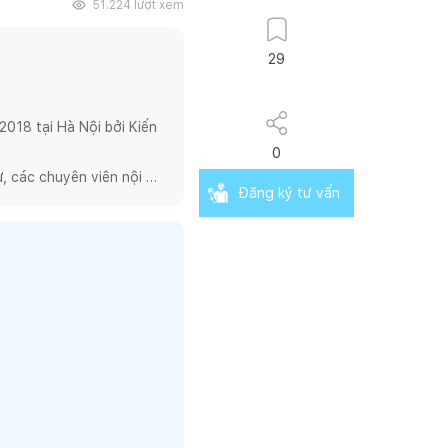
51.224
lượt xem
29
018 tại Hà Nội bởi Kiến 
0
 các chuyên viên nội 
Đăng ký tư vấn
thiết kế, đảm bảo sự hoàn 
 nỗ lực đem đến cho 