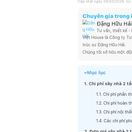
Cập nhật ngày
06/05/2026, lúc 
Chuyên gia trong b
Đặng Hữu Hải
Tư vấn, thiết kế -
Việt House là Công ty Tư 
trúc sư Đặng Hữu Hải.

Chúng tôi sở hữu một đội
thất, các Kỹ sư xây dựng 
mỹ từ bản vẽ đến công trì
Mục lục
Chúng tôi tiếp cận từng 
khách hàng một sản phẩm 
1
.
Chi phí xây nhà 2 
1
.
1
.
Chi phí phần t
1
.
2
.
Chi phí hoàn t
1
.
3
.
Chi phí nội thấ
1
.
4
.
Các chi phí ph
2
.
Đơn giá xây nhà 2 