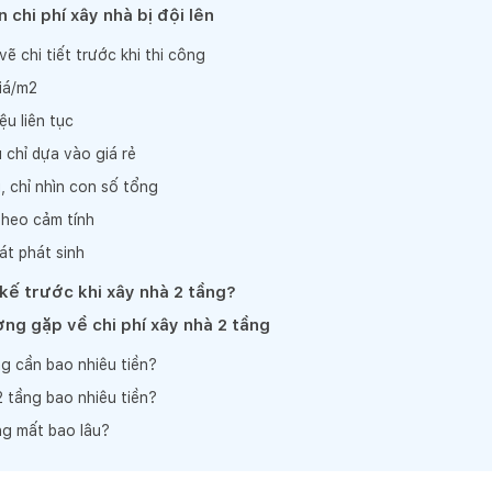
 chi phí xây nhà bị đội lên
ẽ chi tiết trước khi thi công
iá/m2
ệu liên tục
 chỉ dựa vào giá rẻ
, chỉ nhìn con số tổng
theo cảm tính
át phát sinh
 kế trước khi xây nhà 2 tầng?
ng gặp về chi phí xây nhà 2 tầng
g cần bao nhiêu tiền?
 tầng bao nhiêu tiền?
ng mất bao lâu?