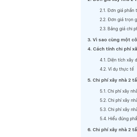
2
.
1
.
Đơn giá phần 
2
.
2
.
Đơn giá trọn g
2
.
3
.
Bảng giá chi 
3
.
Vì sao cùng một cô
4
.
Cách tính chi phí xâ
4
.
1
.
Diện tích xây 
4
.
2
.
Ví dụ thực tế
5
.
Chi phí xây nhà 2 t
5
.
1
.
Chi phí xây n
5
.
2
.
Chi phí xây n
5
.
3
.
Chi phí xây n
5
.
4
.
Hiểu đúng phầ
6
.
Chi phí xây nhà 2 t