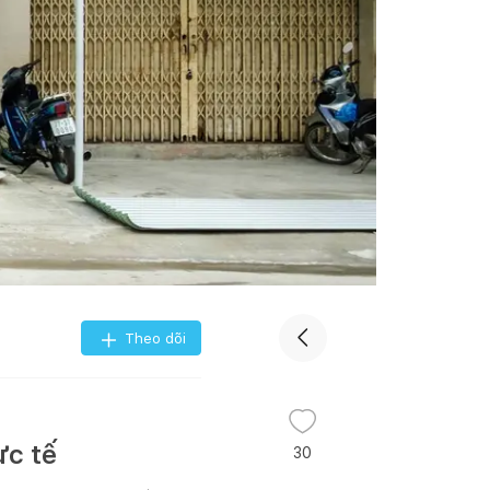
Theo dõi
ực tế
30