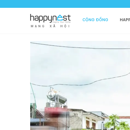
CỘNG ĐỒNG
HAP
M
Ạ
N
G
X
Ã
H
Ộ
I