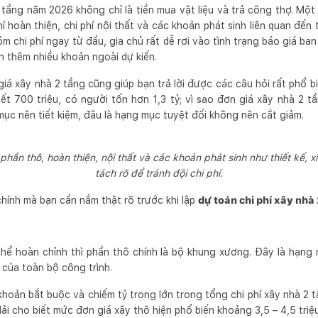
 tầng năm 2026 không chỉ là tiền mua vật liệu và trả công thợ. Mộ
í hoàn thiện, chi phí nội thất và các khoản phát sinh liên quan đến 
 chi phí ngay từ đầu, gia chủ rất dễ rơi vào tình trạng báo giá ba
nh thêm nhiều khoản ngoài dự kiến.
iá xây nhà 2 tầng cũng giúp bạn trả lời được các câu hỏi rất phổ bi
t 700 triệu, có người tốn hơn 1,3 tỷ; vì sao đơn giá xây nhà 2 t
mục nên tiết kiệm, đâu là hạng mục tuyệt đối không nên cắt giảm.
phần thô, hoàn thiện, nội thất và các khoản phát sinh như thiết kế,
tách rõ để tránh đội chi phí.
chính mà bạn cần nắm thật rõ trước khi lập
dự toán chi phí xây nhà
thể hoàn chỉnh thì phần thô chính là bộ khung xương. Đây là hạng
 của toàn bộ công trình.
khoản bắt buộc và chiếm tỷ trọng lớn trong tổng chi phí xây nhà 2
 cho biết mức đơn giá xây thô hiện phổ biến khoảng 3,5 – 4,5 triệ