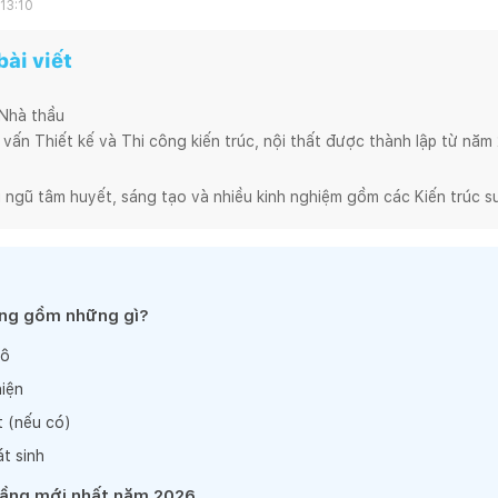
13:10
ài viết
 Nhà thầu
vấn Thiết kế và Thi công kiến trúc, nội thất được thành lập từ năm 2
 ngũ tâm huyết, sáng tạo và nhiều kinh nghiệm gồm các Kiến trúc sư,
và kỹ thuật viên. Việt House đề cao chất lượng và sự tinh tế trong 
nh thực tế.

dự án theo một cách riêng biệt, phù hợp đặc thù từng công trình với
hoàn thiện và hài lòng nhất !
tầng gồm những gì?
hô
hiện
t (nếu có)
át sinh
tầng mới nhất năm 2026