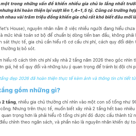
 một trong những vấn đề khiến nhiều gia chủ lo lắng nhất trướ
 nhưng khi hoàn thiện lại vượt lên 1,4–1,5 tỷ. Cũng có trường hợ
h nhau vài trăm triệu đồng khiến gia chủ rất khó biết đâu mới l
et's House), nguyên nhân nằm ở việc nhiều người đang hiểu chưa
 là mức khái toán sơ bộ để chuẩn bị dòng tiền ban đầu, không phải
 sát thực tế, gia chủ cần hiểu rõ cơ cấu chi phí, cách quy đổi diện
 thường bị bỏ sót.
ạn hiểu rõ cách tính chi phí xây nhà 2 tầng năm 2026 theo góc nhìn t
n giá, hệ số quy đổi và những lưu ý quan trọng để tránh bị đội chi p
ầng đẹp 2026 đã hoàn thiện thực tế kèm ảnh và thông tin chi tiết 
 tầng gồm những gì?
à 2 tầng
, nhiều gia chủ thường chỉ nhìn vào một con số tổng như 900 
 công. Nhưng trên thực tế, muốn biết xây nhà 2 tầng hết bao nhiêu 
 quan trọng hơn là phải hiểu rõ tổng chi phí đó được cấu thành từ
điều chỉnh theo ngân sách, và phần nào là nguyên nhân khiến dự toá