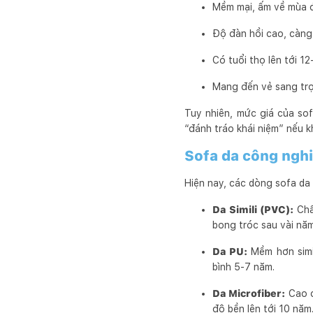
Mềm mại, ấm về mùa 
Độ đàn hồi cao, càng
Có tuổi thọ lên tới 1
Mang đến vẻ sang trọn
Tuy nhiên, mức giá của sof
“đánh tráo khái niệm” nếu k
Sofa da công nghi
Hiện nay, các dòng sofa da 
Da Simili (PVC):
Chấ
bong tróc sau vài nă
Da PU:
Mềm hơn simil
bình 5-7 năm.
Da Microfiber:
Cao c
độ bền lên tới 10 năm