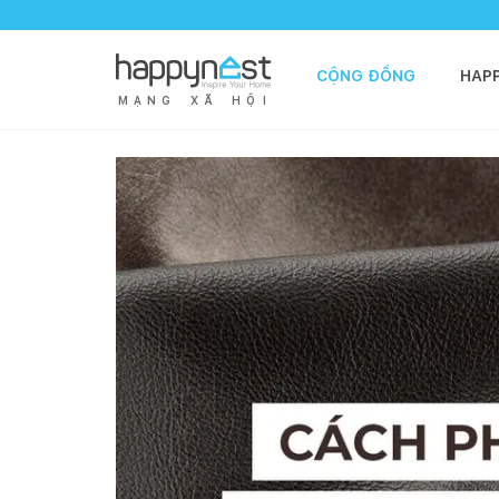
CỘNG ĐỒNG
HAP
M
Ạ
N
G
X
Ã
H
Ộ
I