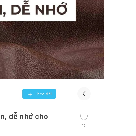
Theo dõi
ản, dễ nhớ cho
10