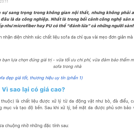
23:11
a sự sang trọng trong không gian nội thất, nhưng không phải 
- đâu là da công nghiệp. Nhất là trong bối cảnh công nghệ sản x
ấp như microfiber hay PU có thể “đánh lừa” cả những người sành
ạn nhận diện chính xác chất liệu sofa da chỉ qua vài mẹo đơn giản mà
 bạn lựa chọn đúng giá trị - vừa tối ưu chi phí, vừa đảm bảo thẩm m
sofa trong nhà
a đẹp giá tốt, thương hiệu uy tín (phần 1)
 Vì sao lại có giá cao?
 thuộc) là chất liệu được xử lý từ da động vật như bò, đà điểu, 
g mục và tạo độ bền. Sau khi xử lý, bề mặt da được phủ sơn bảo v
ưa chuộng nhờ những đặc tính sau: