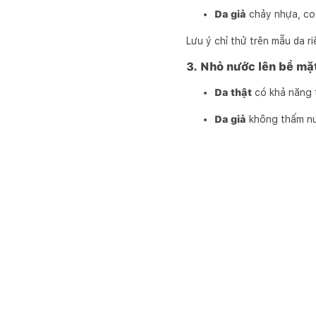
Da giả
chảy nhựa, co l
Lưu ý chỉ thử trên mẫu da r
3. Nhỏ nước lên bề mặt
Da thật
có khả năng t
Da giả
không thấm nướ