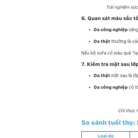
Trải nghiệm xúc
6. Quan sát màu sắc t
Da công nghiệp
sáng
Da thật
thường là các 
Nếu bộ sofa có màu quá “lạ”
7. Kiểm tra mặt sau lớ
Da thật
mặt sau là lớp
Da công nghiệp
có lớ
Chỉ thực 
So sánh tuổi thọ:
Loại da