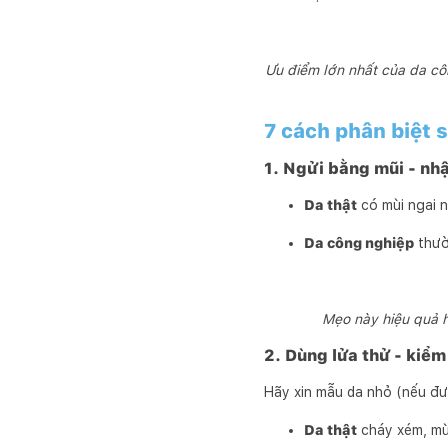
Ưu điểm lớn nhất của da cô
7 cách phân biệt 
1. Ngửi bằng mũi - nh
Da thật
có mùi ngai n
Da công nghiệp
thườ
Mẹo này hiệu quả h
2. Dùng lửa thử - kiểm
Hãy xin mẫu da nhỏ (nếu đư
Da thật
cháy xém, mùi