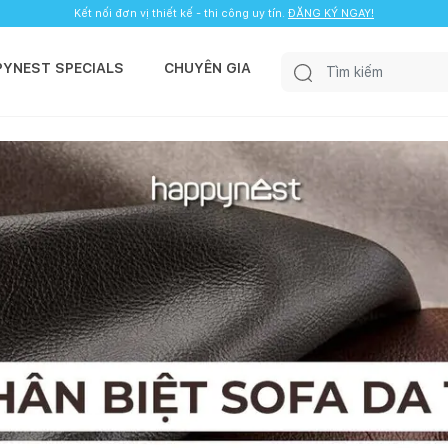
Kết nối đơn vị thiết kế - thi công uy tín.
ĐĂNG KÝ NGAY!
PYNEST SPECIALS
CHUYÊN GIA