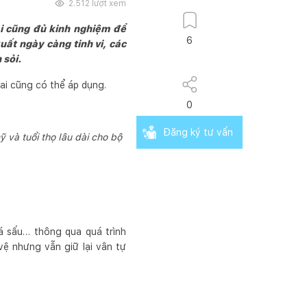
2.512
lượt xem
ai cũng đủ kinh nghiệm để
6
uất ngày càng tinh vi, các
 sỏi.
 ai cũng có thể áp dụng.
0
Đăng ký tư vấn
ỹ và tuổi thọ lâu dài cho bộ
cá sấu… thông qua quá trình
ệ nhưng vẫn giữ lại vân tự