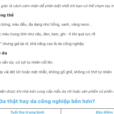
 giác là cách cảm nhận dễ phân biệt nhất khi bạn có thể chạm tay tr
ổng thể
 bóng, màu đều, đa dạng như hồng, xanh, vàng neon…
màu trung tính như nâu, đen, kem, ghi - ít khi quá rực rỡ.
 nhưng giá lại rẻ, khả năng cao là da công nghiệp.
p da
 sần sùi, có sợi tự nhiên nổi lên.
p vải dệt lót hoặc mặt nhẵn, không gồ ghề, không có thớ tự nhiên.
hiện được khi nhà bán cung cấp mẫu da rời hoặc sản phẩm có phần 
 Da thật hay da công nghiệp bền hơn?
Tuổi thọ trung bình
Đặc điểm 