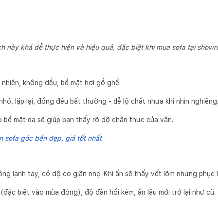
h này khá dễ thực hiện và hiệu quả, đặc biệt khi mua sofa tại show
 nhiên, không đều, bề mặt hơi gồ ghề.
hỏ, lặp lại, đồng đều bất thường - dễ lộ chất nhựa khi nhìn nghiêng
 bề mặt da sẽ giúp bạn thấy rõ độ chân thực của vân.
 sofa góc bền đẹp, giá tốt nhất
ng lạnh tay, có độ co giãn nhẹ. Khi ấn sẽ thấy vết lõm nhưng phục 
 (đặc biệt vào mùa đông), độ đàn hồi kém, ấn lâu mới trở lại như cũ.