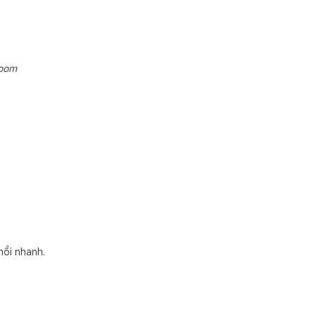
room
.
hồi nhanh.