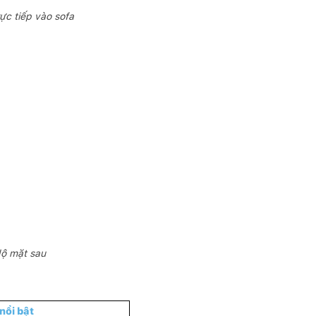
ực tiếp vào sofa
lộ mặt sau
nổi bật