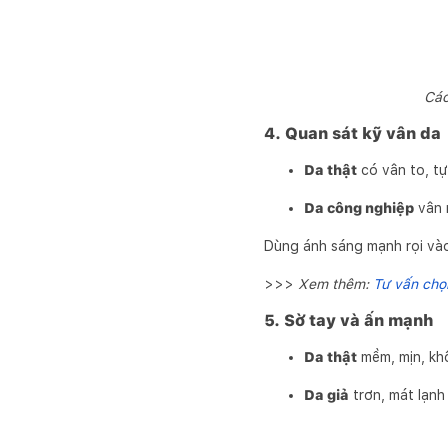
Các
4. Quan sát kỹ vân da
Da thật
có vân to, tự
Da công nghiệp
vân n
Dùng ánh sáng mạnh rọi vào
>>>
Xem thêm:
Tư vấn chọn
5. Sờ tay và ấn mạnh
Da thật
mềm, mịn, khô
Da giả
trơn, mát lạnh