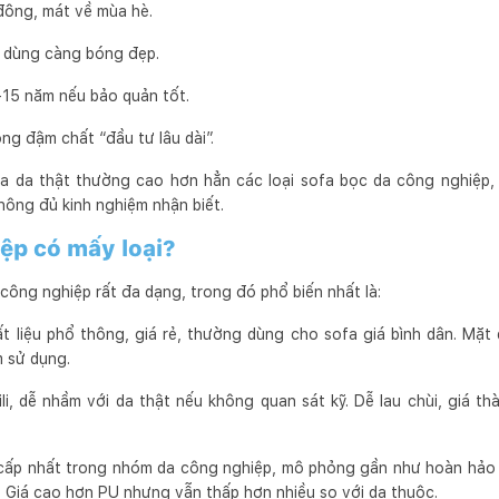
đông, mát về mùa hè.
 dùng càng bóng đẹp.
2-15 năm nếu bảo quản tốt.
g đậm chất “đầu tư lâu dài”.
a da thật thường cao hơn hẳn các loại sofa bọc da công nghiệp, 
hông đủ kinh nghiệm nhận biết.
ệp có mấy loại?
công nghiệp rất đa dạng, trong đó phổ biến nhất là:
t liệu phổ thông, giá rẻ, thường dùng cho sofa giá bình dân. Mặt
m sử dụng.
i, dễ nhầm với da thật nếu không quan sát kỹ. Dễ lau chùi, giá thà
ấp nhất trong nhóm da công nghiệp, mô phỏng gần như hoàn hảo v
. Giá cao hơn PU nhưng vẫn thấp hơn nhiều so với da thuộc.