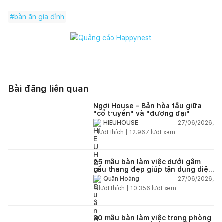
#
bàn ăn gia đình
Bài đăng liên quan
Ngơi House - Bản hòa tấu giữa
"cổ truyền" và "đương đại"
27/06/2026,
HIEUHOUSE
1
lượt thích |
12.967
lượt xem
25 mẫu bàn làm việc dưới gầm
cầu thang đẹp giúp tận dụng diện
tích tưởng chừng bị bỏ quên
27/06/2026,
Quân Hoàng
4
lượt thích |
10.356
lượt xem
30 mẫu bàn làm việc trong phòng