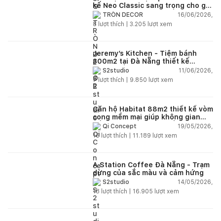
kế Neo Classic sang trọng cho gia
đình trẻ
16/06/2026,
TRÒN DECOR
8
lượt thích |
3.205
lượt xem
Jeremy’s Kitchen - Tiệm bánh
300m2 tại Đà Nẵng thiết kế
phong cách công nghiệp hiện đại
11/06/2026,
S2studio
ngập tràn ánh sáng tự nhiên
7
lượt thích |
9.850
lượt xem
Căn hộ Habitat 88m2 thiết kế vòm
cong mềm mại giúp không gian
sống hiện đại trở nên ấm áp hơn
19/05/2026,
Qi Concept
15
lượt thích |
11.189
lượt xem
A Station Coffee Đà Nẵng - Trạm
dừng của sắc màu và cảm hứng
14/05/2026,
S2studio
18
lượt thích |
16.905
lượt xem