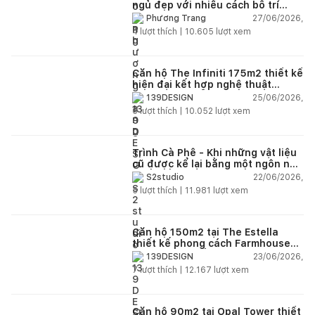
ngủ đẹp với nhiều cách bố trí
thông minh cho mọi diện tích
27/06/2026,
Phương Trang
4
lượt thích |
10.605
lượt xem
Căn hộ The Infiniti 175m2 thiết kế
hiện đại kết hợp nghệ thuật
Modern Art đầy cảm xúc
25/06/2026,
139DESIGN
6
lượt thích |
10.052
lượt xem
Trình Cà Phê - Khi những vật liệu
cũ được kể lại bằng một ngôn ngữ
thiết kế mới
22/06/2026,
S2studio
5
lượt thích |
11.981
lượt xem
Căn hộ 150m2 tại The Estella
thiết kế phong cách Farmhouse
thanh lịch và ấm áp
23/06/2026,
139DESIGN
7
lượt thích |
12.167
lượt xem
Căn hộ 90m2 tại Opal Tower thiết