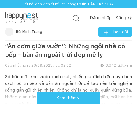
Kết nối đơn vị thiết kế - thi công uy tín.
ĐĂNG KÝ NGAY!
Đăng nhập
Đăng ký
M
Ạ
N
G
X
Ã
H
Ộ
I
Bùi Minh Trang
Theo dõi
“Ăn cơm giữa vườn”: Những ngôi nhà có
bếp – bàn ăn ngoài trời đẹp mê ly
Cập nhật ngày
28/09/2025, lúc 02:02
3.842
lượt xem
Sở hữu một khu vườn xanh mát, nhiều gia đình hiện nay chọn
cách bố trí bếp và bàn ăn ngoài trời để tạo nên trải nghiệm
sống gần gũi thiên nhiên. Không chỉ là nơi quây quần dùng bữa,
không gian này còn trở thành điểm nhấn thư giãn, nơi bạn bè
Xem thêm
và người thân có thể cùng trò chuyện trong khung cảnh
thoáng đãng.
Từ góc nhìn thẩm mỹ, bếp ăn ngoài trời giúp kết nối hài hòa
giữa kiến trúc và thiên nhiên. Về công năng, đây là giải pháp lý
tưởng để tổ chức những bữa tiệc nướng BBQ, tiệc gia đình