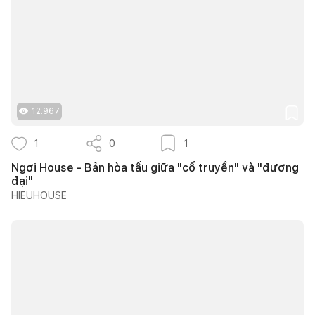
12.967
1
0
1
Ngơi House - Bản hòa tấu giữa "cổ truyền" và "đương
đại"
HIEUHOUSE