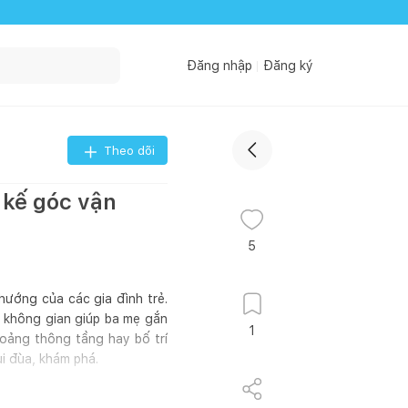
Đăng nhập
Đăng ký
Theo dõi
 kế góc vận
5
hướng của các gia đình trẻ.
à không gian giúp ba mẹ gắn
1
khoảng thông tầng hay bố trí
i đùa, khám phá.