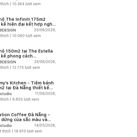
n
 thích |
10.364
lượt xem
hộ The Infiniti 175m2
t kế hiện đại kết hợp nghệ
t Modern Art đầy cảm xúc
25/06/2026,
9DESIGN
 thích |
10.060
lượt xem
hộ 150m2 tại The Estella
t kế phong cách
house thanh lịch và ấm
23/06/2026,
9DESIGN
 thích |
12.175
lượt xem
my’s Kitchen - Tiệm bánh
2 tại Đà Nẵng thiết kế
g cách công nghiệp hiện
11/06/2026,
studio
ngập tràn ánh sáng tự
 thích |
9.855
lượt xem
n
ation Coffee Đà Nẵng -
 dừng của sắc màu và
hứng
14/05/2026,
studio
t thích |
16.910
lượt xem