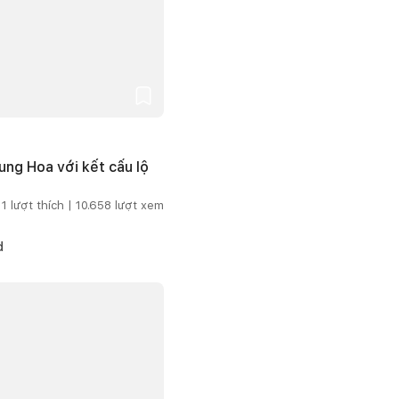
ng Hoa với kết cấu lộ
1
lượt thích |
10.658
lượt xem
d