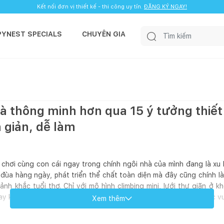
Kết nối đơn vị thiết kế - thi công uy tín.
ĐĂNG KÝ NGAY!
PYNEST SPECIALS
CHUYÊN GIA
à thông minh hơn qua 15 ý tưởng thiết
n giản, dễ làm
 chơi cùng con cái ngay trong chính ngôi nhà của mình đang là xu 
i đùa hàng ngày, phát triển thể chất toàn diện mà đây cũng chính l
oảnh khắc tuổi thơ. Chỉ với mô hình climbing mini, lưới thư giãn ở 
gay không gian sinh hoạt chung đầy mơ ước, cho con trẻ thỏa sức vu
Xem thêm
ừ Happynest bạn nhé!