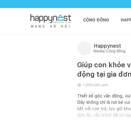
CỘNG ĐỒNG
HAP
M
Ạ
N
G
X
Ã
H
Ộ
I
Happynest
Media/ Cộng đồng
Giúp con khỏe v
động tại gia đơ
1.906
lượt xem
Thiết kế góc vận động, vui
Đây không chỉ là nơi bé vu
kết với con trẻ, lưu giữ kh
xích đu, cầu trượt đã có n
Tham khảo ngay 15 gợi ý t