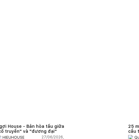
gơi House - Bản hòa tấu giữa
25 m
cổ truyền" và "đương đại"
cầu 
diện
27/06/2026,
HIEUHOUSE
Qu