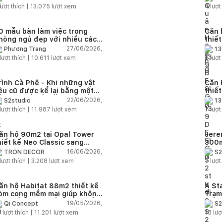
quê
ượt thích |
13.075
lượt xem
4
lượt
0 mẫu bàn làm việc trong
Căn 
hòng ngủ đẹp với nhiều cách
thiế
ố trí thông minh cho mọi diện
thuậ
27/06/2026,
Phương Trang
13
ích
lượt thích |
10.611
lượt xem
6
lượt
rình Cà Phê - Khi những vật
Căn 
iệu cũ được kể lại bằng một
thiế
gôn ngữ thiết kế mới
Farm
22/06/2026,
S2studio
13
áp
lượt thích |
11.987
lượt xem
7
lượt
ăn hộ 90m2 tại Opal Tower
Jere
hiết kế Neo Classic sang
300m
rọng cho gia đình trẻ
phon
16/06/2026,
TRÒN DECOR
S2
đại 
lượt thích |
3.208
lượt xem
7
lượt
nhiê
ăn hộ Habitat 88m2 thiết kế
A St
òm cong mềm mại giúp không
Trạm
ian sống hiện đại trở nên ấm
cảm 
19/05/2026,
Qi Concept
S2
p hơn
5
lượt thích |
11.201
lượt xem
18
lượ