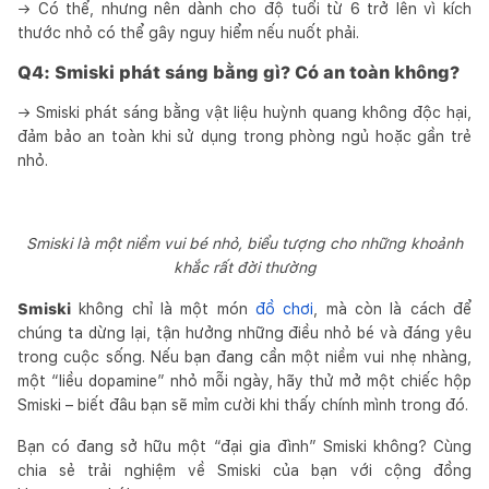
→ Có thể, nhưng nên dành cho độ tuổi từ 6 trở lên vì kích
thước nhỏ có thể gây nguy hiểm nếu nuốt phải.
Q4: Smiski phát sáng bằng gì? Có an toàn không?
→ Smiski phát sáng bằng vật liệu huỳnh quang không độc hại,
đảm bảo an toàn khi sử dụng trong phòng ngủ hoặc gần trẻ
nhỏ.
Smiski là một niềm vui bé nhỏ, biểu tượng cho những khoảnh
khắc rất đời thường
Smiski
không chỉ là một món
đồ chơi
, mà còn là cách để
chúng ta dừng lại, tận hưởng những điều nhỏ bé và đáng yêu
trong cuộc sống. Nếu bạn đang cần một niềm vui nhẹ nhàng,
một “liều dopamine” nhỏ mỗi ngày, hãy thử mở một chiếc hộp
Smiski – biết đâu bạn sẽ mỉm cười khi thấy chính mình trong đó.
Bạn có đang sở hữu một “đại gia đình” Smiski không? Cùng
chia sẻ trải nghiệm về Smiski của bạn với cộng đồng