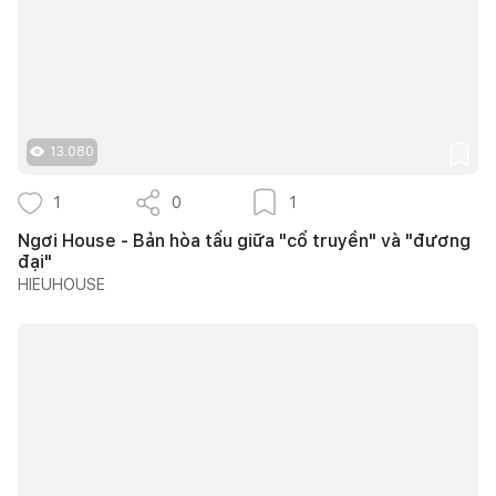
13.080
1
0
1
Ngơi House - Bản hòa tấu giữa "cổ truyền" và "đương
đại"
HIEUHOUSE