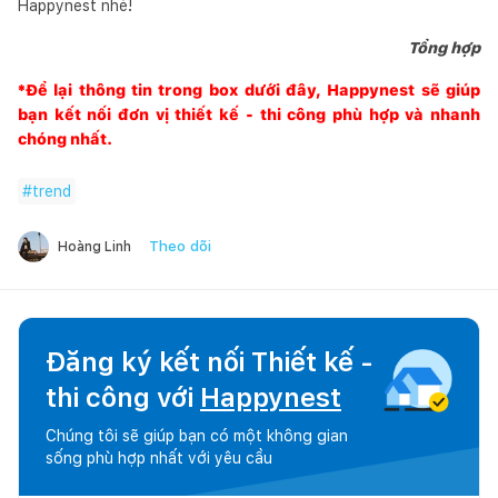
Happynest nhé!
Tổng hợp
*Để lại thông tin trong box dưới đây,
Happynest
sẽ giúp
bạn kết nối đơn vị thiết kế - thi công phù hợp và nhanh
chóng nhất.
#
trend
Theo dõi
Hoàng Linh
Đăng ký kết nối Thiết kế -
thi công với
Happynest
Chúng tôi sẽ giúp bạn có một không gian
sống phù hợp nhất với yêu cầu