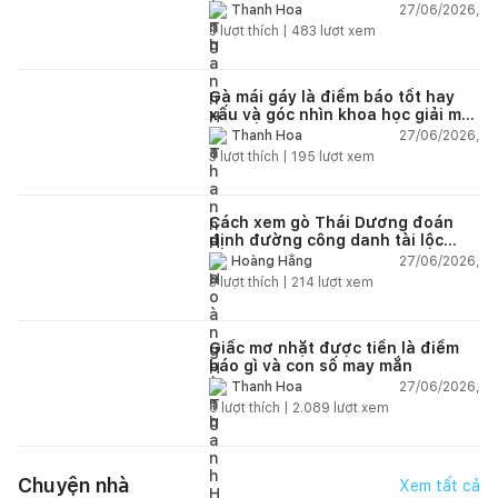
27/06/2026,
Thanh Hoa
3
lượt thích |
483
lượt xem
Gà mái gáy là điềm báo tốt hay
xấu và góc nhìn khoa học giải mã
chi tiết
27/06/2026,
Thanh Hoa
3
lượt thích |
195
lượt xem
Cách xem gò Thái Dương đoán
định đường công danh tài lộc
theo nhân tướng học
27/06/2026,
Hoàng Hằng
3
lượt thích |
214
lượt xem
Giấc mơ nhặt được tiền là điềm
báo gì và con số may mắn
27/06/2026,
Thanh Hoa
6
lượt thích |
2.089
lượt xem
Chuyện nhà
Xem tất cả