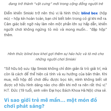
đang trở thành “vật cưng” mới trong cộng đồng người trẻ
Điểm khiến Smiski trở nên thú vị là hình thức
blind box
(hộp
mù) – hộp kín hoàn toàn, bạn chỉ biết bên trong có gì khi mở ra.
Cảm giác bất ngờ này làm nên một phần lớn sự hấp dẫn, khiến
người chơi không ngừng tò mò và mong muốn… “đập hộp”
thêm.
Hình thức blind box khơi gợi thêm sự háo hức và tò mò cho
những người chơi Smiski
“Sở hữu bộ sưu tập Smiski không chỉ đơn giản là trò giải trí, mà
còn là cách để thể hiện cá tính và xu hướng của bản thân. Khi
mua, mỗi hộp đồ chơi đều được bọc kín, mình không biết sẽ
được sở hữu hình dáng nào cho đến khi mở ra nên rất thú vị.”
H.T. Đức (19 tuổi, sinh viên Đại học Bách Khoa Hà Nội) chia sẻ.
Vì sao giới trẻ mê mẩn... một món đồ
chơi phát sáng?