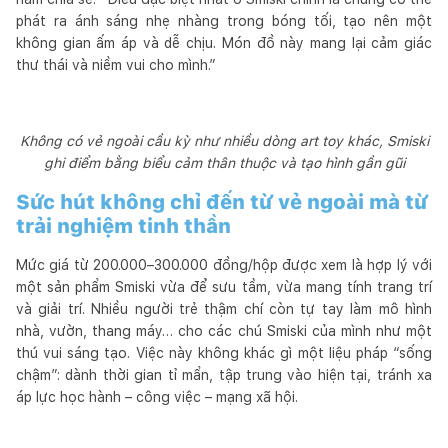
phát ra ánh sáng nhẹ nhàng trong bóng tối, tạo nên một
không gian ấm áp và dễ chịu. Món đồ này mang lại cảm giác
thư thái và niềm vui cho mình.”
Không có vẻ ngoài cầu kỳ như nhiều dòng art toy khác, Smiski
ghi điểm bằng biểu cảm thân thuộc và tạo hình gần gũi
Sức hút không chỉ đến từ vẻ ngoài mà từ
trải nghiệm tinh thần
Mức giá từ 200.000–300.000 đồng/hộp được xem là hợp lý với
một sản phẩm Smiski vừa để sưu tầm, vừa mang tính trang trí
và giải trí. Nhiều người trẻ thậm chí còn tự tay làm mô hình
nhà, vườn, thang máy… cho các chú Smiski của mình như một
thú vui sáng tạo. Việc này không khác gì một liệu pháp “sống
chậm”: dành thời gian tỉ mẩn, tập trung vào hiện tại, tránh xa
áp lực học hành – công việc – mạng xã hội.