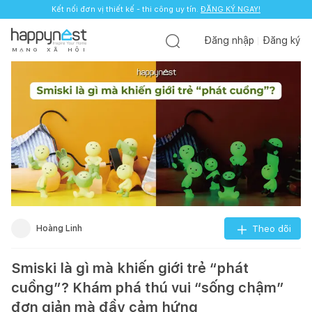
Kết nối đơn vị thiết kế - thi công uy tín.
ĐĂNG KÝ NGAY!
Đăng nhập
Đăng ký
M
Ạ
N
G
X
Ã
H
Ộ
I
Hoàng Linh
Theo dõi
Smiski là gì mà khiến giới trẻ “phát
cuồng”? Khám phá thú vui “sống chậm”
đơn giản mà đầy cảm hứng