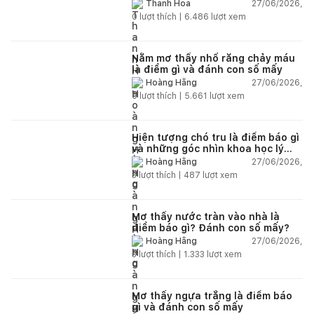
nên trồng trong nhà
27/06/2026,
Thanh Hoa
0
lượt thích |
6.486
lượt xem
Nằm mơ thấy nhổ răng chảy máu
là điềm gì và đánh con số mấy
27/06/2026,
Hoàng Hằng
0
lượt thích |
5.661
lượt xem
Hiện tượng chó tru là điềm báo gì
và những góc nhìn khoa học lý
giải
27/06/2026,
Hoàng Hằng
3
lượt thích |
487
lượt xem
Mơ thấy nước tràn vào nhà là
điềm báo gì? Đánh con số mấy?
27/06/2026,
Hoàng Hằng
3
lượt thích |
1.333
lượt xem
Mơ thấy ngựa trắng là điềm báo
gì và đánh con số mấy