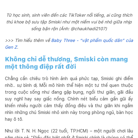
Từ học sinh, sinh viên đến các TikToker nổi tiếng, ai cũng thích
thú khoe bộ sưu tập Smiski như một niềm vui bé nhỏ giữa nhịp
sống bận rộn (Ảnh: @chaukhadi2107)
>>> Tìm hiểu thêm về
Baby Three - “vật phẩm quốc dân” của
Gen Z
.
Không chỉ dễ thương, Smiski còn mang
một thông điệp rất đời
Chẳng cần chiêu trò hình ảnh quá phức tạp, Smiski ghi điểm
nhờ... sự bình dị. Mỗi mô hình thể hiện một tư thế quen thuộc
trong cuộc sống như đang gập bụng, ngồi thư giãn, gãi đầu
suy nghĩ hay say giấc nồng. Chính nét biểu cảm gần gũi ấy
khiến nhiều người cảm thấy đồng điệu và thư giãn khi ngắm
nhìn những chú Smiski nhỏ xinh này trong phòng ngủ, bàn học
hay ô tô.
Như lời T. N. H. Ngọc (22 tuổi, TP.HCM) – một người chơi lâu
năm chia sẻ: “Điều đặc biệt nhất ở Smiski chính là chúng có thể