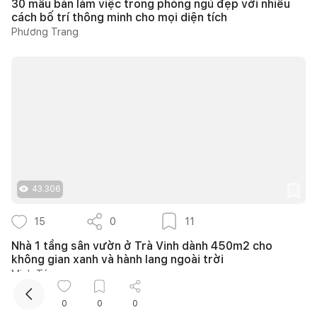
30 mẫu bàn làm việc trong phòng ngủ đẹp với nhiều
cách bố trí thông minh cho mọi diện tích
Phương Trang
Kết nối thiết kế, thi công
Mua sắm hoàn thiện nhà
43.306
15
0
11
Nhà 1 tầng sân vườn ở Trà Vinh dành 450m2 cho
không gian xanh và hành lang ngoài trời
Minh Tú
0
0
0