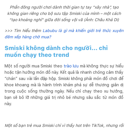
Phần đông người chơi dành thời gian tự tay “xây nhà”, tạo
không gian riêng cho bộ sưu tập Smiski của mình – một cách
“tạo khoảng nghỉ” giữa đời sống vội vã (Ảnh: Châu Khả Di)
>>> Tìm hiểu thêm
Labubu là gì mà khiến giới trẻ thức xuyên
đêm xếp hàng chờ mua?
Smiski không dành cho người... chỉ
muốn chạy theo trend
Một số người mua Smiski theo
trào lưu
mà không thực sự hiểu
hoặc tận hưởng món đồ này. Kết quả là nhanh chóng cảm thấy
“chán” sau vài lần đập hộp. Smiski không phải món đồ chơi để
khoe khoang mà là hành trình khám phá sự dễ thương giản dị
trong cuộc sống thường ngày. Nếu chỉ chạy theo xu hướng,
bạn sẽ bỏ lỡ những giá trị nhỏ bé nhưng sâu sắc từ món đồ
này.
Một số bạn trẻ mua Smiski chỉ vì thấy hot trên TikTok, nhưng rồi