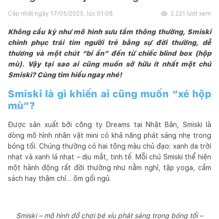
Cập nhật ngày
17/05/2025, lúc 01:08
2.221
lượt xem
Không cầu kỳ như mô hình sưu tầm thông thường, Smiski
chinh phục trái tim người trẻ bằng sự đời thường, dễ
thương và một chút “bí ẩn” đến từ chiếc blind box (hộp
mù). Vậy tại sao ai cũng muốn sở hữu ít nhất một chú
Smiski? Cùng tìm hiểu ngay nhé!
Smiski là gì khiến ai cũng muốn “xé hộp
mù”?
Được sản xuất bởi công ty Dreams tại Nhật Bản, Smiski là
dòng mô hình nhân vật mini có khả năng phát sáng nhẹ trong
bóng tối. Chúng thường có hai tông màu chủ đạo: xanh da trời
nhạt và xanh lá nhạt – dịu mắt, tinh tế. Mỗi chú Smiski thể hiện
một hành động rất đời thường như nằm nghỉ, tập yoga, cầm
sách hay thậm chí… ôm gối ngủ.
Smiski – mô hình đồ chơi bé xíu phát sáng trong bóng tối –