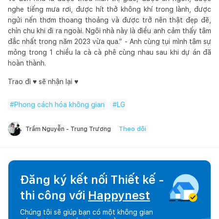
nghe tiếng mưa rơi, được hít thở không khí trong lành, được
ngửi nến thơm thoang thoảng và được trở nên thật đẹp đẽ,
chỉn chu khi đi ra ngoài. Ngôi nhà này là điều anh cảm thấy tâm
đắc nhất trong năm 2023 vừa qua.” - Anh cùng tụi mình tâm sự
mỏng trong 1 chiều la cà cà phê cùng nhau sau khi dự án đã
hoàn thành.
Trao đi ♥️ sẽ nhận lại ♥️
#
Phong cách hóa không gian
#
LG
Theo dõi
Trầm Nguyễn - Trung Trương
Đăng ký kết nối Thiết kế -
thi công với
Happynest
Chúng tôi sẽ giúp bạn có một không gian