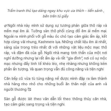
Trầm tranh thủ tạo dáng ngay khu vực ưa thích - tiền sảnh ,
bên trên tủ giầy
🌿Ngôi nhà này mình sử dụng sự tương phản giữa thô ráp và
mềm mại êm ái. Tường sàn thô phối cùng đồ êm ái mềm mại.
Ngoài ra mình phối với gỗ màu óc chó tạo cảm giác ấm áp, kết
hợp cùng vải nhung, Kashmere lụa. Những chất liệu êm ái nhất,
sáng sủa trong trẻo nhất đi với những vật liệu mộc mạc thô
ráp, và đậm đà của gỗ. Ngôi nhà mang tinh thần của một nơi
nghỉ dưỡng nhưng lại rất ấm áp và rất “gia đình”, nơi có sự mộc
mạc nhưng đầy tinh tế khéo léo, nhẹ nhàng nhưng không kém
phần ấn tượng. Và quan trọng vẫn đủ công năng và tiện nghi
Căn bếp cũ vừa tù túng nặng nề được mình đập ra làm thành
nhà hàng nho nhỏ cho những buổi ăn thân mật của anh và
người thương 🥰
Sàn gỗ được lát theo vân dẫn lối theo thông thủy căn nhà,
tạo cảm giác sang trọng và tiện nghi.