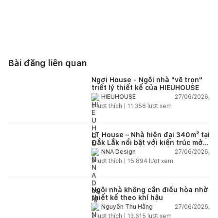
Bài đăng liên quan
Ngơi House - Ngôi nhà "vẽ trọn"
triết lý thiết kế của HIEUHOUSE
27/06/2026,
HIEUHOUSE
3
lượt thích |
11.358
lượt xem
LT House – Nhà hiện đại 340m² tại
Đắk Lắk nổi bật với kiến trúc mở
và hệ sân vườn kết nối thiên
27/06/2026,
NNA Design
nhiên
3
lượt thích |
15.894
lượt xem
Ngôi nhà không cần điều hòa nhờ
thiết kế theo khí hậu
27/06/2026,
Nguyễn Thu Hằng
2
lượt thích |
13.615
lượt xem