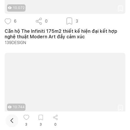
10.072
6
0
3
Căn hộ The Infiniti 175m2 thiết kế hiện đại kết hợp
nghệ thuật Modern Art đầy cảm xúc
139DESIGN
Kết nối thiết kế, thi công
Mua sắm hoàn thiện nhà
10.744
12
0
9
3
3
0