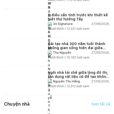
5 điều cần tính trước khi thiết kế
biệt thự hướng Tây
27/06/2026,
3A Signature
2
lượt thích |
12.321
lượt xem
Cải tạo nhà 300 năm tuổi thành
không gian sống hiện đại giữa
thiên nhiên
27/06/2026,
Thu Nguyễn
1
lượt thích |
10.182
lượt xem
Ngôi nhà tái chế giữa lòng đô thị,
tận dụng vật liệu cũ để tạo không
gian sống linh hoạt
27/06/2026,
Nguyễn Thu Hằng
2
lượt thích |
12.312
lượt xem
Chuyện nhà
Xem tất cả