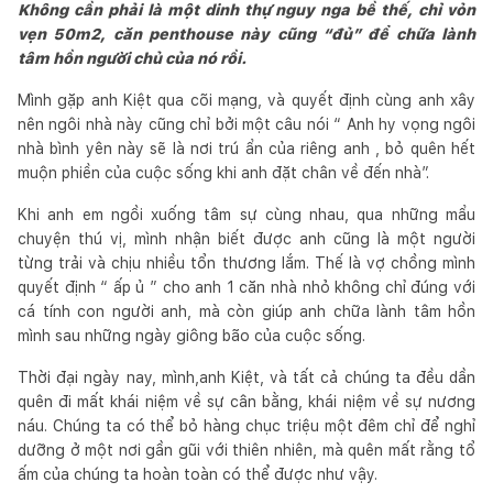
Không cần phải là một dinh thự nguy nga bề thế, chỉ vỏn
vẹn 50m2, căn penthouse này cũng “đủ” để chữa lành
tâm hồn người chủ của nó rồi.
Mình gặp anh Kiệt qua cõi mạng, và quyết định cùng anh xây
nên ngôi nhà này cũng chỉ bởi một câu nói “ Anh hy vọng ngôi
nhà bình yên này sẽ là nơi trú ẩn của riêng anh , bỏ quên hết
muộn phiền của cuộc sống khi anh đặt chân về đến nhà”.
Khi anh em ngồi xuống tâm sự cùng nhau, qua những mẩu
chuyện thú vị, mình nhận biết được anh cũng là một người
từng trải và chịu nhiều tổn thương lắm. Thế là vợ chồng mình
quyết định “ ấp ủ ” cho anh 1 căn nhà nhỏ không chỉ đúng với
cá tính con người anh, mà còn giúp anh chữa lành tâm hồn
mình sau những ngày giông bão của cuộc sống.
Thời đại ngày nay, mình,anh Kiệt, và tất cả chúng ta đều dần
quên đi mất khái niệm về sự cân bằng, khái niệm về sự nương
náu. Chúng ta có thể bỏ hàng chục triệu một đêm chỉ để nghỉ
dưỡng ở một nơi gần gũi với thiên nhiên, mà quên mất rằng tổ
ấm của chúng ta hoàn toàn có thể được như vậy.