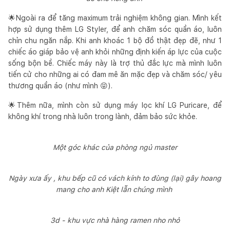
🌟Ngoài ra để tăng maximum trải nghiệm không gian. Mình kết
hợp sử dụng thêm LG Styler, để anh chăm sóc quần áo, luôn
chỉn chu ngăn nắp. Khi anh khoác 1 bộ đồ thật đẹp đẽ, như 1
chiếc áo giáp bảo vệ anh khỏi những định kiến áp lực của cuộc
sống bộn bề. Chiếc máy này là trợ thủ đắc lực mà mình luôn
tiến cử cho những ai có đam mê ăn mặc đẹp và chăm sóc/ yêu
thương quần áo (như mình 😝).
🌟Thêm nữa, mình còn sử dụng máy lọc khí LG Puricare, để
không khí trong nhà luôn trong lành, đảm bảo sức khỏe.
Một góc khác của phòng ngủ master
Ngày xưa ấy , khu bếp cũ có vách kính to đùng (lại) gây hoang
mang cho anh Kiệt lẫn chúng mình
3d - khu vực nhà hàng ramen nho nhỏ