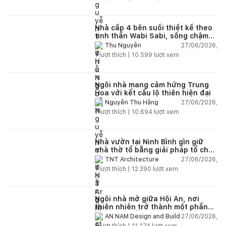
Nhà cấp 4 bên suối thiết kế theo
tinh thần Wabi Sabi, sống chậm
giữa thiên nhiên
27/06/2026,
Thu Nguyễn
1
lượt thích |
10.599
lượt xem
Ngôi nhà mang cảm hứng Trung
Hoa với kết cấu lộ thiên hiện đại
27/06/2026,
Nguyễn Thu Hằng
1
lượt thích |
10.694
lượt xem
Nhà vườn tại Ninh Bình gìn giữ
nhà thờ tổ bằng giải pháp tổ chức
lại không gian
27/06/2026,
TNT Architecture
1
lượt thích |
12.390
lượt xem
Ngôi nhà mở giữa Hội An, nơi
thiên nhiên trở thành một phần
của cuộc sống
27/06/2026,
AN NAM Design and Build
1
lượt thích |
11.274
lượt xem