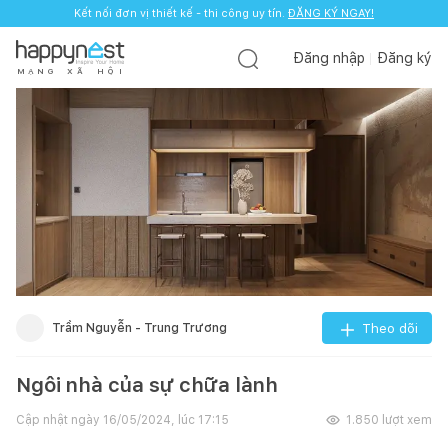
Kết nối đơn vị thiết kế - thi công uy tín.
ĐĂNG KÝ NGAY!
Đăng nhập
Đăng ký
M
Ạ
N
G
X
Ã
H
Ộ
I
Trầm Nguyễn - Trung Trương
Theo dõi
Ngôi nhà của sự chữa lành
Cập nhật ngày
16/05/2024, lúc 17:15
1.850
lượt xem