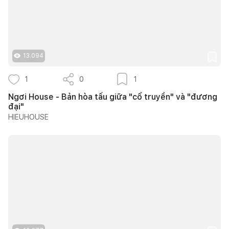
13.094
1
0
1
Ngơi House - Bản hòa tấu giữa "cổ truyền" và "đương
đại"
HIEUHOUSE