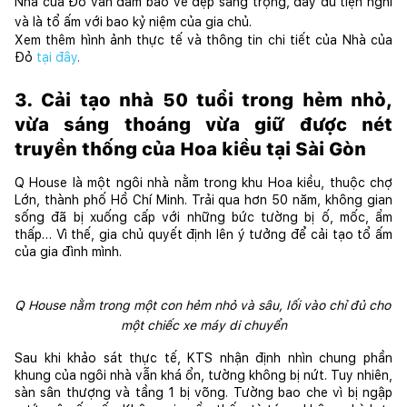
Nhà của Đỏ vẫn đảm bảo vẻ đẹp sang trọng, đầy đủ tiện nghi 
và là tổ ấm với bao kỷ niệm của gia chủ. 
Xem thêm hình ảnh thực tế và thông tin chi tiết của Nhà của 
Đỏ 
tại đây
.
3. Cải tạo nhà 50 tuổi trong hẻm nhỏ, 
vừa sáng thoáng vừa giữ được nét 
truyền thống của Hoa kiều tại Sài Gòn
Q House là một ngôi nhà nằm trong khu Hoa kiều, thuộc chợ 
Lớn, thành phố Hồ Chí Minh. Trải qua hơn 50 năm, không gian 
sống đã bị xuống cấp với những bức tường bị ố, mốc, ẩm 
thấp… Vì thế, gia chủ quyết định lên ý tưởng để cải tạo tổ ấm 
của gia đình mình.
Q House nằm trong một con hẻm nhỏ và sâu, lối vào chỉ đủ cho 
một chiếc xe máy di chuyển
Sau khi khảo sát thực tế, KTS nhận định nhìn chung phần 
khung của ngôi nhà vẫn khá ổn, tường không bị nứt. Tuy nhiên, 
sàn sân thượng và tầng 1 bị võng. Tường bao che vì bị ngập 