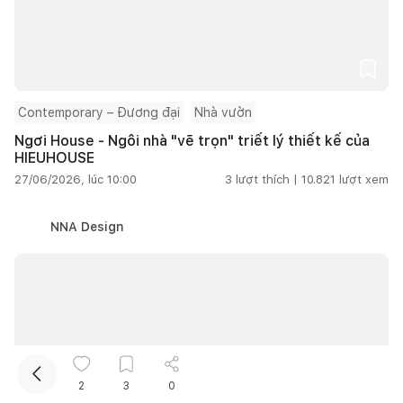
Contemporary – Đương đại
Nhà vườn
Ngơi House - Ngôi nhà "vẽ trọn" triết lý thiết kế của
HIEUHOUSE
27/06/2026, lúc 10:00
3
lượt thích |
10.821
lượt xem
Kết nối thiết kế, thi công
NNA Design
Mua sắm hoàn thiện nhà
2
3
0