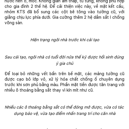
nước nên ố, mốc. Không gian ẩm thấp, tù túng, không phù hợp 
cho gia đình 2 thế hệ. Để cải thiện việc này, về mặt kết cấu, 
nhóm KTS đã bổ sung các cột bê tông vào tường cũ, với 
giằng chịu lực phía dưới. Gia cường thêm 2 hệ dầm sắt I chống 
võng sàn.
Hiện trạng ngôi nhà trước khi cải tạo
Sau cải tạo, ngôi nhà có tuổi đời nửa thế kỷ được hồi sinh đúng 
ý gia chủ
Để loại bỏ những vết bẩn trên bề mặt, các mảng tường cũ 
được cạo bỏ lớp vỏ, xử lý hóa chất chống ố chuyên dụng 
trước khi sơn phủ bằng màu. Phần mặt tiền được tân trang với 
nhiều ô thoáng bằng sắt thay vì kín mít như cũ.
Nhiều các ô thoáng bằng sắt có thể đóng mở được, vừa có tác 
dụng bảo vệ, vừa tạo điểm nhấn trang trí cho căn nhà