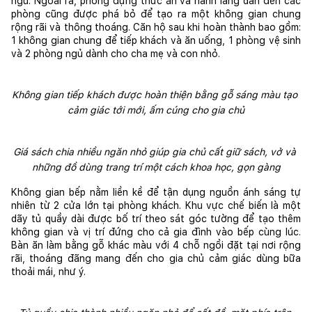
ngủ. Ngoài ra, phòng đựng thức ăn và hành lang dẫn đến các 
phòng cũng được phá bỏ để tạo ra một không gian chung 
rộng rãi và thông thoáng. Căn hộ sau khi hoàn thành bao gồm: 
1 không gian chung để tiếp khách và ăn uống, 1 phòng vệ sinh 
và 2 phòng ngủ dành cho cha mẹ và con nhỏ. 
Không gian tiếp khách được hoàn thiện bằng gỗ sáng màu tạo 
cảm giác tới mới, ấm cúng cho gia chủ
Giá sách chia nhiều ngăn nhỏ giúp gia chủ cất giữ sách, vở và 
những đồ dùng trang trí một cách khoa học, gọn gàng
Không gian bếp nằm liền kề để tận dụng nguồn ánh sáng tự 
nhiên từ 2 cửa lớn tại phòng khách. Khu vực chế biến là một 
dãy tủ quầy dài được bố trí theo sát góc tường để tạo thêm 
không gian và vị trí đứng cho cả gia đình vào bếp cùng lúc. 
Bàn ăn làm bằng gỗ khác màu với 4 chỗ ngồi đặt tại nơi rộng 
rãi, thoáng đãng mang đến cho gia chủ cảm giác dùng bữa 
thoải mái, như ý. 