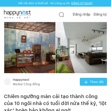
Kết nối đơn vị thiết kế - thi công uy tín.
ĐĂNG KÝ NGAY!
Đăng nhập
Đăng ký
M
Ạ
N
G
X
Ã
H
Ộ
I
Happynest
Theo dõi
Media/ Cộng đồng
Chiêm ngưỡng màn cải tạo thành công
của 10 ngôi nhà có tuổi đời nửa thế kỷ, 'lột
xác' hoàn hảo không ai ngờ