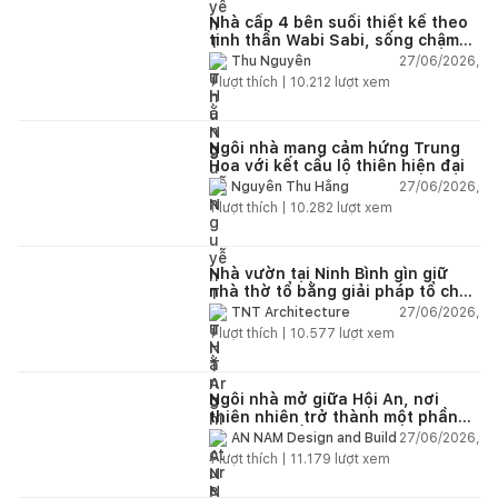
Nhà cấp 4 bên suối thiết kế theo
tinh thần Wabi Sabi, sống chậm
giữa thiên nhiên
27/06/2026,
Thu Nguyễn
1
lượt thích |
10.212
lượt xem
Ngôi nhà mang cảm hứng Trung
Hoa với kết cấu lộ thiên hiện đại
27/06/2026,
Nguyễn Thu Hằng
1
lượt thích |
10.282
lượt xem
Nhà vườn tại Ninh Bình gìn giữ
nhà thờ tổ bằng giải pháp tổ chức
lại không gian
27/06/2026,
TNT Architecture
1
lượt thích |
10.577
lượt xem
Ngôi nhà mở giữa Hội An, nơi
thiên nhiên trở thành một phần
của cuộc sống
27/06/2026,
AN NAM Design and Build
1
lượt thích |
11.179
lượt xem