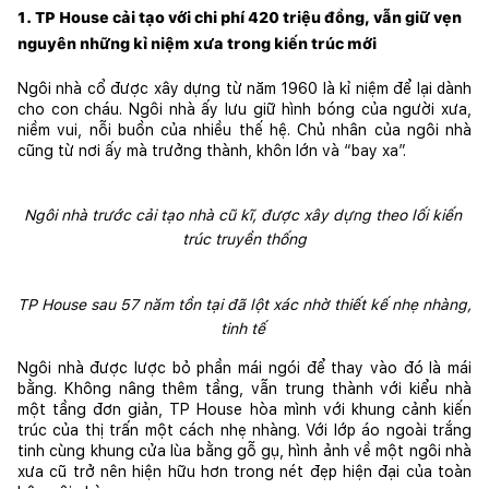
1. TP House cải tạo với chi phí 420 triệu đồng, vẫn giữ vẹn 
nguyên những kỉ niệm xưa trong kiến trúc mới
Ngôi nhà cổ được xây dựng từ năm 1960 là kỉ niệm để lại dành 
cho con cháu. Ngôi nhà ấy lưu giữ hình bóng của người xưa, 
niềm vui, nỗi buồn của nhiều thế hệ. Chủ nhân của ngôi nhà 
cũng từ nơi ấy mà trưởng thành, khôn lớn và “bay xa”. 
Ngôi nhà trước cải tạo nhà cũ kĩ, được xây dựng theo lối kiến 
trúc truyền thống
TP House sau 57 năm tồn tại đã lột xác nhờ thiết kế nhẹ nhàng, 
tinh tế 
Ngôi nhà được lược bỏ phần mái ngói để thay vào đó là mái 
bằng. Không nâng thêm tầng, vẫn trung thành với kiểu nhà 
một tầng đơn giản, TP House hòa mình với khung cảnh kiến 
trúc của thị trấn một cách nhẹ nhàng. Với lớp áo ngoài trắng 
tinh cùng khung cửa lùa bằng gỗ gụ, hình ảnh về một ngôi nhà 
xưa cũ trở nên hiện hữu hơn trong nét đẹp hiện đại của toàn 