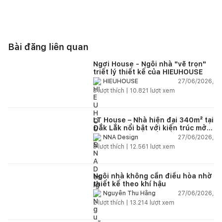
Bài đăng liên quan
Ngơi House - Ngôi nhà "vẽ trọn"
triết lý thiết kế của HIEUHOUSE
27/06/2026,
HIEUHOUSE
3
lượt thích |
10.821
lượt xem
LT House – Nhà hiện đại 340m² tại
Đắk Lắk nổi bật với kiến trúc mở
và hệ sân vườn kết nối thiên
27/06/2026,
NNA Design
nhiên
3
lượt thích |
12.561
lượt xem
Ngôi nhà không cần điều hòa nhờ
thiết kế theo khí hậu
27/06/2026,
Nguyễn Thu Hằng
2
lượt thích |
13.214
lượt xem