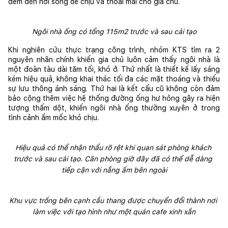
đem đến nơi sống dễ chịu và thoải mái cho gia chủ.
Ngôi nhà ống có tổng 115m2 trước và sau cải tạo
Khi nghiên cứu thực trạng công trình, nhóm KTS tìm ra 2 
nguyên nhân chính khiến gia chủ luôn cảm thấy ngôi nhà là 
một đoàn tàu dài tăm tối, khó ở. Thứ nhất là thiết kế lấy sáng 
kém hiệu quả, không khai thác tối đa các mặt thoáng và thiếu 
sự lưu thông ánh sáng. Thứ hai là kết cấu cũ không còn đảm 
bảo cộng thêm việc hệ thống đường ống hư hỏng gây ra hiện 
tượng thấm dột, khiến ngôi nhà ống thường xuyên ở trong 
tình cảnh ẩm mốc khó chịu.
Hiệu quả có thể nhận thẩu rõ rệt khi quan sát phòng khách 
trước và sau cải tạo. Căn phòng giờ đây đã có thể dễ dàng 
tiếp cận với nắng ấm bên ngoài
Khu vực trống bên cạnh cầu thang được chuyển đổi thành nơi 
làm việc với tạo hình như một quán cafe xinh xắn