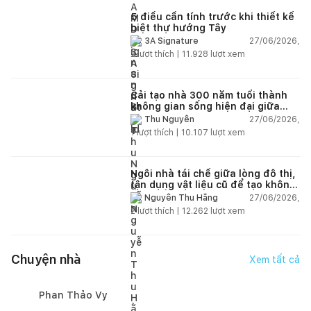
5 điều cần tính trước khi thiết kế
biệt thự hướng Tây
27/06/2026,
3A Signature
2
lượt thích |
11.928
lượt xem
Cải tạo nhà 300 năm tuổi thành
không gian sống hiện đại giữa
thiên nhiên
27/06/2026,
Thu Nguyễn
1
lượt thích |
10.107
lượt xem
Ngôi nhà tái chế giữa lòng đô thị,
tận dụng vật liệu cũ để tạo không
gian sống linh hoạt
27/06/2026,
Nguyễn Thu Hằng
2
lượt thích |
12.262
lượt xem
Chuyện nhà
Xem tất cả
Phan Thảo Vy