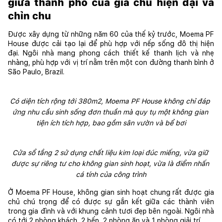
giữa thành phố của gia chủ hiện đại và 
chỉn chu
Được xây dựng từ những năm 60 của thế kỷ trước, Moema PF 
House được cải tạo lại để phù hợp với nếp sống đô thị hiện 
đại. Ngôi nhà mang phong cách thiết kế thanh lịch và nhẹ 
nhàng, phù hợp với vị trí nằm trên một con đường thanh bình ở 
São Paulo, Brazil.
Có diện tích rộng tới 380m2, Moema PF House không chỉ đáp 
ứng nhu cầu sinh sống đơn thuần mà quy tụ một không gian 
tiện ích tích hợp, bao gồm sân vườn và bể bơi
Cửa sổ tầng 2 sử dụng chất liệu kim loại đúc miếng, vừa giữ 
được sự riêng tư cho không gian sinh hoạt, vừa là điểm nhấn 
cá tính của công trình
Ở Moema PF House, không gian sinh hoạt chung rất được gia 
chủ chú trọng để có được sự gắn kết giữa các thành viên 
trong gia đình và với khung cảnh tươi đẹp bên ngoài. Ngôi nhà 
có tới 2 phòng khách, 2 bếp, 2 phòng ăn và 1 phòng giải trí. 