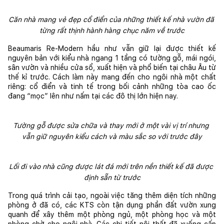
Căn nhà mang vẻ đẹp cổ điển của những thiết kế nhà vườn đã 
từng rất thịnh hành hàng chục năm về trước
Beaumaris Re-Modern hầu như vẫn giữ lại được thiết kế 
nguyên bản với kiểu nhà ngang 1 tầng có tường gỗ, mái ngói, 
sân vườn và nhiều cửa sổ, xuất hiện và phổ biến tại châu Âu từ 
thế kỉ trước. Cách làm này mang đến cho ngôi nhà một chất 
riêng: cổ điển và tinh tế trong bối cảnh những tòa cao ốc 
đang “mọc” lên như nấm tại các đô thị lớn hiện nay. 
Tường gỗ được sửa chữa và thay mới ở một vài vị trí nhưng 
vẫn giữ nguyên kiểu cách và màu sắc so với trước đây
Lối đi vào nhà cũng được lát đá mới trên nền thiết kế đã được 
định sẵn từ trước
Trong quá trình cải tạo, ngoài việc tăng thêm diện tích những 
phòng ở đã có, các KTS còn tận dụng phần đất vườn xung 
quanh để xây thêm một phòng ngủ, một phòng học và một 
phòng chờ cho ngôi nhà. Các chi tiết nội thất đã xuống cấp 