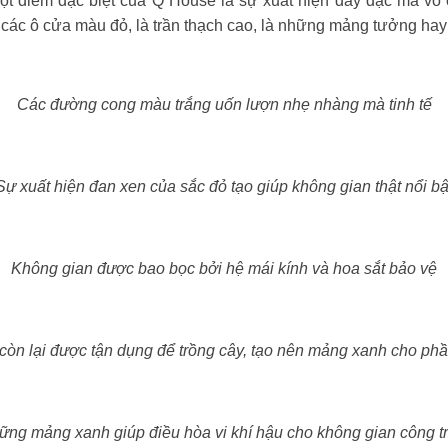
Một điểm đặc biệt của Q House là sự xuất hiện dày đặc mà vô
 các ô cửa màu đỏ, là trần thạch cao, là những mảng tưởng ha
Các đường cong màu trắng uốn lượn nhẹ nhàng mà tinh tế
Sự xuất hiện đan xen của sắc đỏ tạo giúp không gian thật nổi bậ
Không gian được bao bọc bởi hệ mái kính và hoa sắt bảo vệ
òn lại được tận dụng để trồng cây, tạo nên mảng xanh cho ph
ững mảng xanh giúp điều hòa vi khí hậu cho không gian công tr