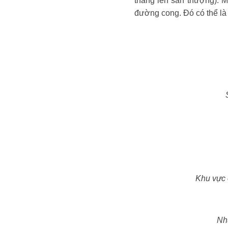
thang lên sân thượng). 
đường cong. Đó có thể là
Khu vực c
Nh