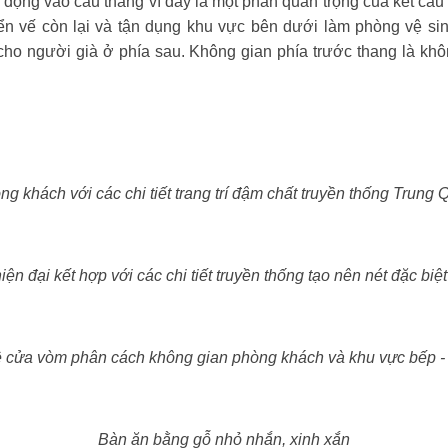
 động vào cầu thang vì đây là một phần quan trọng của kết cấu
ển vế còn lại và tận dụng khu vực bên dưới làm phòng vệ si
ho người già ở phía sau. Không gian phía trước thang là khô
ng khách với các chi tiết trang trí đậm chất truyền thống Trung 
hiện đại kết hợp với các chi tiết truyền thống tạo nên nét đặc bi
 cửa vòm phân cách không gian phòng khách và khu vực bếp -
Bàn ăn bằng gỗ nhỏ nhắn, xinh xắn