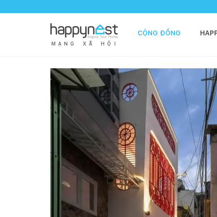
CỘNG ĐỒNG
HAP
M
Ạ
N
G
X
Ã
H
Ộ
I