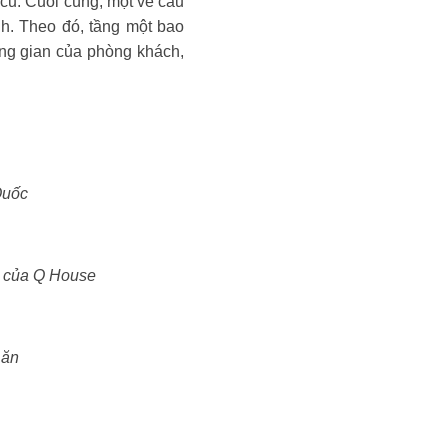
 cũ. Cuối cùng, một vế cầu
nh. Theo đó, tầng một bao
ng gian của phòng khách,
Quốc
ệt của Q
House
 ăn