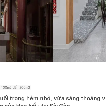
 100m2 đến 200m2
 tuổi trong hẻm nhỏ, vừa sáng thoáng 
g của Hoa kiều tại Sài Gòn