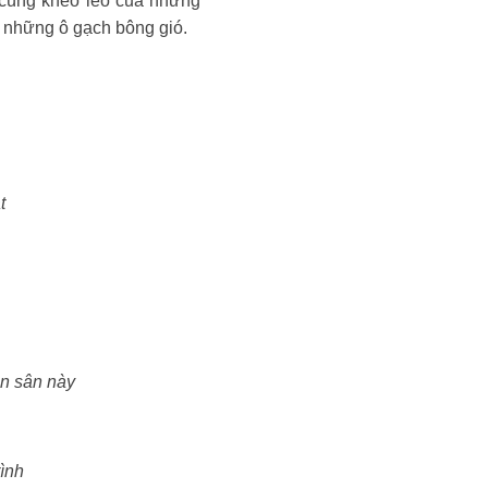
 cùng khéo léo của những
y những ô gạch bông gió.
t
ần sân này
ình