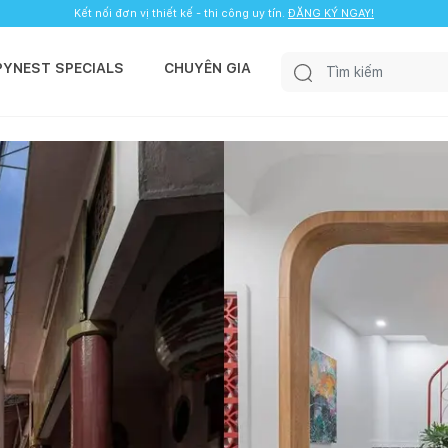
Kết nối đơn vị thiết kế - thi công uy tín.
ĐĂNG KÝ NGAY!
PYNEST SPECIALS
CHUYÊN GIA