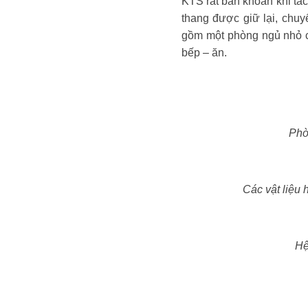
KTS rất băn khoăn khi tác
thang được giữ lại, chuy
gồm một phòng ngủ nhỏ c
bếp – ăn.
Phò
Các vật liệu 
Hệ