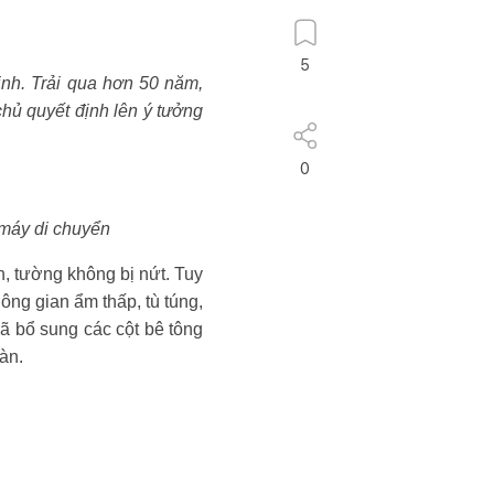
5
nh. Trải qua hơn 50 năm,
hủ quyết định lên ý tưởng
0
 máy di chuyển
, tường không bị nứt. Tuy
ông gian ẩm thấp, tù túng,
đã bổ sung các cột bê tông
àn.