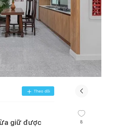
Theo dõi
vừa giữ được
8