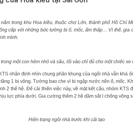
 nằm trong khu Hoa kiều, thuộc chợ Lớn, thành phố Hồ Chí Mi
ống cấp với những bức tường bị ố, mốc, ẩm thấp… Vì thế, gia c
ình mình.
rong một con hẻm nhỏ và sâu, lối vào chỉ đủ cho một chiếc xe
, KTS nhận định nhìn chung phần khung của ngôi nhà vẫn khá ổn
tầng 1 bị võng. Tường bao che vì bị ngập nước nên ố, mốc. Kh
h 2 thế hệ. Để cải thiện việc này, về mặt kết cấu, nhóm KTS 
hịu lực phía dưới. Gia cường thêm 2 hệ dầm sắt I chống võng s
Hiện trạng ngôi nhà trước khi cải tạo