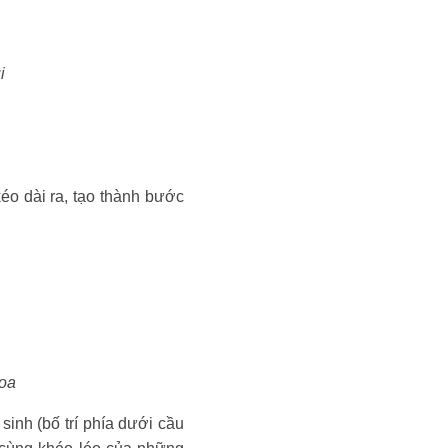
i
éo dài ra, tạo thành bước
Hoa
sinh (bố trí phía dưới cầu