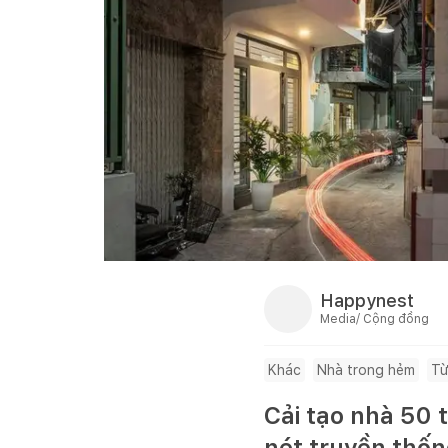
Happynest
Media/ Cộng đồng
Khác
Nhà trong hẻm
Từ
Cải tạo nhà 50
nét truyền thốn