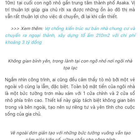
10m) tại cuối con ngõ nhỏ gần trung tâm thành phố Asaka. Vị
trí thuận lợi giúp gia chủ rời xa được những ồn ào đô thị mà
vẫn rất thuận lợi cho việc di chuyển, đi lại khi cần thiết.
>>> Xem thêm:
Vợ chồng kiến trúc sư bán nhà chung cư và
chuyển ra ngoại thành, xây dựng tổ ấm 210m2 với chi phí
khoảng 3 tỷ đồng
Không gian bình yên, trong lành tại con ngõ nhỏ nơi ngôi nhà
tọa lạc
Ngắm nhìn công trình, ai cũng đều cảm thấy tò mò bởi một vẻ
ngoài vô cùng lạ lẫm, đặc biệt. Toàn bộ mặt tiền của ngôi nhà
là một bức tường trơn màu xám với 1 cửa chính và 2 cửa sổ
nhỏ phía trên cao. Thiết kế này giúp tách biệt không gian bên
trong và bên ngoài, tạo nên sự riêng tư và yên tĩnh cho cuộc
sống của gia chủ.
Vẻ ngoài đơn giản tạo với những bức tường vuông vắn tạo
cảm giác kiên cố, vững chắc cho công trình