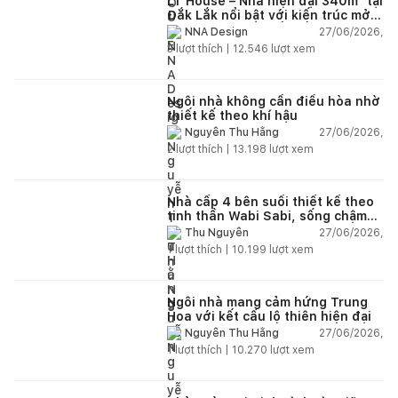
LT House – Nhà hiện đại 340m² tại
Đắk Lắk nổi bật với kiến trúc mở
và hệ sân vườn kết nối thiên
27/06/2026,
NNA Design
nhiên
3
lượt thích |
12.546
lượt xem
Ngôi nhà không cần điều hòa nhờ
thiết kế theo khí hậu
27/06/2026,
Nguyễn Thu Hằng
2
lượt thích |
13.198
lượt xem
Nhà cấp 4 bên suối thiết kế theo
tinh thần Wabi Sabi, sống chậm
giữa thiên nhiên
27/06/2026,
Thu Nguyễn
1
lượt thích |
10.199
lượt xem
Ngôi nhà mang cảm hứng Trung
Hoa với kết cấu lộ thiên hiện đại
27/06/2026,
Nguyễn Thu Hằng
1
lượt thích |
10.270
lượt xem