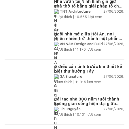
Nhà vườn tại Ninh Bình gìn giữ
nhà thờ tổ bằng giải pháp tổ chức
lại không gian
27/06/2026,
TNT Architecture
1
lượt thích |
10.565
lượt xem
Ngôi nhà mở giữa Hội An, nơi
thiên nhiên trở thành một phần
của cuộc sống
27/06/2026,
AN NAM Design and Build
1
lượt thích |
11.170
lượt xem
5 điều cần tính trước khi thiết kế
biệt thự hướng Tây
27/06/2026,
3A Signature
2
lượt thích |
11.915
lượt xem
Cải tạo nhà 300 năm tuổi thành
không gian sống hiện đại giữa
thiên nhiên
27/06/2026,
Thu Nguyễn
1
lượt thích |
10.101
lượt xem