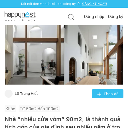
Kết nối đơn vị thiết kế - thi công uy tín.
ĐĂNG KÝ NGAY!
Đăng nhập
Đăng ký
M
Ạ
N
G
X
Ã
H
Ộ
I
Lê Trung Hiếu
Theo dõi
Khác
Từ 50m2 đến 100m2
Nhà “nhiều cửa vòm” 90m2, là thành quả
tích góp của gia đình sau nhiều năm ở trọ