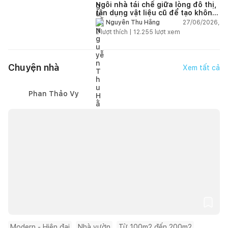
Ngôi nhà tái chế giữa lòng đô thị,
tận dụng vật liệu cũ để tạo không
gian sống linh hoạt
27/06/2026,
Nguyễn Thu Hằng
2
lượt thích |
12.255
lượt xem
Chuyện nhà
Xem tất cả
Phan Thảo Vy
Modern - Hiện đại
Nhà vườn
Từ 100m2 đến 200m2