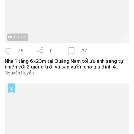
124.267
35
0
27
Nhà 1 tầng 6x23m tại Quảng Nam tối ưu ánh sáng tự
nhiên với 2 giếng trời và sân vườn cho gia đình 4
người
Nguyễn Huyền
2