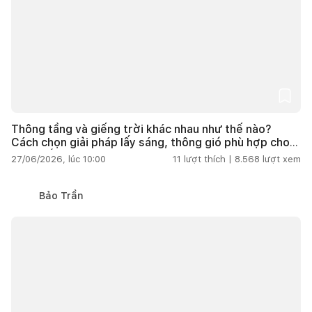
Thông tầng và giếng trời khác nhau như thế nào?
Cách chọn giải pháp lấy sáng, thông gió phù hợp cho
nhà phố
27/06/2026, lúc 10:00
11
lượt thích |
8.568
lượt xem
Bảo Trần