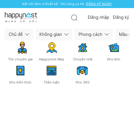
Kết nối đơn vị thiết kế - thi công uy tín.
ĐĂNG KÝ NGAY!
Đăng nhập
Đăng ký
M
Ạ
N
G
X
Ã
H
Ộ
I
Happynest — Cộng đồng làm nhà
Chủ đề
Không gian
Phong cách
Màu sắ
Tìm chuyên gia
Happynest Map
Chuyện nhà
Kho ảnh
Kho kiến thức
Thảo luận
Kho 360