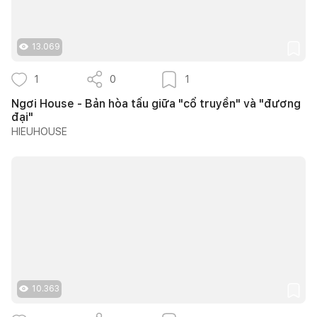
13.069
1
0
1
Ngơi House - Bản hòa tấu giữa "cổ truyền" và "đương
đại"
HIEUHOUSE
10.363