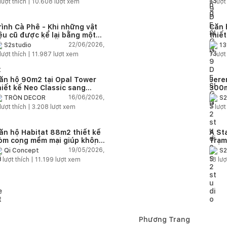
lượt thích |
10.608
lượt xem
6
lượt
box dưới đây,
Happynest
sẽ giúp bạn kết nối đơn vị thiết kế - 
rình Cà Phê - Khi những vật
Căn 
iệu cũ được kể lại bằng một
thiế
gôn ngữ thiết kế mới
Farm
22/06/2026,
S2studio
13
áp
lượt thích |
11.987
lượt xem
7
lượt
ăn hộ 90m2 tại Opal Tower
Jere
hiết kế Neo Classic sang
300m
rọng cho gia đình trẻ
phon
16/06/2026,
TRÒN DECOR
S2
đại 
lượt thích |
3.208
lượt xem
7
lượt
nhiê
ăn hộ Habitat 88m2 thiết kế
A St
òm cong mềm mại giúp không
Trạm
ian sống hiện đại trở nên ấm
cảm 
19/05/2026,
Qi Concept
S2
p hơn
5
lượt thích |
11.199
lượt xem
18
lượ
Phương Trang