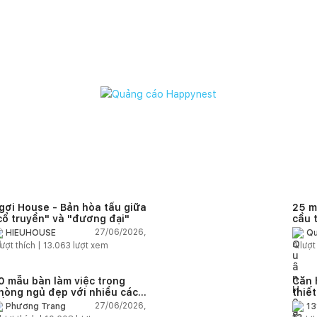
Tên công t
Đ
Đơn vị t
Đơn
Địa điể
gơi House - Bản hòa tấu giữa
25 m
cổ truyền" và "đương đại"
cầu 
diện
27/06/2026,
HIEUHOUSE
Qu
quê
ượt thích |
13.063
lượt xem
4
lượt
0 mẫu bàn làm việc trong
Căn 
hòng ngủ đẹp với nhiều cách
thiế
ố trí thông minh cho mọi diện
thuậ
27/06/2026,
Phương Trang
13
ích