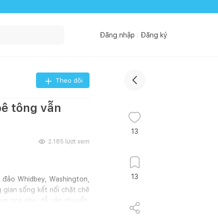
Đăng nhập
Đăng ký
Theo dõi
bê tông vẫn
13
2.185
lượt xem
13
n đảo Whidbey, Washington,
g gian sống kết nối chặt chẽ
đun gọn nhẹ, dễ vận chuyển,