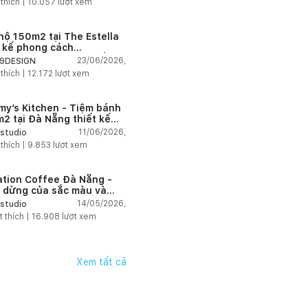
 thích |
10.057
lượt xem
thi công phù hợp và nhanh
hộ 150m2 tại The Estella
t kế phong cách
house thanh lịch và ấm
23/06/2026,
9DESIGN
 thích |
12.172
lượt xem
my’s Kitchen - Tiệm bánh
2 tại Đà Nẵng thiết kế
g cách công nghiệp hiện
11/06/2026,
studio
ngập tràn ánh sáng tự
 thích |
9.853
lượt xem
n
ation Coffee Đà Nẵng -
 dừng của sắc màu và
hứng
14/05/2026,
studio
t thích |
16.908
lượt xem
Xem tất cả