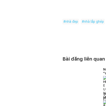
#
nhà đẹp
#
nhà lắp ghép
Bài đăng liên quan
N
"
1
l
3
p
b
t