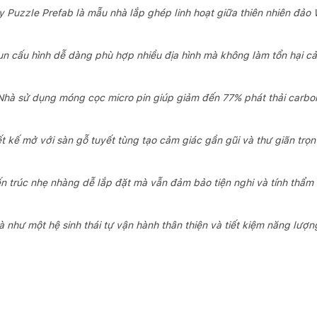
 Puzzle Prefab là mẫu nhà lắp ghép linh hoạt giữa thiên nhiên đảo
 cấu hình theo môi trường
g gian trong nhà và 51,74m2 không gian ngoài trời có mái che, Wh
n cấu hình dễ dàng phù hợp nhiều địa hình mà không làm tổn hại c
 lại, phù hợp với nhiều địa điểm khác nhau mà không gây xáo trộn l
 mô-đun nhà có thể cấu hình, giúp người dùng dễ dàng tùy chỉnh khô
t.
Nhà sử dụng móng cọc micro pin giúp giảm đến 77% phát thải carbo
 móng cọc micro pin thay vì bê tông, giúp giảm 77% lượng khí t
à kiến trúc giảm phát thải carbon đang được áp dụng hiệu quả trên 
ết kế mở với sàn gỗ tuyết tùng tạo cảm giác gần gũi và thư giãn trọn
t nối tối đa với tự nhiên
ến trúc nhẹ nhàng dễ lắp đặt mà vẫn đảm bảo tiện nghi và tính thẩm
ột tòa nhà năng lượng ròng bằng không, tích hợp mảng năng lượn
ùng công nghệ nhà thông minh giúp tối ưu hóa năng lượng. Chính 
 thu nước mưa giúp ngôi nhà đạt được hiệu quả tối đa về tính tự lập. 
à như một hệ sinh thái tự vận hành thân thiện và tiết kiệm năng lượng
lý tưởng – không chỉ tiết kiệm chi phí vận hành mà còn góp phần bả
t tùng rộng tạo sự kết nối hài hòa giữa không gian trong và ngoài
b trở thành một nhà thân thiện môi trường, mang lại trải nghiệm số