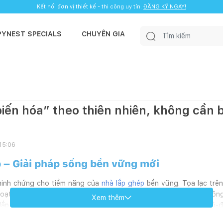
Kết nối đơn vị thiết kế - thi công uy tín.
ĐĂNG KÝ NGAY!
PYNEST SPECIALS
CHUYÊN GIA
iến hóa” theo thiên nhiên, không cần 
 15:06
p – Giải pháp sống bền vững mới
minh chứng cho tiềm năng của
nhà lắp ghép
bền vững. Tọa lạc trê
 hoạt, sáng tạo với các giải pháp bảo vệ môi trường, mang đến khôn
Xem thêm
à lắp ghép đảo Whidbey, công trình này được tạo thành từ các mô-
ếp cận mà không cần phá vỡ cảnh quan tự nhiên.