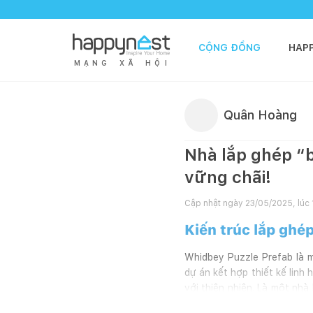
CỘNG ĐỒNG
HAP
M
Ạ
N
G
X
Ã
H
Ộ
I
Quân Hoàng
Nhà lắp ghép “b
vững chãi!
Cập nhật ngày
23/05/2025, lúc
Kiến trúc lắp ghé
Whidbey Puzzle Prefab là 
dự án kết hợp thiết kế linh
với thiên nhiên. Là một nh
phù hợp với địa hình khó ti