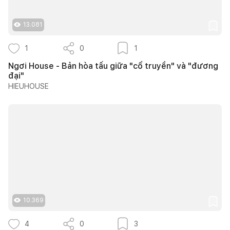
13.081
1
0
1
Ngơi House - Bản hòa tấu giữa "cổ truyền" và "đương
đại"
HIEUHOUSE
10.369
4
0
3