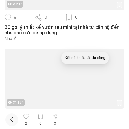
8.512
9
0
6
30 gợi ý thiết kế vườn rau mini tại nhà từ căn hộ đến
nhà phố cực dễ áp dụng
Như Ý
Kết nối thiết kế, thi công
Mua sắm hoàn thiện nhà
31.194
18
0
12
2
0
0
40+ ý tưởng thiết kế góc chill sân vườn giúp bạn nạp