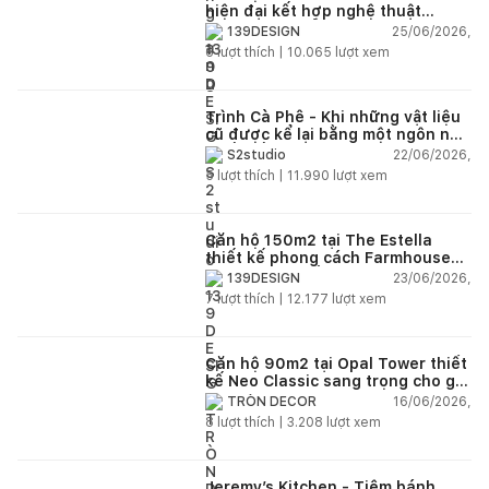
hiện đại kết hợp nghệ thuật
Modern Art đầy cảm xúc
25/06/2026,
139DESIGN
6
lượt thích |
10.065
lượt xem
Trình Cà Phê - Khi những vật liệu
cũ được kể lại bằng một ngôn ngữ
thiết kế mới
22/06/2026,
S2studio
5
lượt thích |
11.990
lượt xem
Căn hộ 150m2 tại The Estella
thiết kế phong cách Farmhouse
thanh lịch và ấm áp
23/06/2026,
139DESIGN
7
lượt thích |
12.177
lượt xem
Căn hộ 90m2 tại Opal Tower thiết
kế Neo Classic sang trọng cho gia
đình trẻ
16/06/2026,
TRÒN DECOR
8
lượt thích |
3.208
lượt xem
Jeremy’s Kitchen - Tiệm bánh