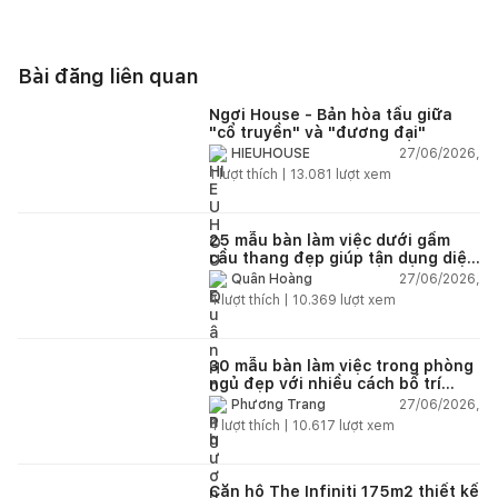
Bài đăng liên quan
Ngơi House - Bản hòa tấu giữa
"cổ truyền" và "đương đại"
27/06/2026,
HIEUHOUSE
1
lượt thích |
13.081
lượt xem
25 mẫu bàn làm việc dưới gầm
cầu thang đẹp giúp tận dụng diện
tích tưởng chừng bị bỏ quên
27/06/2026,
Quân Hoàng
4
lượt thích |
10.369
lượt xem
30 mẫu bàn làm việc trong phòng
ngủ đẹp với nhiều cách bố trí
thông minh cho mọi diện tích
27/06/2026,
Phương Trang
4
lượt thích |
10.617
lượt xem
Căn hộ The Infiniti 175m2 thiết kế