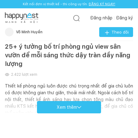
Kết nối đơn vị thiết kế - thi công uy tín.
ĐĂNG KÝ NGAY!
Đăng nhập
Đăng ký
M
Ạ
N
G
X
Ã
H
Ộ
I
Võ Minh Huyền
Theo dõi
25+ ý tưởng bố trí phòng ngủ view sân
vườn để mỗi sáng thức dậy tràn đầy năng
lượng
2.422
lượt xem
Thiết kế phòng ngủ luôn được chú trọng nhất để gia chủ luôn
có được không gian thư giãn, thoải mái nhất. Ngoài cách bố trí
nội thất, thiết kế ánh sáng hay lựa chọn tông màu chủ đạo
nhiều KTS kết hợp thiết kế sân vườn xanh mát, để gia chủ có
Xem thêm
thể ngắm nhìn thiên nhiên mỗi khi thức giấc.
Cùng mình khám phá 25+ ý tưởng bố trí phòng ngủ view sân
vườn cực đẹp này nhé!