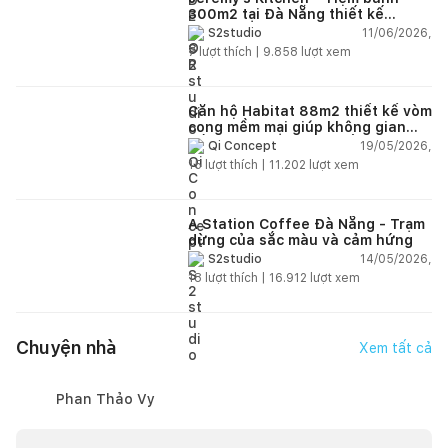
300m2 tại Đà Nẵng thiết kế
phong cách công nghiệp hiện đại
11/06/2026,
S2studio
ngập tràn ánh sáng tự nhiên
7
lượt thích |
9.858
lượt xem
Căn hộ Habitat 88m2 thiết kế vòm
cong mềm mại giúp không gian
sống hiện đại trở nên ấm áp hơn
19/05/2026,
Qi Concept
15
lượt thích |
11.202
lượt xem
A Station Coffee Đà Nẵng - Trạm
dừng của sắc màu và cảm hứng
14/05/2026,
S2studio
18
lượt thích |
16.912
lượt xem
Chuyện nhà
Xem tất cả
Phan Thảo Vy