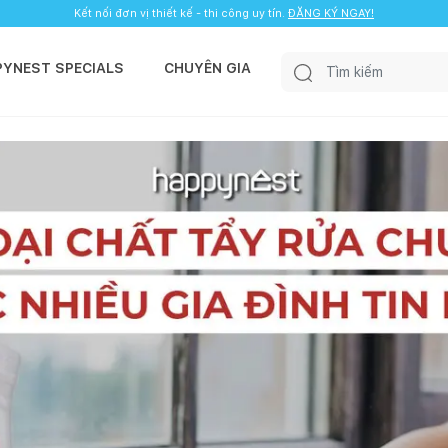
Kết nối đơn vị thiết kế - thi công uy tín.
ĐĂNG KÝ NGAY!
PYNEST SPECIALS
CHUYÊN GIA