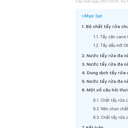
Cập nhật ngày
03/11/2025, lúc 
Mục lục
1
.
Bộ chất tẩy rửa c
1
.
1
.
Tẩy cặn canxi
1
.
2
.
Tẩy dầu mỡ O
2
.
Nước tẩy rửa đa n
3
.
Nước tẩy rửa đa 
4
.
Dung dịch tẩy rửa 
5
.
Nước tẩy rửa đa n
6
.
Một số câu hỏi th
6
.
1
.
Chất tẩy rửa c
6
.
2
.
Nên chọn chất
6
.
3
.
Chất tẩy rửa 
7
.
Kết luận