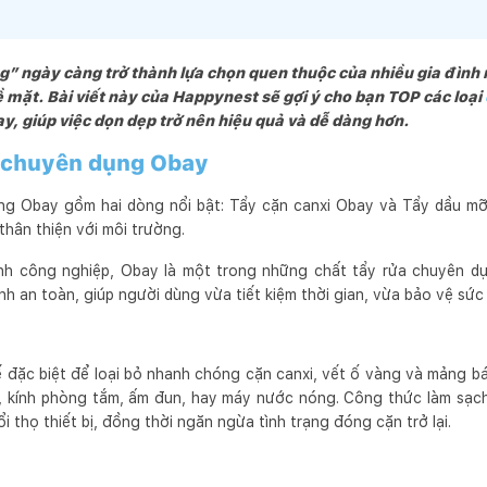
g” ngày càng trở thành lựa chọn quen thuộc của nhiều gia đình
bề mặt. Bài viết này của Happynest sẽ gợi ý cho bạn TOP các loại
ay, giúp việc dọn dẹp trở nên hiệu quả và dễ dàng hơn.
a chuyên dụng Obay
ng Obay gồm hai dòng nổi bật: Tẩy cặn canxi Obay và Tẩy dầu mỡ
thân thiện với môi trường.
nh công nghiệp, Obay là một trong những chất tẩy rửa chuyên 
ính an toàn, giúp người dùng vừa tiết kiệm thời gian, vừa bảo vệ sức
 đặc biệt để loại bỏ nhanh chóng cặn canxi, vết ố vàng và mảng b
g, kính phòng tắm, ấm đun, hay máy nước nóng. Công thức làm sạc
i thọ thiết bị, đồng thời ngăn ngừa tình trạng đóng cặn trở lại.