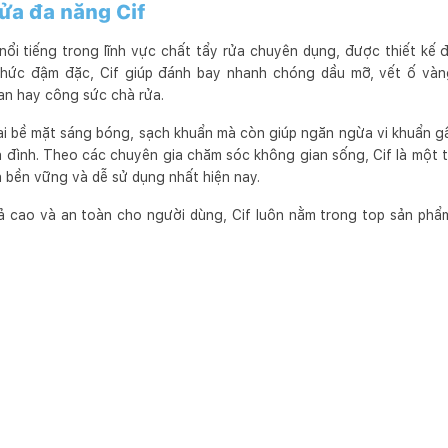
rửa đa năng Cif
 nổi tiếng trong lĩnh vực chất tẩy rửa chuyên dụng, được thiết kế 
thức đậm đặc, Cif giúp đánh bay nhanh chóng dầu mỡ, vết ố và
ian hay công sức chà rửa.
i bề mặt sáng bóng, sạch khuẩn mà còn giúp ngăn ngừa vi khuẩn g
 đình. Theo các chuyên gia chăm sóc không gian sống, Cif là một
ả bền vững và dễ sử dụng nhất hiện nay.
uả cao và an toàn cho người dùng, Cif luôn nằm trong top sản ph