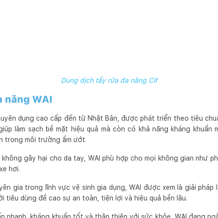
Dung dịch tẩy rửa đa năng Cif
a năng WAI
huyên dụng cao cấp đến từ Nhật Bản, được phát triển theo tiêu chuẩ
giúp làm sạch bề mặt hiệu quả mà còn có khả năng kháng khuẩn 
n trong môi trường ẩm ướt.
 không gây hại cho da tay, WAI phù hợp cho mọi không gian như p
xe hơi.
ên gia trong lĩnh vực vệ sinh gia dụng, WAI được xem là giải pháp 
 tiêu dùng đề cao sự an toàn, tiện lợi và hiệu quả bền lâu.
ẩn nhanh, kháng khuẩn tốt và thân thiện với sức khỏe, WAI đang ng