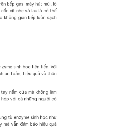
ên bếp gas, máy hút mùi, lò
cần xịt nhẹ và lau là có thể
ho không gian bếp luôn sạch
yme sinh học tiên tiến. Với
h an toàn, hiệu quả và thân
y tay nắm cửa mà không làm
ù hợp với cả những người có
ụng từ enzyme sinh học như
ày mà vẫn đảm bảo hiệu quả