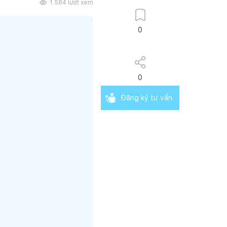
1.584
lượt xem
0
0
Đăng ký tư vấn