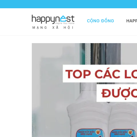
CỘNG ĐỒNG
HAP
M
Ạ
N
G
X
Ã
H
Ộ
I