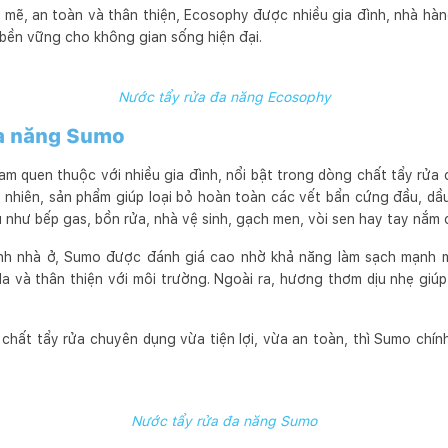
 mẽ, an toàn và thân thiện, Ecosophy được nhiều gia đình, nhà hàn
 bền vững cho không gian sống hiện đại.
Nước tẩy rửa đa năng Ecosophy
đa năng Sumo
am quen thuộc với nhiều gia đình, nổi bật trong dòng chất tẩy rử
ự nhiên, sản phẩm giúp loại bỏ hoàn toàn các vết bẩn cứng đầu, d
 như bếp gas, bồn rửa, nhà vệ sinh, gạch men, vòi sen hay tay nắm 
inh nhà ở, Sumo được đánh giá cao nhờ khả năng làm sạch mạnh 
a và thân thiện với môi trường. Ngoài ra, hương thơm dịu nhẹ giú
chất tẩy rửa chuyên dụng vừa tiện lợi, vừa an toàn, thì Sumo chín
Nước tẩy rửa đa năng Sumo