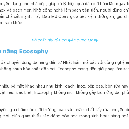
huyên dụng cho nhà bếp, giúp xử lý hiệu quả dầu mỡ bám lâu ngày tr
ox và gạch men. Nhờ công nghệ làm sạch tiên tiến, người dùng chỉ 
ần chà xát mạnh. Tẩy Dầu Mỡ Obay giúp tiết kiệm thời gian, giữ c
ho sức khỏe.
Bộ chất tẩy rửa chuyên dụng Obay
đa năng Ecosophy
rửa chuyên dụng đa năng đến từ Nhật Bản, nổi bật với công nghệ enz
không chứa hóa chất độc hại, Ecosophy mang đến giải pháp làm sạc
nhiều bề mặt khác nhau như kính, gạch, inox, bếp gas, bồn rửa ha
ật liệu. Đặc biệt, Ecosophy không mùi, không gây kích ứng da, ph
uyên gia chăm sóc môi trường, các sản phẩm chất tẩy rửa chuyên d
 mới, giúp giảm thiểu tác động hóa học trong sinh hoạt hàng ng