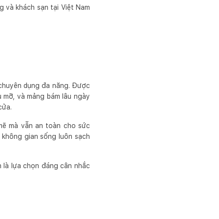
g và khách sạn tại Việt Nam
a chuyên dụng đa năng. Được
ầu mỡ, và mảng bám lâu ngày
cửa.
mẽ mà vẫn an toàn cho sức
p không gian sống luôn sạch
h là lựa chọn đáng cân nhắc