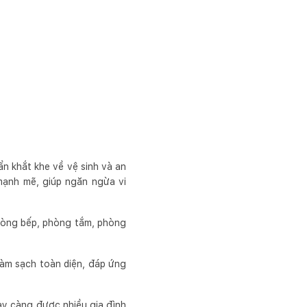
n khắt khe về vệ sinh và an
mạnh mẽ, giúp ngăn ngừa vi
hòng bếp, phòng tắm, phòng
làm sạch toàn diện, đáp ứng
ày càng được nhiều gia đình