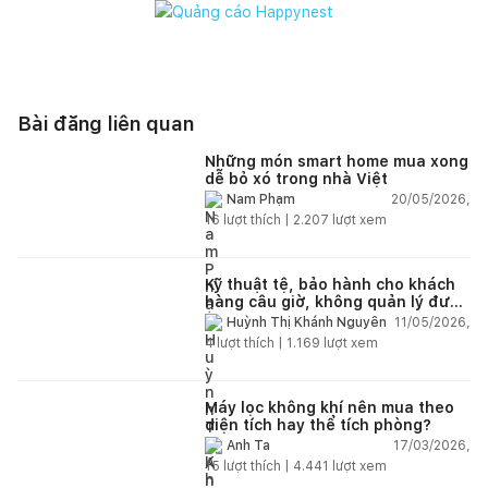
Bài đăng liên quan
Những món smart home mua xong
dễ bỏ xó trong nhà Việt
20/05/2026,
Nam Phạm
16
lượt thích |
2.207
lượt xem
Kỹ thuật tệ, bảo hành cho khách
hàng câu giờ, không quản lý được
nhân viên xây dựng của mình,
11/05/2026,
Huỳnh Thị Khánh Nguyên
điện nhẹ, điện nước, tường quá
4
lượt thích |
1.169
lượt xem
kém. Luôn đổ lỗi cho nhân viên.
Bảo hành quá tệ, tôi phải đợi rất
lâu mới dc bảo hành, liên hệ để
được bảo hành thì bơ khách
Máy lọc không khí nên mua theo
diện tích hay thể tích phòng?
17/03/2026,
Anh Ta
15
lượt thích |
4.441
lượt xem