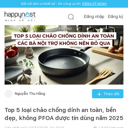
Kết nối đơn vị thiết kế - thi công uy tín.
ĐĂNG KÝ NGAY!
Đăng nhập
Đăng ký
M
Ạ
N
G
X
Ã
H
Ộ
I
Nguyễn Thu Hằng
Theo dõi
Top 5 loại chảo chống dính an toàn, bền
đẹp, không PFOA được tin dùng năm 2025
Cập nhật ngày
03/11/2025, lúc 10:31
1.649
lượt xem