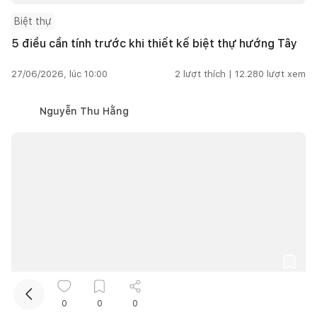
Biệt thự
5 điều cần tính trước khi thiết kế biệt thự hướng Tây
27/06/2026, lúc 10:00
2
lượt thích |
12.280
lượt xem
Nguyễn Thu Hằng
Kết nối thiết kế, thi công
Mua sắm hoàn thiện nhà
Biệt thự
Trên 200m2
0
0
0