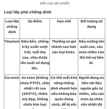
bền của sản phẩm
Loại lớp phủ chống dính
Loại lớp
Ưu điểm
Hạn chế
Đối tượng sử
chống
dụng
dính
Titanium
Siêu bền, chống
Thường có giá
Nấu nướng tần
trầy xước vượt
thành cao hơn
suất cao, các
trội, tuổi thọ
các loại khác.
món chiên xào
cao, chịu được
đòi hỏi sự bền
tần suất sử dụng
bỉ.
lớn.
Ceramic
An toàn (không
Có thể mất khả
Người dùng ưu
chứa PTFE), chịu
năng chống
tiên vật liệu
nhiệt rất cao
dính nhanh hơn
nguồn gốc tự
(450°C), thẩm
nếu không bảo
nhiên, nấu các
mỹ đẹp, không
quản đúng
món áp chảo
chứa kim loại
cách, dễ bị sốc
cần nhiệt độ