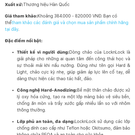
Xuất xứ:
Thương hiệu Hàn Quốc
Giá tham khảo:
Khoảng 384.000 - 820.000 VNĐ. Bạn có
thể
tham khảo các đánh giá và chọn mua sản phẩm chính hãng
tại đây
.
Đặc điểm nổi bật:
Thiết kế vì người dùng:
Dòng chảo của LocknLock là
giải pháp cho những ai quan tâm đến công thái học và
sự thoải mái khi nấu nướng. Đúng như tên gọi Hard &
Light, chảo cực kỳ nhẹ, giúp giảm áp lực lên cổ tay, dễ
dàng thực hiện các thao tác hất, đảo.
Công nghệ Hard-Anodizing:
Bề mặt thân chảo được xử
lý oxy hóa cứng, tạo ra một lớp màng bảo vệ siêu bền,
chống ăn mòn và trầy xước gấp nhiều lần so với nhôm
thông thường.
Lớp phủ an toàn, đa dạng:
LocknLock sử dụng các lớp
chống dính cao cấp như Teflon hoặc Okitsumo, đảm bảo
không chứa PFOA và an toàn cho sức khỏe.