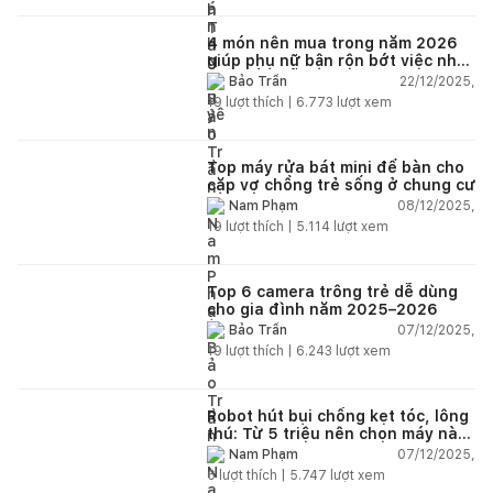
4 món nên mua trong năm 2026
giúp phụ nữ bận rộn bớt việc nhà,
nhẹ đầu mỗi ngày
22/12/2025,
Bảo Trần
19
lượt thích |
6.773
lượt xem
Top máy rửa bát mini để bàn cho
cặp vợ chồng trẻ sống ở chung cư
08/12/2025,
Nam Phạm
19
lượt thích |
5.114
lượt xem
Top 6 camera trông trẻ dễ dùng
cho gia đình năm 2025–2026
07/12/2025,
Bảo Trần
19
lượt thích |
6.243
lượt xem
Robot hút bụi chống kẹt tóc, lông
thú: Từ 5 triệu nên chọn máy nào
năm 2025–2026?
07/12/2025,
Nam Phạm
6
lượt thích |
5.747
lượt xem