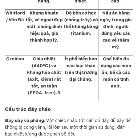
nặng.
nhiệt.
cao.
Whitford
Kháng khuẩn
Độ bền cơ học
Nấu ăn hàng
/ Vân Đá
tốt, vẻ ngoài đẹp
(chống trầy) có
ngày trong gia
mắt, chống dính
thể không bằng
đình, người
hiệu quả, giá
Titanium.
dùng yêu cầu
thành hợp lý.
cao về thẩm
mỹ.
Greblon
Chịu nhiệt
Ít phổ biến hơn
Chế biến đa
(440°C) và
các loại khác
dạng các món
kháng hóa chất
trên thị trường
ăn, kể cả các
(axit, kiềm) rất
đại chúng.
món có tính
tốt, an toàn
axit.
(PFOA-free).3
Cấu trúc đáy chảo
Đáy dày và phẳng:
Một chiếc chảo tốt cần có đáy đủ dày để
không bị cong vênh, lồi lõm sau một thời gian sử dụng, đảm
bảo nhiệt lượng được phân bổ đều.