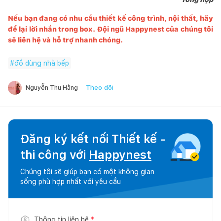
Nếu bạn đang có nhu cầu thiết kế công trình, nội thất, hãy
để lại lời nhắn trong box. Đội ngũ
Happynest
của chúng tôi
sẽ liên hệ và hỗ trợ nhanh chóng.
#
đồ dùng nhà bếp
Theo dõi
Nguyễn Thu Hằng
Đăng ký kết nối Thiết kế -
thi công với
Happynest
Chúng tôi sẽ giúp bạn có một không gian
sống phù hợp nhất với yêu cầu
Thông tin liên hệ
*