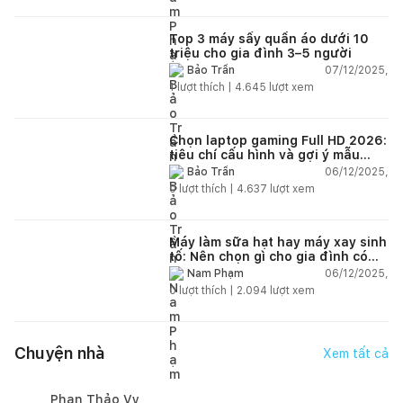
Top 3 máy sấy quần áo dưới 10
triệu cho gia đình 3–5 người
07/12/2025,
Bảo Trần
1
lượt thích |
4.645
lượt xem
Chọn laptop gaming Full HD 2026:
tiêu chí cấu hình và gợi ý mẫu
đáng mua
06/12/2025,
Bảo Trần
0
lượt thích |
4.637
lượt xem
Máy làm sữa hạt hay máy xay sinh
tố: Nên chọn gì cho gia đình có
trẻ nhỏ (2–4 người)?
06/12/2025,
Nam Phạm
0
lượt thích |
2.094
lượt xem
Chuyện nhà
Xem tất cả
Phan Thảo Vy