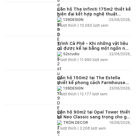
Căn hộ The Infiniti 175m2 thiết kế
hiện đại kết hợp nghệ thuật
Modern Art đầy cảm xúc
25/06/2026,
139DESIGN
6
lượt thích |
10.065
lượt xem
Trình Cà Phê - Khi những vật liệu
cũ được kể lại bằng một ngôn ngữ
thiết kế mới
22/06/2026,
S2studio
5
lượt thích |
11.990
lượt xem
Căn hộ 150m2 tại The Estella
thiết kế phong cách Farmhouse
thanh lịch và ấm áp
23/06/2026,
139DESIGN
7
lượt thích |
12.177
lượt xem
Căn hộ 90m2 tại Opal Tower thiết
kế Neo Classic sang trọng cho gia
đình trẻ
16/06/2026,
TRÒN DECOR
8
lượt thích |
3.208
lượt xem