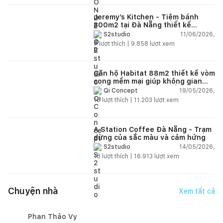
Jeremy’s Kitchen - Tiệm bánh
300m2 tại Đà Nẵng thiết kế
phong cách công nghiệp hiện đại
11/06/2026,
S2studio
ngập tràn ánh sáng tự nhiên
7
lượt thích |
9.858
lượt xem
Căn hộ Habitat 88m2 thiết kế vòm
cong mềm mại giúp không gian
sống hiện đại trở nên ấm áp hơn
19/05/2026,
Qi Concept
15
lượt thích |
11.203
lượt xem
A Station Coffee Đà Nẵng - Trạm
dừng của sắc màu và cảm hứng
14/05/2026,
S2studio
18
lượt thích |
16.913
lượt xem
Chuyện nhà
Xem tất cả
Phan Thảo Vy