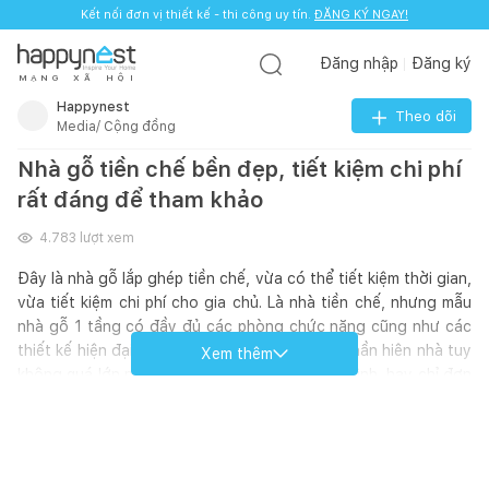
Kết nối đơn vị thiết kế - thi công uy tín.
ĐĂNG KÝ NGAY!
Đăng nhập
Đăng ký
M
Ạ
N
G
X
Ã
H
Ộ
I
Happynest
Theo dõi
Media/ Cộng đồng
Nhà gỗ tiền chế bền đẹp, tiết kiệm chi phí
rất đáng để tham khảo
4.783
lượt xem
Đây là nhà gỗ lắp ghép tiền chế, vừa có thể tiết kiệm thời gian,
vừa tiết kiệm chi phí cho gia chủ. Là nhà tiền chế, nhưng mẫu
nhà gỗ 1 tầng có đầy đủ các phòng chức năng cũng như các
thiết kế hiện đại, tiện nghi nhất cho gia chủ. Phần hiên nhà tuy
Xem thêm
không quá lớn nhưng cũng đủ quây quần gia đình, hay chỉ đơn
giản giúp gia chủ thư giãn, ngắm vườn tược bên ngoài. Bên
trong ngôi nhà được phân chia các phòng chức năng rõ ràng,
riêng biệt. Nếu như bên ngoài ngôi nhà sử dụng hoàn toàn là
các vật liệu gỗ mộc mạc, truyền thống, thì bên trong gia chủ