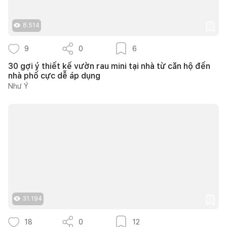
8.514
9
0
6
30 gợi ý thiết kế vườn rau mini tại nhà từ căn hộ đến
nhà phố cực dễ áp dụng
Như Ý
31.194
18
0
12