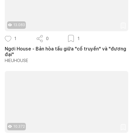
13.083
1
0
1
Ngơi House - Bản hòa tấu giữa "cổ truyền" và "đương
đại"
HIEUHOUSE
10.372