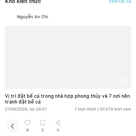
Kho kiến thức
Xem tất cả
Nguyễn An Chi
Kết nối thiết kế, thi công
Mua sắm hoàn thiện nhà
Vị trí đặt bể cá trong nhà hợp phong thủy và 7 nơi nên
tránh đặt bể cá
27/06/2026, lúc 20:07
7
lượt thích |
61.579
lượt xem
Thanh Hoa
6
2
0