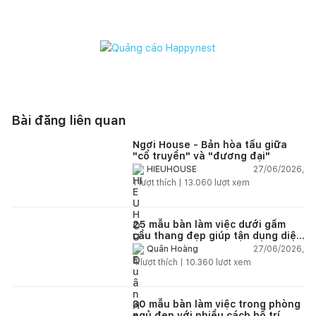
Bài đăng liên quan
Ngơi House - Bản hòa tấu giữa
"cổ truyền" và "đương đại"
27/06/2026,
HIEUHOUSE
1
lượt thích |
13.060
lượt xem
25 mẫu bàn làm việc dưới gầm
cầu thang đẹp giúp tận dụng diện
tích tưởng chừng bị bỏ quên
27/06/2026,
Quân Hoàng
4
lượt thích |
10.360
lượt xem
30 mẫu bàn làm việc trong phòng
ngủ đẹp với nhiều cách bố trí