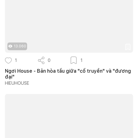
13.060
1
0
1
Ngơi House - Bản hòa tấu giữa "cổ truyền" và "đương
đại"
HIEUHOUSE