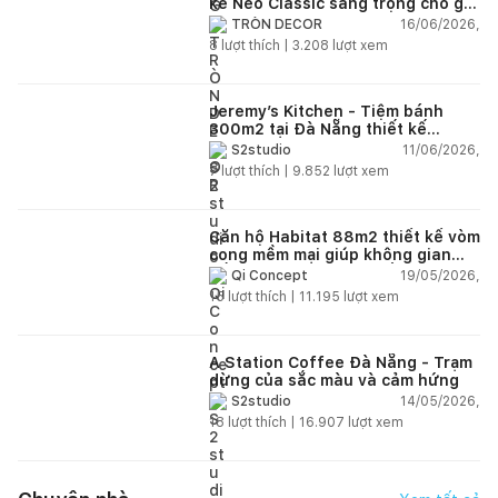
kế Neo Classic sang trọng cho gia
đình trẻ
16/06/2026,
TRÒN DECOR
8
lượt thích |
3.208
lượt xem
Jeremy’s Kitchen - Tiệm bánh
300m2 tại Đà Nẵng thiết kế
phong cách công nghiệp hiện đại
11/06/2026,
S2studio
ngập tràn ánh sáng tự nhiên
7
lượt thích |
9.852
lượt xem
Căn hộ Habitat 88m2 thiết kế vòm
cong mềm mại giúp không gian
sống hiện đại trở nên ấm áp hơn
19/05/2026,
Qi Concept
15
lượt thích |
11.195
lượt xem
A Station Coffee Đà Nẵng - Trạm
dừng của sắc màu và cảm hứng
14/05/2026,
S2studio
18
lượt thích |
16.907
lượt xem