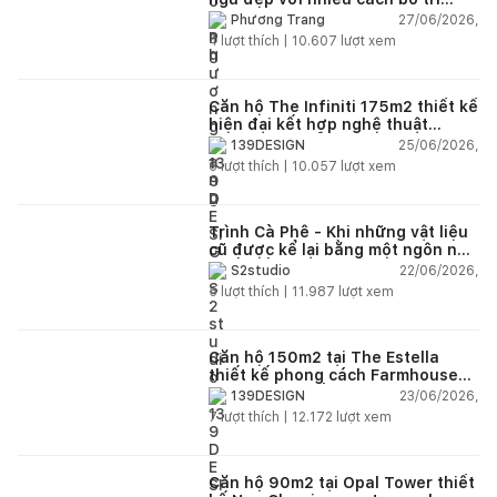
thông minh cho mọi diện tích
27/06/2026,
Phương Trang
4
lượt thích |
10.607
lượt xem
Căn hộ The Infiniti 175m2 thiết kế
hiện đại kết hợp nghệ thuật
Modern Art đầy cảm xúc
25/06/2026,
139DESIGN
6
lượt thích |
10.057
lượt xem
Trình Cà Phê - Khi những vật liệu
cũ được kể lại bằng một ngôn ngữ
thiết kế mới
22/06/2026,
S2studio
5
lượt thích |
11.987
lượt xem
Căn hộ 150m2 tại The Estella
thiết kế phong cách Farmhouse
thanh lịch và ấm áp
23/06/2026,
139DESIGN
7
lượt thích |
12.172
lượt xem
Căn hộ 90m2 tại Opal Tower thiết