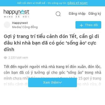
Kết nối đơn vị thiết kế - thi công uy tín.
ĐĂNG KÝ NGAY!
Đăng nhập
Đăng ký
M
Ạ
N
G
X
Ã
H
Ộ
I
Happynest
Theo dõi
Media/ Cộng đồng
Gợi ý trang trí tiểu cảnh đón Tết, cần gì đi
đâu khi nhà bạn đã có góc 'sống ảo' cực
đỉnh
2.233
lượt xem
Tết đến người người nhà nhà trang trí đón xuân, đón lộc,
còn bạn đã có ý tưởng gì cho góc “sống ảo” trong nhà
mình chưa nhỉ? Cùng Happynest tham khảo 15 gợi ý trang
Xem thêm
trí tiểu cảnh đón Tết dưới đây để trang hoàng nhà cửa, ở
nhà đón Tết tuân thủ 5K nhé!
Nguồn: Tổng hợp