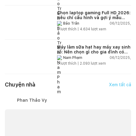
Chọn laptop gaming Full HD 2026:
tiêu chí cấu hình và gợi ý mẫu
đáng mua
06/12/2025,
Bảo Trần
0
lượt thích |
4.634
lượt xem
Máy làm sữa hạt hay máy xay sinh
tố: Nên chọn gì cho gia đình có
trẻ nhỏ (2–4 người)?
06/12/2025,
Nam Phạm
0
lượt thích |
2.093
lượt xem
Chuyện nhà
Xem tất cả
Phan Thảo Vy