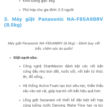
Khối lượng giặt: 8kg
Phù hợp cho gia đình: 3-5 người
3. Máy giặt Panasonic NA-F85A9BRV
(8.5kg)
Máy giặt Panasonic NA-F85A9BRV (8.5kg) - Đánh bay vết
bẩn, chăm sóc áo quần!
Giặt sạch sâu:
Công nghệ StainMaster đánh bật các vết bẩn
cứng đầu như bùn đất, nước sốt, vết bẩn từ thức
ăn, đồ uống,...
Hệ thống Active Foam tạo bọt siêu mịn, thẩm thấu
sâu vào sợi vải, giúp loại bỏ vết bẩn hiệu quả hơn.
Lồng giặt Sazanami với thiết kế đặc biệt kết hợp
cùng luồng nước Dancing Water Flow tạo ra lực