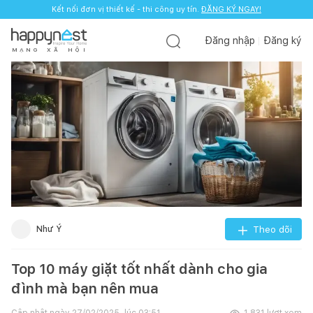
Kết nối đơn vị thiết kế - thi công uy tín.
ĐĂNG KÝ NGAY!
Đăng nhập
Đăng ký
M
Ạ
N
G
X
Ã
H
Ộ
I
Như Ý
Theo dõi
Top 10 máy giặt tốt nhất dành cho gia
đình mà bạn nên mua
Cập nhật ngày
27/02/2025, lúc 03:51
1.831
lượt xem