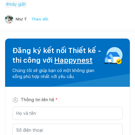
#
máy giặt
Theo dõi
Như Ý
Đăng ký kết nối Thiết kế -
thi công với
Happynest
Chúng tôi sẽ giúp bạn có một không gian
sống phù hợp nhất với yêu cầu
Thông tin liên hệ
*