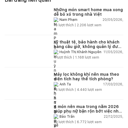
Những món smart home mua xong
dễ bỏ xó trong nhà Việt
20/05/2026,
Nam Phạm
16
lượt thích |
2.206
lượt xem
Kỹ thuật tệ, bảo hành cho khách
hàng câu giờ, không quản lý được
nhân viên xây dựng của mình,
11/05/2026,
Huỳnh Thị Khánh Nguyên
điện nhẹ, điện nước, tường quá
4
lượt thích |
1.168
lượt xem
kém. Luôn đổ lỗi cho nhân viên.
Bảo hành quá tệ, tôi phải đợi rất
lâu mới dc bảo hành, liên hệ để
được bảo hành thì bơ khách
Máy lọc không khí nên mua theo
diện tích hay thể tích phòng?
17/03/2026,
Anh Ta
15
lượt thích |
4.440
lượt xem
4 món nên mua trong năm 2026
giúp phụ nữ bận rộn bớt việc nhà,
nhẹ đầu mỗi ngày
22/12/2025,
Bảo Trần
19
lượt thích |
6.772
lượt xem