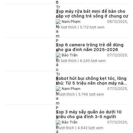
Top máy rửa bát mini để bàn cho
cặp vợ chồng trẻ sống ở chung cư
08/12/2025,
Nam Phạm
19
lượt thích |
5.112
lượt xem
Top 6 camera trông trẻ dễ dùng
cho gia đình năm 2025–2026
07/12/2025,
Bảo Trần
19
lượt thích |
6.240
lượt xem
Robot hút bụi chống kẹt tóc, lông
thú: Từ 5 triệu nên chọn máy nào
năm 2025–2026?
07/12/2025,
Nam Phạm
6
lượt thích |
5.746
lượt xem
Top 3 máy sấy quần áo dưới 10
triệu cho gia đình 3–5 người
07/12/2025,
Bảo Trần
1
lượt thích |
4.642
lượt xem