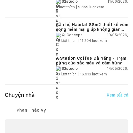
phong cách công nghiệp hiện đại
11/06/2026,
S2studio
ngập tràn ánh sáng tự nhiên
7
lượt thích |
9.859
lượt xem
Căn hộ Habitat 88m2 thiết kế vòm
cong mềm mại giúp không gian
sống hiện đại trở nên ấm áp hơn
19/05/2026,
Qi Concept
15
lượt thích |
11.204
lượt xem
A Station Coffee Đà Nẵng - Trạm
dừng của sắc màu và cảm hứng
14/05/2026,
S2studio
18
lượt thích |
16.913
lượt xem
Chuyện nhà
Xem tất cả
Phan Thảo Vy