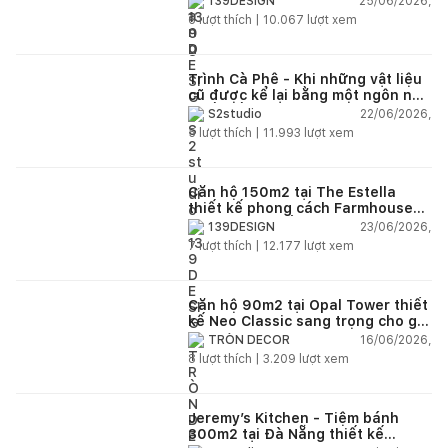
25/06/2026,
139DESIGN
6
lượt thích |
10.067
lượt xem
Trình Cà Phê - Khi những vật liệu
cũ được kể lại bằng một ngôn ngữ
thiết kế mới
22/06/2026,
S2studio
5
lượt thích |
11.993
lượt xem
Căn hộ 150m2 tại The Estella
thiết kế phong cách Farmhouse
thanh lịch và ấm áp
23/06/2026,
139DESIGN
7
lượt thích |
12.177
lượt xem
Căn hộ 90m2 tại Opal Tower thiết
kế Neo Classic sang trọng cho gia
đình trẻ
16/06/2026,
TRÒN DECOR
8
lượt thích |
3.209
lượt xem
Jeremy’s Kitchen - Tiệm bánh
300m2 tại Đà Nẵng thiết kế