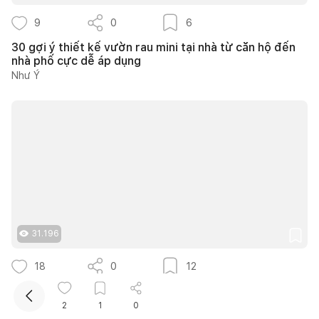
9
0
6
30 gợi ý thiết kế vườn rau mini tại nhà từ căn hộ đến
nhà phố cực dễ áp dụng
Như Ý
Kết nối thiết kế, thi công
Mua sắm hoàn thiện nhà
31.196
18
0
12
40+ ý tưởng thiết kế góc chill sân vườn giúp bạn nạp
lại năng lượng bình yên ngay tại nhà
2
1
0
Nguyễn Quỳnh Hương