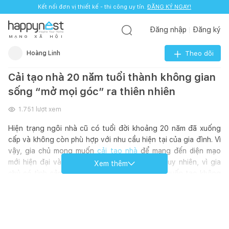
Kết nối đơn vị thiết kế - thi công uy tín.
ĐĂNG KÝ NGAY!
Đăng nhập
Đăng ký
M
Ạ
N
G
X
Ã
H
Ộ
I
Hoàng Linh
Theo dõi
Cải tạo nhà 20 năm tuổi thành không gian
sống “mở mọi góc” ra thiên nhiên
1.751
lượt xem
Hiện trạng ngôi nhà cũ có tuổi đời khoảng 20 năm đã xuống
cấp và không còn phù hợp với nhu cầu hiện tại của gia đình. Vì
vậy, gia chủ mong muốn
cải tạo nhà
để mang đến diện mạo
mới hiện đại và tiện nghi từ trong ra ngoài. Tuy nhiên, vì gia
Xem thêm
chủ có tình cảm sâu sắc với ngôi nhà cũ nên muốn tạo không
gian mới mẻ nhưng vẫn giữ được những nét xưa cũ, gắn bó với
kỷ niệm gia đình.
Hiểu được nhu cầu của gia chủ, đơn vị thiết kế đã cải tạo nhà
mới trên nền nhà cũ, loại bỏ các yếu tố lỗi thời và sử dụng