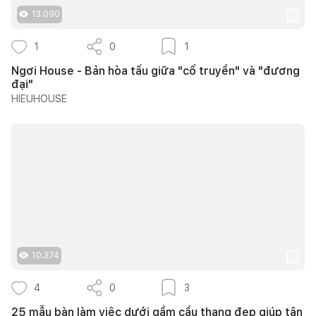
13.090
1
0
1
Ngơi House - Bản hòa tấu giữa "cổ truyền" và "đương
đại"
HIEUHOUSE
10.374
4
0
3
25 mẫu bàn làm việc dưới gầm cầu thang đẹp giúp tận