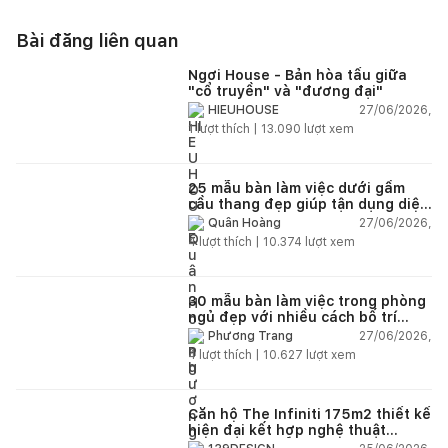
Bài đăng liên quan
Ngơi House - Bản hòa tấu giữa
"cổ truyền" và "đương đại"
27/06/2026,
HIEUHOUSE
1
lượt thích |
13.090
lượt xem
25 mẫu bàn làm việc dưới gầm
cầu thang đẹp giúp tận dụng diện
tích tưởng chừng bị bỏ quên
27/06/2026,
Quân Hoàng
4
lượt thích |
10.374
lượt xem
30 mẫu bàn làm việc trong phòng
ngủ đẹp với nhiều cách bố trí
thông minh cho mọi diện tích
27/06/2026,
Phương Trang
4
lượt thích |
10.627
lượt xem
Căn hộ The Infiniti 175m2 thiết kế
hiện đại kết hợp nghệ thuật
Modern Art đầy cảm xúc