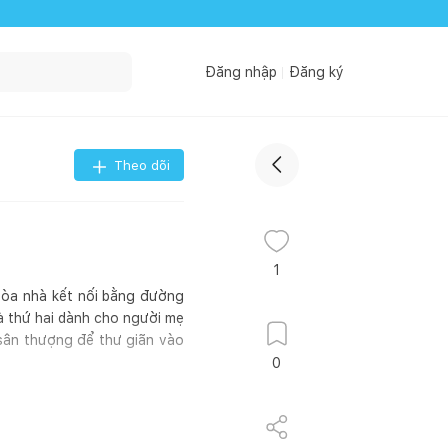
Đăng nhập
Đăng ký
Theo dõi
1
 tòa nhà kết nối bằng đường
hà thứ hai dành cho người mẹ
 sân thượng để thư giãn vào
0
Thông tin công trình:
ểm: Nakhon Pathom, Thái Lan