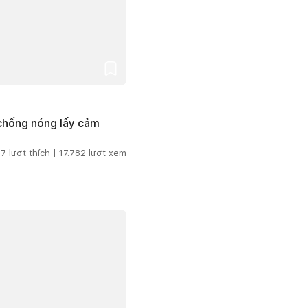
 chống nóng lấy cảm
7
lượt thích |
17.782
lượt xem