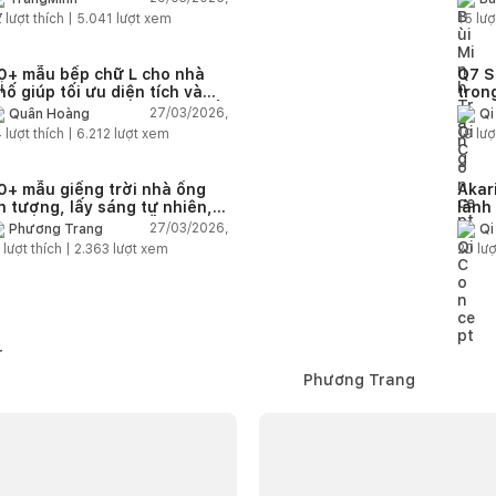
2
lượt thích |
5.041
lượt xem
15
lượ
0+ mẫu bếp chữ L cho nhà
Q7 S
hố giúp tối ưu diện tích và
tron
ông năng cho không gian nấu
27/03/2026,
Quân Hoàng
Qi
ướng
4
lượt thích |
6.212
lượt xem
19
lượ
0+ mẫu giếng trời nhà ống
Akar
n tượng, lấy sáng tự nhiên,
lành
hông gió và tăng thẩm mỹ
27/03/2026,
Phương Trang
Qi
lượt thích |
2.363
lượt xem
20
lượ
Phương Trang