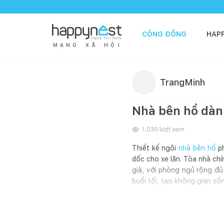
CỘNG ĐỒNG
HAP
M
Ạ
N
G
X
Ã
H
Ộ
I
TrangMinh
Nhà bên hồ dàn
1.030
lượt xem
Thiết kế ngôi
nhà bên hồ
ph
dốc cho xe lăn. Tòa nhà chí
già, với phòng ngủ rộng đủ
buổi tối, tạo không gian sốn