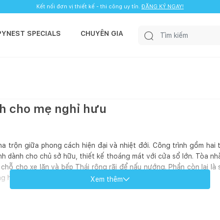
Kết nối đơn vị thiết kế - thi công uy tín.
ĐĂNG KÝ NGAY!
PYNEST SPECIALS
CHUYÊN GIA
h cho mẹ nghỉ hưu
a trộn giữa phong cách hiện đại và nhiệt đới. Công trình gồm hai
nh dành cho chủ sở hữu, thiết kế thoáng mát với cửa sổ lớn. Tòa n
 chỗ cho xe lăn và bếp Thái rộng rãi để nấu nướng. Phần còn lại là
g hài hòa với thiên nhiên.
Xem thêm
Địa đi