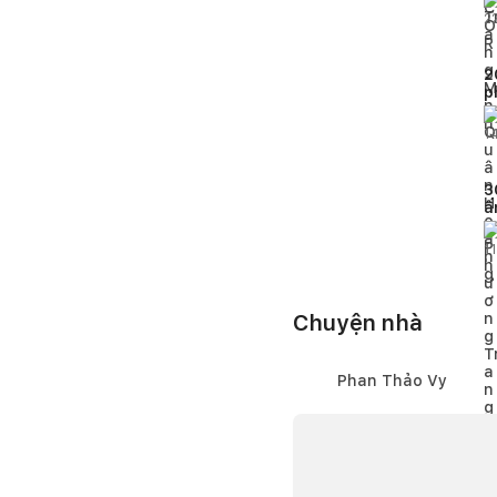
2
2
p
c
n
1
3
ấ
t
11
Chuyện nhà
Phan Thảo Vy