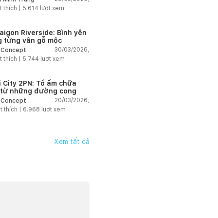
t thích |
5.614
lượt xem
aigon Riverside: Bình yên
g từng vân gỗ mộc
30/03/2026,
 Concept
t thích |
5.744
lượt xem
i City 2PN: Tổ ấm chữa
 từ những đường cong
20/03/2026,
 Concept
t thích |
6.968
lượt xem
Xem tất cả