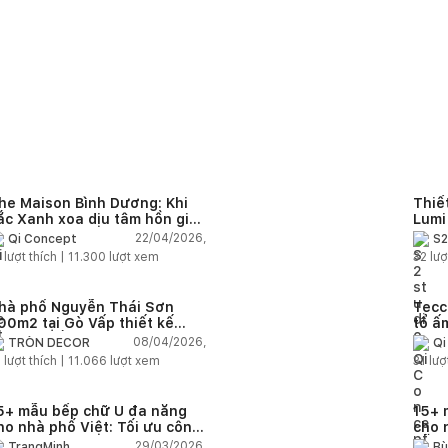
he Maison Bình Dương: Khi
Thiế
ắc Xanh xoa dịu tâm hồn gia
Lumi
hủ
giàu
22/04/2026,
Qi Concept
S2
1
lượt thích |
11.300
lượt xem
32
lượ
hà phố Nguyễn Thái Sơn
Tecc
00m2 tại Gò Vấp thiết kế
tổ ấ
apandi tối ưu diện tích và cá
ngọt
08/04/2026,
TRÒN DECOR
Qi
hân hóa không gian sống
1
lượt thích |
11.066
lượt xem
31
lượ
5+ mẫu bếp chữ U đa năng
15+ 
ho nhà phố Việt: Tối ưu công
cho 
ăng, nấu nướng tiện lợi
dễ ứ
29/03/2026,
TrangMinh
Bù