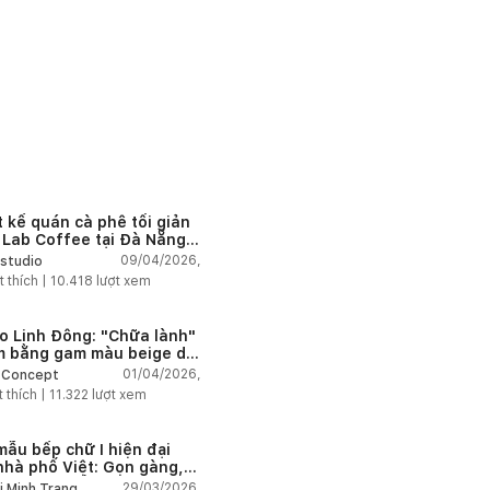
t kế quán cà phê tối giản
 Lab Coffee tại Đà Nẵng
 cảm xúc và ánh sáng
09/04/2026,
studio
t thích |
10.418
lượt xem
o Linh Đông: "Chữa lành"
m bằng gam màu beige dịu
01/04/2026,
 Concept
t thích |
11.322
lượt xem
mẫu bếp chữ I hiện đại
nhà phố Việt: Gọn gàng,
ng dụng, tối ưu diện tích
29/03/2026,
i Minh Trang