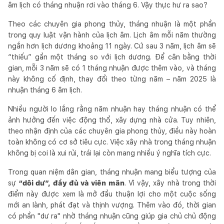
âm lịch có tháng nhuận rơi vào tháng 6. Vậy thực hư ra sao?
Theo các chuyên gia phong thủy, tháng nhuận là một phần
trong quy luật vận hành của lịch âm. Lịch âm mỗi năm thường
ngắn hơn lịch dương khoảng 11 ngày. Cứ sau 3 năm, lịch âm sẽ
“thiếu” gần một tháng so với lịch dương. Để cân bằng thời
gian, mỗi 3 năm sẽ có 1 tháng nhuận được thêm vào, và tháng
này không cố định, thay đổi theo từng năm – năm 2025 là
nhuận tháng 6 âm lịch.
Nhiều người lo lắng rằng năm nhuận hay tháng nhuận có thể
ảnh hưởng đến việc động thổ, xây dựng nhà cửa. Tuy nhiên,
theo nhận định của các chuyên gia phong thủy, điều này hoàn
toàn không có cơ sở tiêu cực. Việc xây nhà trong tháng nhuận
không bị coi là xui rủi, trái lại còn mang nhiều ý nghĩa tích cực.
Trong quan niệm dân gian, tháng nhuận mang biểu tượng của
sự
“dôi dư”, đầy đủ và viên mãn
. Vì vậy, xây nhà trong thời
điểm này được xem là mở đầu thuận lợi cho một cuộc sống
mới an lành, phát đạt và thịnh vượng. Thêm vào đó, thời gian
có phần "dư ra" nhờ tháng nhuận cũng giúp gia chủ chủ động