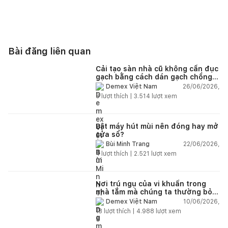
Bài đăng liên quan
Cải tạo sàn nhà cũ không cần đục
gạch bằng cách dán gạch chồng
gạch có được không?
26/06/2026,
Demex Việt Nam
8
lượt thích |
3.514
lượt xem
Bật máy hút mùi nên đóng hay mở
cửa sổ?
22/06/2026,
Bùi Minh Trang
4
lượt thích |
2.521
lượt xem
Nơi trú ngụ của vi khuẩn trong
nhà tắm mà chúng ta thường bỏ
qua
10/06/2026,
Demex Việt Nam
13
lượt thích |
4.988
lượt xem