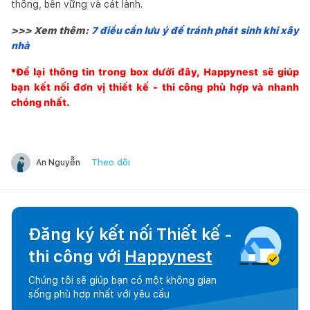
thông, bền vững và cát lành.
>>> Xem thêm:
7 điều cần lưu ý để tránh phát sinh khi xây
nhà
*Để lại thông tin trong box dưới đây,
Happynest
sẽ giúp
bạn kết nối đơn vị thiết kế - thi công phù hợp và nhanh
chóng nhất.
Theo dõi
An Nguyễn
Đăng ký kết nối Thiết kế -
thi công với
Happynest
Chúng tôi sẽ giúp bạn có một không gian
sống phù hợp nhất với yêu cầu