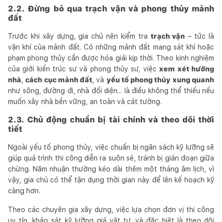
2.2. Đừng bỏ qua trạch vận và phong thủy mảnh
đất
Trước khi xây dựng, gia chủ nên kiểm tra
trạch vận
– tức là
vận khí của mảnh đất. Có những mảnh đất mang sát khí hoặc
phạm phong thủy cần được hóa giải kịp thời. Theo kinh nghiệm
của giới kiến trúc sư và phong thủy sư, việc
xem xét hướng
nhà
,
cách cục mảnh đất
, và
yếu tố phong thủy xung quanh
như sông, đường đi, nhà đối diện... là điều không thể thiếu nếu
muốn xây nhà bền vững, an toàn và cát tường.
2.3. Chủ động chuẩn bị tài chính và theo dõi thời
tiết
Ngoài yếu tố phong thủy, việc chuẩn bị ngân sách kỹ lưỡng sẽ
giúp quá trình thi công diễn ra suôn sẻ, tránh bị gián đoạn giữa
chừng. Năm nhuận thường kéo dài thêm một tháng âm lịch, vì
vậy, gia chủ có thể tận dụng thời gian này để lên kế hoạch kỹ
càng hơn.
Theo các chuyên gia xây dựng, việc lựa chọn đơn vị thi công
uy tín, khảo sát kỹ lưỡng giá vật tư, và đặc biệt là theo dõi