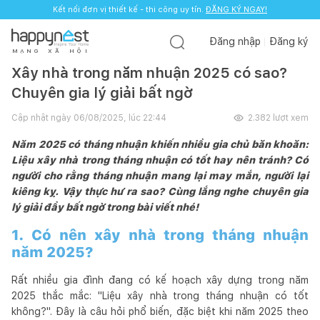
Kết nối đơn vị thiết kế - thi công uy tín.
ĐĂNG KÝ NGAY!
Đăng nhập
Đăng ký
M
Ạ
N
G
X
Ã
H
Ộ
I
Xây nhà trong năm nhuận 2025 có sao?
Chuyên gia lý giải bất ngờ
Cập nhật ngày
06/08/2025, lúc 22:44
2.382
lượt xem
Năm 2025 có tháng nhuận khiến nhiều gia chủ băn khoăn:
Liệu xây nhà trong tháng nhuận có tốt hay nên tránh? Có
người cho rằng tháng nhuận mang lại may mắn, người lại
kiêng kỵ. Vậy thực hư ra sao? Cùng lắng nghe chuyên gia
lý giải đầy bất ngờ trong bài viết nhé!
1. Có nên xây nhà trong tháng nhuận
năm 2025?
Rất nhiều gia đình đang có kế hoạch xây dựng trong năm
2025 thắc mắc: "Liệu xây nhà trong tháng nhuận có tốt
không?". Đây là câu hỏi phổ biến, đặc biệt khi năm 2025 theo