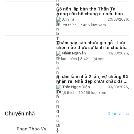
Có nên lập bàn thờ Thần Tài
trong căn hộ chung cư nếu bán
hàng online?
20/03/2026,
Anh Ta
11
lượt thích |
7.466
lượt xem
Thảm hay sàn nhựa giả gỗ - Lựa
chọn nào thực sự kinh tế cho bài
toán lâu dài?
13/03/2026,
Nhàn Nguyễn
12
lượt thích |
8.421
lượt xem
5 năm làm nhà 2 lần, vợ chồng 9X
nhận ra: Nhà đẹp chưa chắc đã dễ
sống!
03/03/2026,
Trần Ngọc Diệp
9
lượt thích |
10.159
lượt xem
Chuyện nhà
Xem tất cả
Phan Thảo Vy