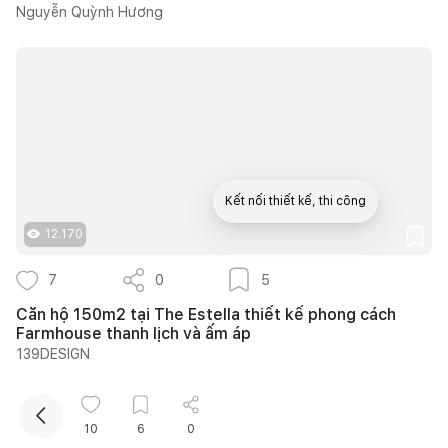
Nguyễn Quỳnh Hương
Kết nối thiết kế, thi công
12.170
Mua sắm hoàn thiện nhà
7
0
5
Căn hộ 150m2 tại The Estella thiết kế phong cách
Farmhouse thanh lịch và ấm áp
139DESIGN
10
6
0