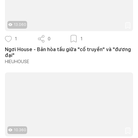
13.060
1
0
1
Ngơi House - Bản hòa tấu giữa "cổ truyền" và "đương
đại"
HIEUHOUSE
10.360