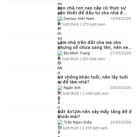
Keo chà ron cao cấp có thực sự
cần thiết để đầu tư cho nhà ở
dân dụng?
13/04/2026,
Demex Việt Nam
17
lượt thích |
270
lượt xem
Làm nhà trên đất cha mẹ cho
nhưng sổ chưa sang tên, nên xem
tuổi ai?
27/03/2026,
Bùi Minh Trang
21
lượt thích |
260
lượt xem
Vợ chồng khác tuổi, nên lấy tuổi
ai để làm nhà?
24/03/2026,
Ngân Anh
20
lượt thích |
2.346
lượt xem
Đất 4x12m nên xây mấy tầng để ở
thoải mái?
23/03/2026,
Trần Ngọc Diệp
18
lượt thích |
2.318
lượt xem