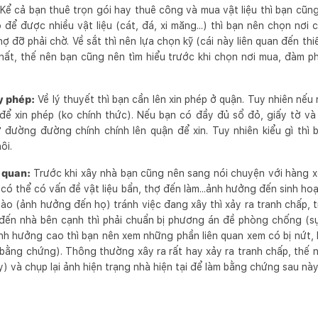
Kể cả bạn thuê trọn gói hay thuê công và mua vật liệu thì bạn cũn
o để được nhiều vật liệu (cát, đá, xi măng...) thì bạn nên chọn nơ
hợ đỡ phải chờ. Về sắt thì nên lựa chọn kỹ (cái này liên quan đến th
 nhất, thế nên bạn cũng nên tìm hiểu trước khi chọn nơi mua, đàm 
ấy phép:
Về lý thuyết thì bạn cần lên xin phép ở quận. Tuy nhiên nế
 để xin phép (ko chính thức). Nếu bạn có đầy đủ sổ đỏ, giấy tờ và
ứ đường đường chính chính lên quận để xin. Tuy nhiên kiểu gì th
ôi.
n quan:
Trước khi xây nhà bạn cũng nên sang nói chuyện với hàng 
ó thể có vấn đề vật liệu bẩn, thợ đến làm...ảnh hưởng đến sinh hoạ
ào (ảnh hưởng đến họ) tránh việc đang xây thì xảy ra tranh chấp, t
ến nhà bên cạnh thì phải chuẩn bị phương án đề phòng chống (sụt 
h hưởng cao thì bạn nên xem những phần liên quan xem có bị nứt, l
 bằng chứng). Thông thường xây ra rất hay xảy ra tranh chấp, thế 
y) và chụp lại ảnh hiện trạng nhà hiện tại để làm bằng chứng sau này