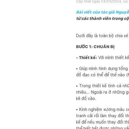
Cập nhật ngày
04/05/2024, lúc
Bài viết của tác giả Ngu
từ các thành viên trong c
Dưới đây là toàn bộ chia s
BƯỚC 1: CHUẨN BỊ
- Thiết kế:
Với mình thiết k
• Giúp mình hình dung tổng
đồ đạc có thể để thế nào (N
• Trong thiết kế tình cả nh
nhiêu.... Ngoài ra ở những
kê đồ vào.
• Kinh nghiệm xương máu củ
tranh cãi rồi làm thay đổi 
kế để nếu muốn thay đổi thì
thể biết hết được những vấn