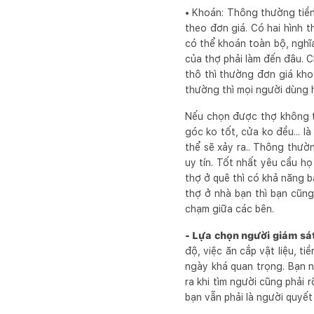
• Khoán: Thông thường tiền
theo đơn giá. Có hai hình 
có thể khoán toàn bộ, nghĩa
của thợ phải làm đến đâu. C
thô thì thường đơn giá khoả
thường thì mọi người dùng 
Nếu chọn được thợ không t
góc ko tốt, cửa ko đều... l
thể sẽ xảy ra.. Thông thườ
uy tín. Tốt nhất yêu cầu h
thợ ở quê thì có khả năng b
thợ ở nhà bạn thì bạn cũng
chạm giữa các bên.
- Lựa chọn người giám sát
độ, việc ăn cắp vật liệu, t
ngày khá quan trọng. Bạn n
ra khi tìm người cũng phải 
bạn vẫn phải là người quyết 