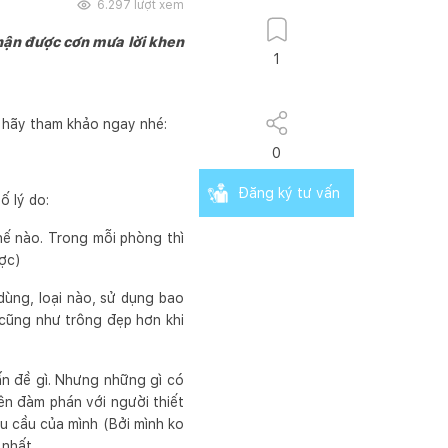
6.297
lượt xem
ận được cơn mưa lời khen
1
n hãy tham khảo ngay nhé:
0
Đăng ký tư vấn
ố lý do:
hế nào. Trong mỗi phòng thì
ược)
 dùng, loại nào, sử dụng bao
 cũng như trông đẹp hơn khi
ấn đề gì. Nhưng những gì có
nên đàm phán với người thiết
êu cầu của mình (Bởi mình ko
 nhất.