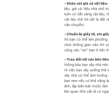
- Khảo sát giá cả vật liệu:
liệu, giá cả. Nếu nhà nhỏ k
luôn có sẵn sàng vật liệu, t
vật liệu thô thì sắt là đắt
vận chuyển).
- Chuẩn bị giấy tờ, xin gi
thì bạn có thể liên phường
chút không gian nào thì c
cũng vào “xin” bạn ít tiền th
- Trao đổi với các bên liê
thông báo bạn xây nhà nên c
rõ việc bạn xây xướng thế n
xây nhà có thể ảnh hưởng đ
bạn xem nếu có khả năng ản
ảnh, lập biên bản trước làm
liên quan (Khi cần là có nga