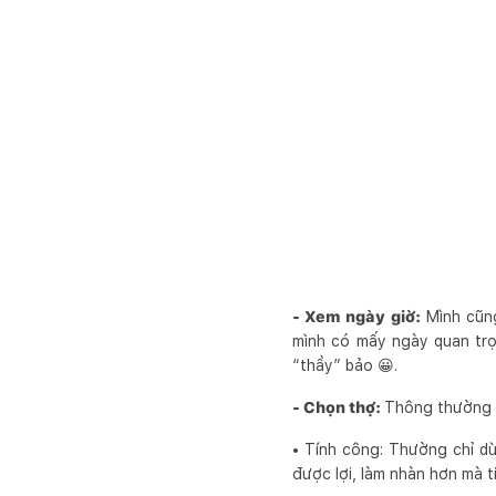
- Xem ngày giờ:
Mình cũng
mình có mấy ngày quan trọ
“thầy” bảo 😀.
- Chọn thợ:
Thông thường c
• Tính công: Thường chỉ d
được lợi, làm nhàn hơn mà 