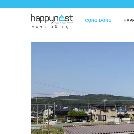
CỘNG ĐỒNG
HAP
M
Ạ
N
G
X
Ã
H
Ộ
I