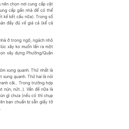
g nên chọn nơi cung cấp vật
i cung cấp gần nhà để có thể
iết kế kết cấu nữa). Trong số
phán đầy đủ về giá cả (kể cả
u nhà ở trong ngõ, ngách nhỏ
 lúc xây ko muốn lấn ra một
ì bọn xây dựng Phường/Quận
xóm xung quanh. Thứ nhất là
t xung quanh. Thứ hai là nói
ranh cãi... Trong trường hợp
nún, nứt...). Vấn đề nữa là
ún gì chưa (nếu có thì chụp
nên bạn chuẩn bị sẵn giấy tờ
.