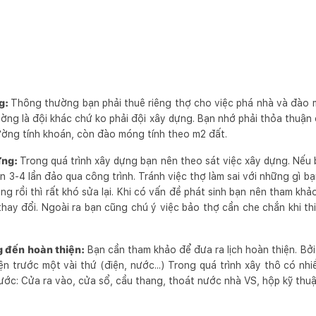
g:
Thông thường bạn phải thuê riêng thợ cho việc phá nhà và đào 
ờng là đội khác chứ ko phải đội xây dựng. Bạn nhớ phải thỏa thuận c
ờng tính khoán, còn đào móng tính theo m2 đất.
ựng:
Trong quá trình xây dựng bạn nên theo sát việc xây dựng. Nếu 
ần 3-4 lần đảo qua công trình. Tránh việc thợ làm sai với những gì b
ng rồi thì rất khó sửa lại. Khi có vấn đề phát sinh bạn nên tham kh
thay đổi. Ngoài ra bạn cũng chú ý việc bảo thợ cần che chắn khi t
 đến hoàn thiện:
Bạn cần tham khảo để đưa ra lịch hoàn thiện. Bởi
n trước một vài thứ (điện, nước...) Trong quá trình xây thô có nhi
rước: Cửa ra vào, cửa sổ, cầu thang, thoát nước nhà VS, hộp kỹ thu