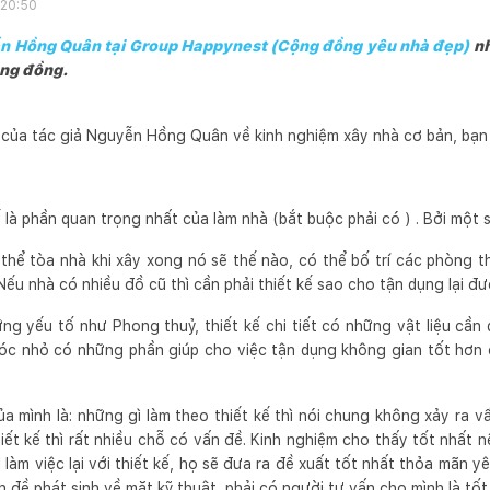
 20:50
yễn Hồng Quân tại Group Happynest (Cộng đồng yêu nhà đẹp)
nh
ộng đồng.
ẻ của tác giả Nguyễn Hồng Quân về kinh nghiệm xây nhà cơ bản, bạ
ế là phần quan trọng nhất của làm nhà (bắt buộc phải có ) . Bởi một s
 thể tòa nhà khi xây xong nó sẽ thế nào, có thể bố trí các phòng t
ếu nhà có nhiều đồ cũ thì cần phải thiết kế sao cho tận dụng lại đ
ững yếu tố như Phong thuỷ, thiết kế chi tiết có những vật liệu cần
 góc nhỏ có những phần giúp cho việc tận dụng không gian tốt hơn
a mình là: những gì làm theo thiết kế thì nói chung không xảy ra v
thiết kế thì rất nhiều chỗ có vấn đề. Kinh nghiệm cho thấy tốt nhất 
 làm việc lại với thiết kế, họ sẽ đưa ra đề xuất tốt nhất thỏa mãn y
 đề phát sinh về mặt kỹ thuật, phải có người tư vấn cho mình là tốt