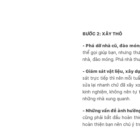
BƯỚC 2: XÂY THÔ
- Phá dỡ nhà cũ, đào món
thể gọi giúp bạn, nhưng thư
nhà, đào móng. Phá nhà thư
- Giám sát vật liệu, xây d
sát trực tiếp thì nên mỗi tu
sửa lại nhanh chứ đã xây xo
kinh nghiệm, không nên tự 
những nhà xung quanh.
- Những vấn đề ảnh hưởng
cũng phải bắt đầu hoàn thiệ
hoàn thiện bạn nên chú ý t