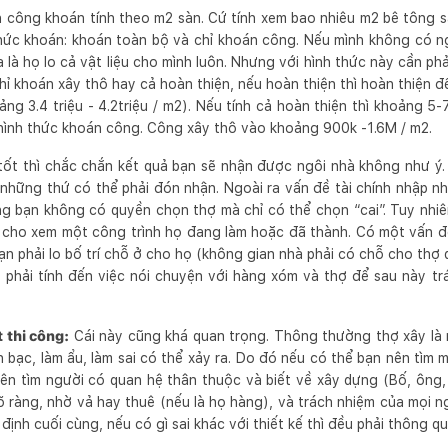
 công khoán tính theo m2 sàn. Cứ tính xem bao nhiêu m2 bê tông sà
thức khoán: khoán toàn bộ và chỉ khoán công. Nếu mình không có n
 là họ lo cả vật liệu cho mình luôn. Nhưng với hình thức này cần phả
hỉ khoán xây thô hay cả hoàn thiện, nếu hoàn thiện thì hoàn thiện đ
ng 3.4 triệu - 4.2triệu / m2). Nếu tính cả hoàn thiện thì khoảng 5-
hình thức khoán công. Công xây thô vào khoảng 900k -1.6M / m2.
ốt thì chắc chắn kết quả bạn sẽ nhận được ngôi nhà không như ý
à những thứ có thể phải đón nhận. Ngoài ra vấn đề tài chính nhập n
ng bạn không có quyền chọn thợ mà chỉ có thể chọn “cai”. Tuy nhi
ọ cho xem một công trình họ đang làm hoặc đã thành. Có một vấn 
ạn phải lo bố trí chỗ ở cho họ (không gian nhà phải có chỗ cho thợ
 phải tính đến việc nói chuyện với hàng xóm và thợ để sau này t
 thi công:
Cái này cũng khá quan trọng. Thông thường thợ xây là 
iền bạc, làm ẩu, làm sai có thể xảy ra. Do đó nếu có thể bạn nên tìm
ên tìm người có quan hệ thân thuộc và biết về xây dựng (Bố, ông, c
rõ ràng, nhờ vả hay thuê (nếu là họ hàng), và trách nhiệm của mọi n
định cuối cùng, nếu có gì sai khác với thiết kế thì đều phải thông qua