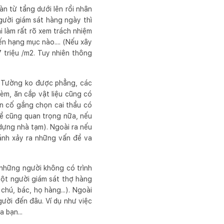
n từ tầng dưới lên rồi nhân
gười giám sát hàng ngày thì
i làm rất rõ xem trách nhiệm
ến hạng mục nào.... (Nếu xây
7 triệu /m2. Tuy nhiên thông
. Tường ko được phẳng, các
hèm, ăn cắp vật liệu cũng có
ên cố gắng chọn cai thầu có
đề cũng quan trọng nữa, nếu
 dựng nhà tạm). Ngoài ra nếu
ránh xảy ra những vấn đề va
những người không có trình
 một người giám sát thợ hàng
hú, bác, họ hàng...). Ngoài
gười đến đâu. Ví dụ như việc
 bạn...