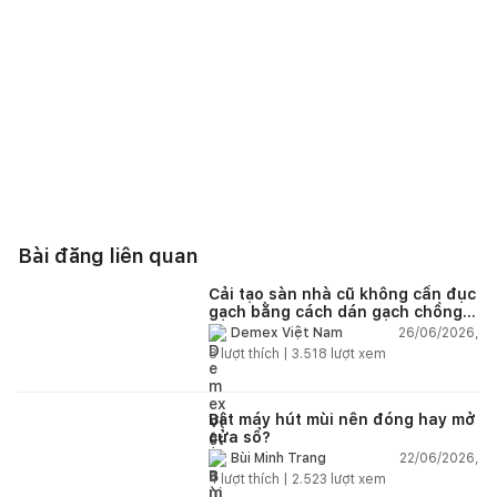
Bài đăng liên quan
Cải tạo sàn nhà cũ không cần đục
gạch bằng cách dán gạch chồng
gạch có được không?
26/06/2026,
Demex Việt Nam
8
lượt thích |
3.518
lượt xem
Bật máy hút mùi nên đóng hay mở
cửa sổ?
22/06/2026,
Bùi Minh Trang
4
lượt thích |
2.523
lượt xem