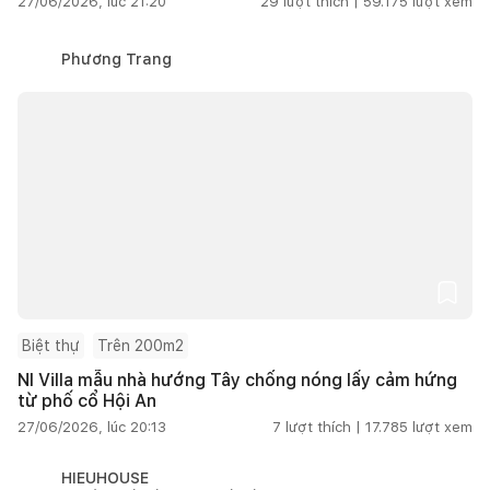
27/06/2026, lúc 21:20
29
lượt thích |
59.175
lượt xem
Phương Trang
Biệt thự
Trên 200m2
NI Villa mẫu nhà hướng Tây chống nóng lấy cảm hứng
từ phố cổ Hội An
27/06/2026, lúc 20:13
7
lượt thích |
17.785
lượt xem
HIEUHOUSE