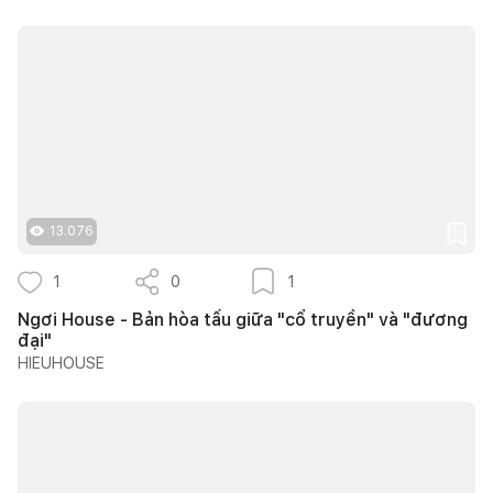
13.076
1
0
1
Ngơi House - Bản hòa tấu giữa "cổ truyền" và "đương
đại"
HIEUHOUSE