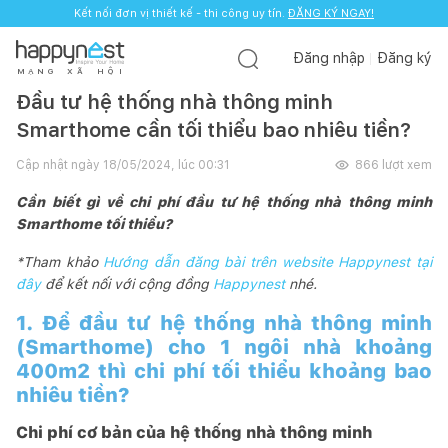
Kết nối đơn vị thiết kế - thi công uy tín.
ĐĂNG KÝ NGAY!
Đăng nhập
Đăng ký
M
Ạ
N
G
X
Ã
H
Ộ
I
Đầu tư hệ thống nhà thông minh
Smarthome cần tối thiểu bao nhiêu tiền?
Cập nhật ngày
18/05/2024, lúc 00:31
866
lượt xem
Cần biết gì về chi phí đầu tư hệ thống nhà thông minh
Smarthome tối thiểu?
*Tham khảo
Hướng dẫn đăng bài trên website Happynest tại
đây
để kết nối với cộng đồng
Happynest
nhé.
1. Để đầu tư hệ thống nhà thông minh
(Smarthome) cho 1 ngôi nhà khoảng
400m2 thì chi phí tối thiểu khoảng bao
nhiêu tiền?
Chi phí cơ bản của hệ thống nhà thông minh