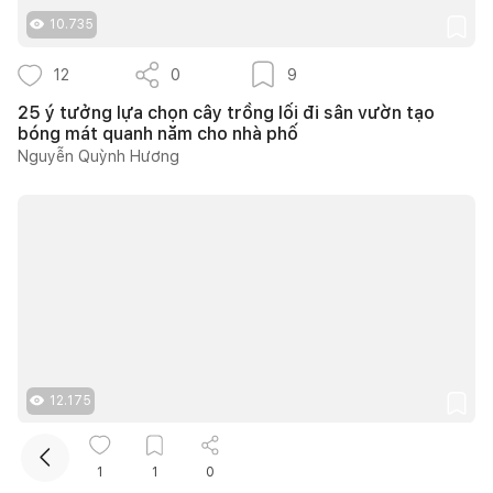
10.735
12
0
9
25 ý tưởng lựa chọn cây trồng lối đi sân vườn tạo
bóng mát quanh năm cho nhà phố
Nguyễn Quỳnh Hương
Kết nối thiết kế, thi công
Mua sắm hoàn thiện nhà
12.175
7
0
5
1
1
0
Căn hộ 150m2 tại The Estella thiết kế phong cách