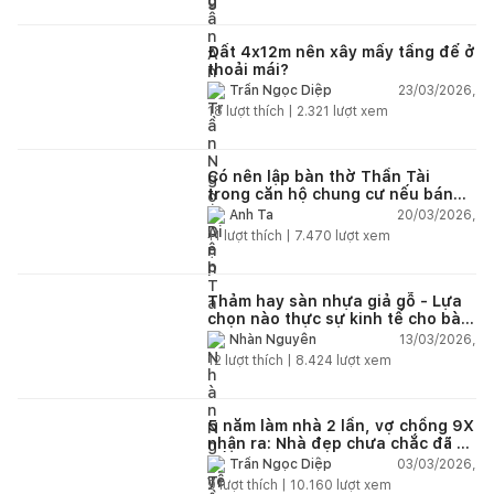
Đất 4x12m nên xây mấy tầng để ở
thoải mái?
23/03/2026,
Trần Ngọc Diệp
18
lượt thích |
2.321
lượt xem
Có nên lập bàn thờ Thần Tài
trong căn hộ chung cư nếu bán
hàng online?
20/03/2026,
Anh Ta
11
lượt thích |
7.470
lượt xem
Thảm hay sàn nhựa giả gỗ - Lựa
chọn nào thực sự kinh tế cho bài
toán lâu dài?
13/03/2026,
Nhàn Nguyễn
12
lượt thích |
8.424
lượt xem
5 năm làm nhà 2 lần, vợ chồng 9X
nhận ra: Nhà đẹp chưa chắc đã dễ
sống!
03/03/2026,
Trần Ngọc Diệp
9
lượt thích |
10.160
lượt xem