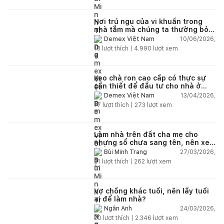
Nơi trú ngụ của vi khuẩn trong
nhà tắm mà chúng ta thường bỏ
qua
10/06/2026,
Demex Việt Nam
13
lượt thích |
4.990
lượt xem
Keo chà ron cao cấp có thực sự
cần thiết để đầu tư cho nhà ở
dân dụng?
13/04/2026,
Demex Việt Nam
17
lượt thích |
273
lượt xem
Làm nhà trên đất cha mẹ cho
nhưng sổ chưa sang tên, nên xem
tuổi ai?
27/03/2026,
Bùi Minh Trang
21
lượt thích |
262
lượt xem
Vợ chồng khác tuổi, nên lấy tuổi
ai để làm nhà?
24/03/2026,
Ngân Anh
20
lượt thích |
2.346
lượt xem