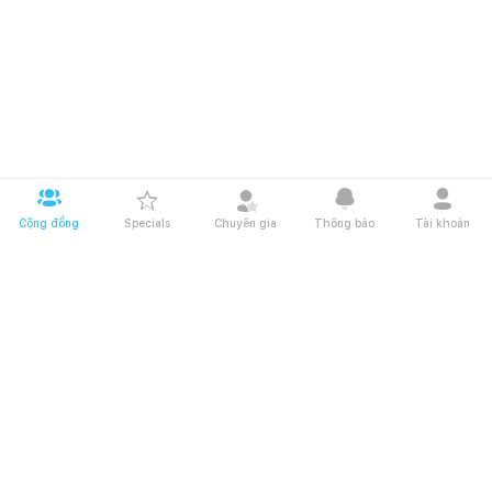
Cộng đồng
Specials
Chuyên gia
Thông báo
Tài khoản
Tải app Happynest tại
Giới thiệu Happynest
Điều khoản và chính sách