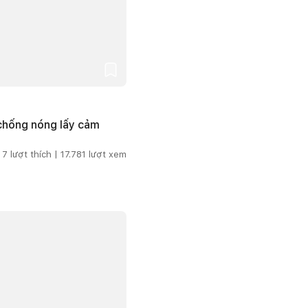
 chống nóng lấy cảm
7
lượt thích |
17.781
lượt xem