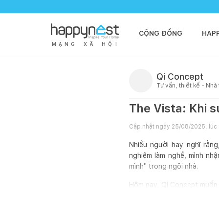
CỘNG ĐỒNG
HAP
M
Ạ
N
G
X
Ã
H
Ộ
I
Qi Concept
Tư vấn, thiết kế - Nhà
The Vista: Khi 
Cập nhật ngày
25/08/2025, lúc
Nhiều người hay nghĩ rằng
nghiệm làm nghề, mình nhậ
mình" trong ngôi nhà.
Hôm nay, Qi Concept muốn c
cố gắng tạo ra một không gi
Bài toán không g