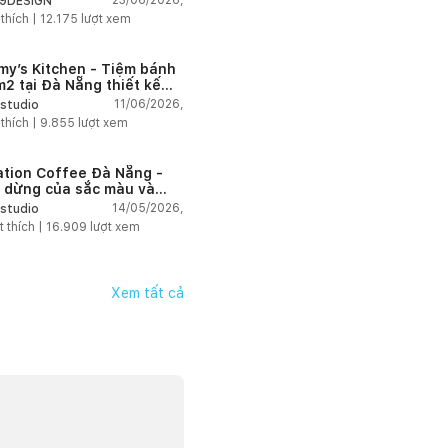
23/06/2026,
9DESIGN
 thích |
12.175
lượt xem
my’s Kitchen - Tiệm bánh
2 tại Đà Nẵng thiết kế
g cách công nghiệp hiện
11/06/2026,
studio
ngập tràn ánh sáng tự
 thích |
9.855
lượt xem
n
ation Coffee Đà Nẵng -
 dừng của sắc màu và
hứng
14/05/2026,
studio
t thích |
16.909
lượt xem
Xem tất cả