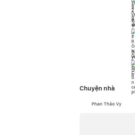
5
C
t
t
8
C
v
g
á
1
Chuyện nhà
Phan Thảo Vy