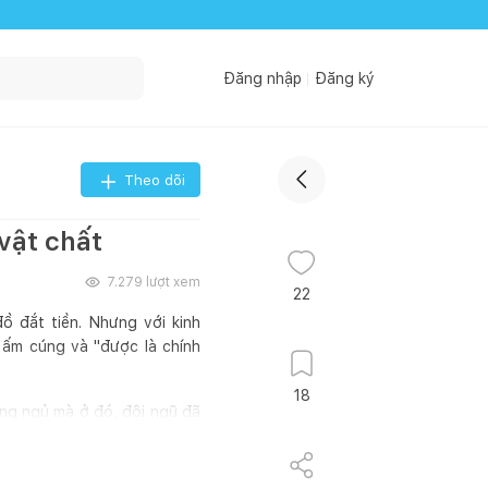
Đăng nhập
Đăng ký
Theo dõi
 vật chất
7.279
lượt xem
22
ồ đắt tiền. Nhưng với kinh
 ấm cúng và "được là chính
18
òng ngủ mà ở đó, đội ngũ đã
êng.