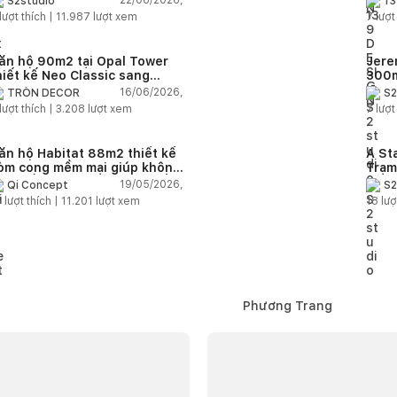
22/06/2026,
S2studio
13
áp
lượt thích |
11.987
lượt xem
7
lượt
ăn hộ 90m2 tại Opal Tower
Jere
hiết kế Neo Classic sang
300m
rọng cho gia đình trẻ
phon
16/06/2026,
TRÒN DECOR
S2
đại 
lượt thích |
3.208
lượt xem
7
lượt
nhiê
ăn hộ Habitat 88m2 thiết kế
A St
òm cong mềm mại giúp không
Trạm
ian sống hiện đại trở nên ấm
cảm 
19/05/2026,
Qi Concept
S2
p hơn
5
lượt thích |
11.201
lượt xem
18
lượ
Phương Trang