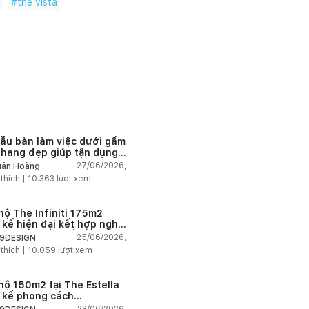
#
the vista
 một không gian thư giãn, dễ
hút sắc màu ấm nóng vừa đủ
một không gian mang lại cảm
nguồn cảm hứng hữu ích cho
ẫu bàn làm việc dưới gầm
thang đẹp giúp tận dụng
 tích tưởng chừng bị bỏ
27/06/2026,
ân Hoàng
n
 thích |
10.363
lượt xem
hộ The Infiniti 175m2
t kế hiện đại kết hợp nghệ
t Modern Art đầy cảm xúc
25/06/2026,
9DESIGN
 thích |
10.059
lượt xem
hộ 150m2 tại The Estella
t kế phong cách
house thanh lịch và ấm