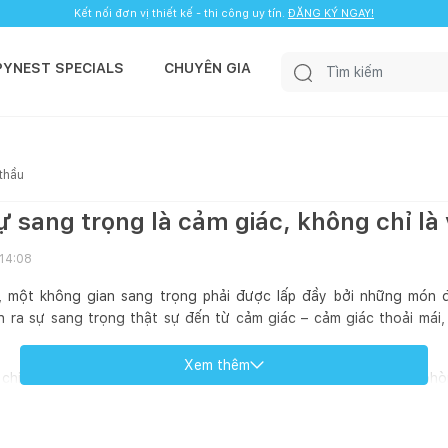
Kết nối đơn vị thiết kế - thi công uy tín.
ĐĂNG KÝ NGAY!
PYNEST SPECIALS
CHUYÊN GIA
 thầu
sự sang trọng là cảm giác, không chỉ là
 14:08
, một không gian sang trọng phải được lấp đầy bởi những món đ
n ra sự sang trọng thật sự đến từ cảm giác – cảm giác thoải mái,
Xem thêm
hia sẻ câu chuyện thiết kế của dự án The Vista, một căn hộ 2 ph
an sống vừa tinh tế, vừa ấm áp, nơi mỗi vật liệu đều có tiếng nói ri
ian: Làm sao để "sang" mà không "lạnh"?