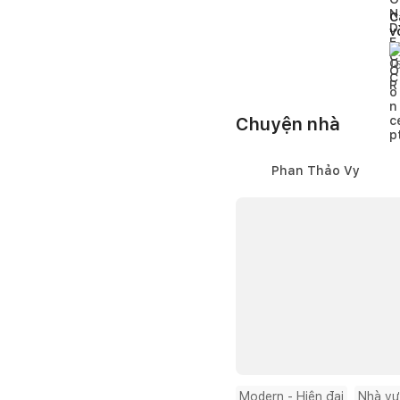
C
v
g
á
1
Chuyện nhà
Phan Thảo Vy
Modern - Hiện đại
Nhà v