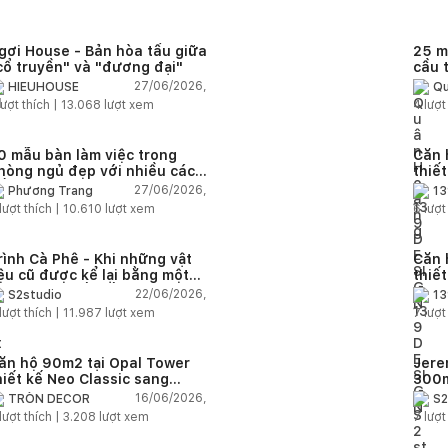
gơi House - Bản hòa tấu giữa
25 m
cổ truyền" và "đương đại"
cầu 
diện
27/06/2026,
HIEUHOUSE
Qu
quê
ượt thích |
13.068
lượt xem
4
lượt
0 mẫu bàn làm việc trong
Căn 
hòng ngủ đẹp với nhiều cách
thiế
ố trí thông minh cho mọi diện
thuậ
27/06/2026,
Phương Trang
13
ích
lượt thích |
10.610
lượt xem
6
lượt
rình Cà Phê - Khi những vật
Căn 
iệu cũ được kể lại bằng một
thiế
gôn ngữ thiết kế mới
Farm
22/06/2026,
S2studio
13
áp
lượt thích |
11.987
lượt xem
7
lượt
ăn hộ 90m2 tại Opal Tower
Jere
hiết kế Neo Classic sang
300m
rọng cho gia đình trẻ
phon
16/06/2026,
TRÒN DECOR
S2
đại 
lượt thích |
3.208
lượt xem
7
lượt
nhiê