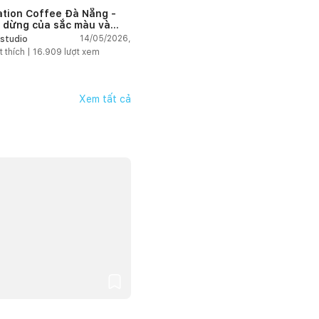
ation Coffee Đà Nẵng -
 dừng của sắc màu và
hứng
14/05/2026,
studio
t thích |
16.909
lượt xem
Xem tất cả