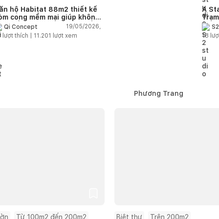
ăn hộ Habitat 88m2 thiết kế
A St
òm cong mềm mại giúp không
Trạm
ian sống hiện đại trở nên ấm
cảm 
19/05/2026,
Qi Concept
S2
p hơn
5
lượt thích |
11.201
lượt xem
18
lượ
Phương Trang
ườn
Từ 100m2 đến 200m2
Biệt thự
Trên 200m2