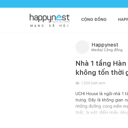
CỘNG ĐỒNG
HAP
M
Ạ
N
G
X
Ã
H
Ộ
I
Happynest
Media/ Cộng đồng
Nhà 1 tầng Hàn 
không tốn thời 
1.520
lượt xem
UCHI House là ngôi nhà 1 
trưng. Đây là không gian n
những đường cong mềm mại t
thất, là một điểm nhấn riên
giản giúp du khách thư giã