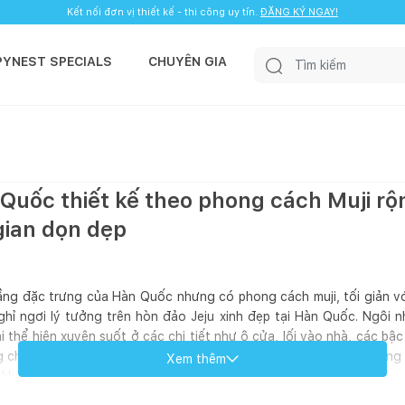
Kết nối đơn vị thiết kế - thi công uy tín.
ĐĂNG KÝ NGAY!
PYNEST SPECIALS
CHUYÊN GIA
Quốc thiết kế theo phong cách Muji rộn
gian dọn dẹp
tầng đặc trưng của Hàn Quốc nhưng có phong cách muji, tối giản 
ghỉ ngơi lý tưởng trên hòn đảo Jeju xinh đẹp tại Hàn Quốc. Ngôi 
hể hiện xuyên suốt ở các chi tiết như ô cửa, lối vào nhà, các bậc 
g chỉ có tại UCHI House. Phía sau nhà là hồ bơi nhỏ, phục vụ những
Xem thêm
n khi ghé thăm UCHI House.