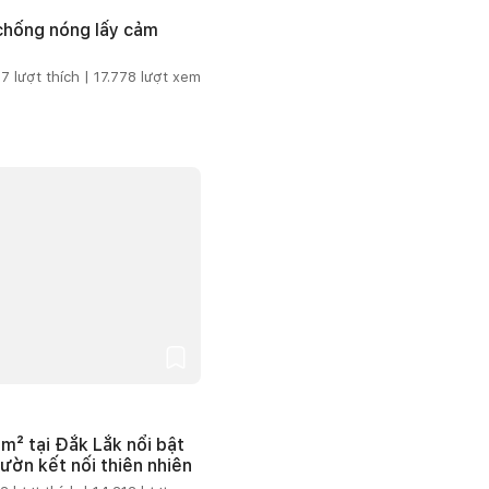
 chống nóng lấy cảm
7
lượt thích |
17.778
lượt xem
m² tại Đắk Lắk nổi bật
vườn kết nối thiên nhiên