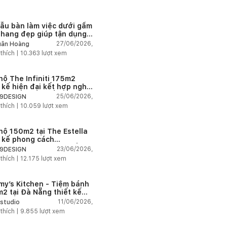
ẫu bàn làm việc dưới gầm
thang đẹp giúp tận dụng
 tích tưởng chừng bị bỏ
27/06/2026,
ân Hoàng
n
 thích |
10.363
lượt xem
hộ The Infiniti 175m2
t kế hiện đại kết hợp nghệ
t Modern Art đầy cảm xúc
25/06/2026,
9DESIGN
 thích |
10.059
lượt xem
hộ 150m2 tại The Estella
t kế phong cách
house thanh lịch và ấm
23/06/2026,
9DESIGN
 thích |
12.175
lượt xem
my’s Kitchen - Tiệm bánh
2 tại Đà Nẵng thiết kế
g cách công nghiệp hiện
11/06/2026,
studio
ngập tràn ánh sáng tự
 thích |
9.855
lượt xem
n