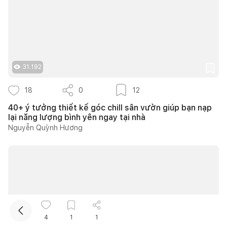
31.192
18
0
12
Kết nối thiết kế, thi công
40+ ý tưởng thiết kế góc chill sân vườn giúp bạn nạp
lại năng lượng bình yên ngay tại nhà
Nguyễn Quỳnh Hương
Mua sắm hoàn thiện nhà
4
1
1