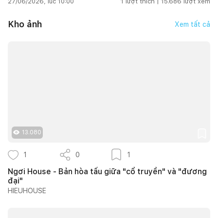
27/06/2026, lúc 10:00
1
lượt thích |
15.686
lượt xem
Kho ảnh
Xem tất cả
13.080
1
0
1
Ngơi House - Bản hòa tấu giữa "cổ truyền" và "đương
đại"
HIEUHOUSE