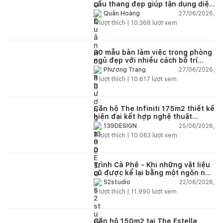
cầu thang đẹp giúp tận dụng diện
tích tưởng chừng bị bỏ quên
27/06/2026,
Quân Hoàng
4
lượt thích |
10.368
lượt xem
30 mẫu bàn làm việc trong phòng
ngủ đẹp với nhiều cách bố trí
thông minh cho mọi diện tích
27/06/2026,
Phương Trang
4
lượt thích |
10.617
lượt xem
Căn hộ The Infiniti 175m2 thiết kế
hiện đại kết hợp nghệ thuật
Modern Art đầy cảm xúc
25/06/2026,
139DESIGN
6
lượt thích |
10.063
lượt xem
Trình Cà Phê - Khi những vật liệu
cũ được kể lại bằng một ngôn ngữ
thiết kế mới
22/06/2026,
S2studio
5
lượt thích |
11.990
lượt xem
Căn hộ 150m2 tại The Estella