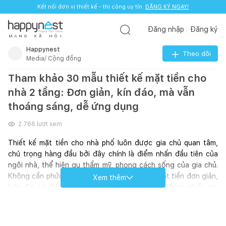
Kết nối đơn vị thiết kế - thi công uy tín.
ĐĂNG KÝ NGAY!
Đăng nhập
Đăng ký
M
Ạ
N
G
X
Ã
H
Ộ
I
Happynest
Theo dõi
Media/ Cộng đồng
Tham khảo 30 mẫu thiết kế mặt tiền cho
nhà 2 tầng: Đơn giản, kín đáo, mà vẫn
thoáng sáng, dễ ứng dụng
2.766
lượt xem
Thiết kế mặt tiền cho nhà phố luôn được gia chủ quan tâm, 
chú trọng hàng đầu bởi đây chính là điểm nhấn đầu tiên của 
ngôi nhà, thể hiện gu thẩm mỹ, phong cách sống của gia chủ. 
Không cần phức tạp, cầu kỳ, những thiết kế mặt tiền đơn giản, 
Xem thêm
hiện đại có điểm nhấn lại là xu hướng thiết kế được nhiều gia 
chủ lựa chọn. Lược bớt chi tiết trang trí, tăng tính thiết thực 
như chắn nắng gắt, tránh nóng mà vẫn đảm bảo thẩm mỹ cho 
ngôi nhà.