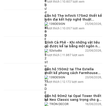
4
lượt thích |
10.607
lượt xem
nhà vườn đều đẹp và thoáng
12 ý tưởng hàng rào thú vị cho những ai yêu thích không
Căn hộ The Infiniti 175m2 thiết kế
gian mở nhưng vẫn muốn riêng tư
hiện đại kết hợp nghệ thuật
Modern Art đầy cảm xúc
25/06/2026,
139DESIGN
Nhà phố thiết kế hàng rào độc lạ, có thể thay đổi 12 kiểu
6
lượt thích |
10.057
lượt xem
cho sân trước vừa đẹp vừa tiện dụng
House W - Ngôi nhà sàn kính ở Trung Quốc
Trình Cà Phê - Khi những vật liệu
cũ được kể lại bằng một ngôn ngữ
Ngôi nhà đẹp dịu dàng giữa phố là tổ ấm đong đầy tình
thiết kế mới
22/06/2026,
S2studio
cảm của 2 anh em
5
lượt thích |
11.987
lượt xem
Căn hộ 150m2 tại The Estella
thiết kế phong cách Farmhouse
thanh lịch và ấm áp
23/06/2026,
139DESIGN
7
lượt thích |
12.172
lượt xem
Căn hộ 90m2 tại Opal Tower thiết
kế Neo Classic sang trọng cho gia
đình trẻ
16/06/2026,
TRÒN DECOR