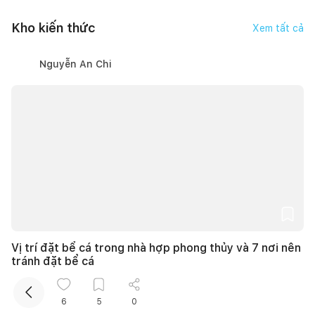
Kho kiến thức
Xem tất cả
Nguyễn An Chi
Kết nối thiết kế, thi công
Mua sắm hoàn thiện nhà
Vị trí đặt bể cá trong nhà hợp phong thủy và 7 nơi nên
tránh đặt bể cá
27/06/2026, lúc 20:07
7
lượt thích |
61.554
lượt xem
6
5
0
Thanh Hoa