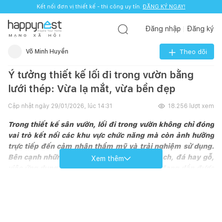
Kết nối đơn vị thiết kế - thi công uy tín.
ĐĂNG KÝ NGAY!
Đăng nhập
Đăng ký
M
Ạ
N
G
X
Ã
H
Ộ
I
Võ Minh Huyền
Theo dõi
Ý tưởng thiết kế lối đi trong vườn bằng
lưới thép: Vừa lạ mắt, vừa bền đẹp
Cập nhật ngày
29/01/2026, lúc 14:31
18.256
lượt xem
Trong thiết kế sân vườn, lối đi trong vườn không chỉ đóng
vai trò kết nối các khu vực chức năng mà còn ảnh hưởng
trực tiếp đến cảm nhận thẩm mỹ và trải nghiệm sử dụng.
Bên cạnh những vật liệu quen thuộc như gạch, đá hay gỗ,
Xem thêm
việc ứng dụng lưới thép cho lối đi sân vườn đang dần được
nhiều gia chủ quan tâm nhờ tính mới mẻ, bền bỉ và tiết
kiệm chi phí.
Lối đi trong vườn bằng lưới thép: Bền
vững, thoáng và linh hoạt