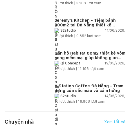
8
lượt thích |
3.208
lượt xem
Jeremy’s Kitchen - Tiệm bánh
300m2 tại Đà Nẵng thiết kế
phong cách công nghiệp hiện đại
11/06/2026,
S2studio
ngập tràn ánh sáng tự nhiên
7
lượt thích |
9.852
lượt xem
Căn hộ Habitat 88m2 thiết kế vòm
cong mềm mại giúp không gian
sống hiện đại trở nên ấm áp hơn
19/05/2026,
Qi Concept
15
lượt thích |
11.196
lượt xem
A Station Coffee Đà Nẵng - Trạm
dừng của sắc màu và cảm hứng
14/05/2026,
S2studio
18
lượt thích |
16.908
lượt xem
Chuyện nhà
Xem tất cả