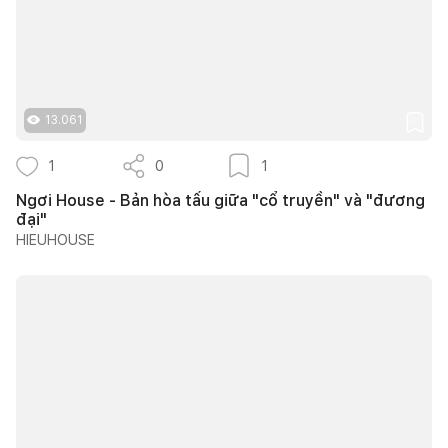
13.061
1
0
1
Ngơi House - Bản hòa tấu giữa "cổ truyền" và "đương
đại"
HIEUHOUSE