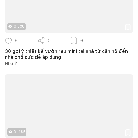
8.508
9
0
6
30 gợi ý thiết kế vườn rau mini tại nhà từ căn hộ đến
nhà phố cực dễ áp dụng
Như Ý
31.185