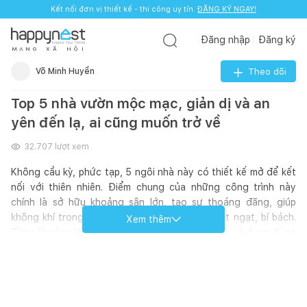
Kết nối đơn vị thiết kế - thi công uy tín.
ĐĂNG KÝ NGAY!
Đăng nhập
Đăng ký
M
Ạ
N
G
X
Ã
H
Ộ
I
Võ Minh Huyền
Theo dõi
Top 5 nhà vườn mộc mạc, giản dị và an
yên đến lạ, ai cũng muốn trở về
32.707
lượt xem
Không cầu kỳ, phức tạp, 5 ngôi nhà này có thiết kế mở để kết
nối với thiên nhiên. Điểm chung của những công trình này
chính là sở hữu khoảng sân lớn, tạo sự thoáng đãng, giúp
không khí trong nhà lưu thông tốt, không ngột ngạt, bí bách.
Xem thêm
Từng khoảng không gian trong nhà đều toát lên vẻ dung dị, an
yên mà không ai muốn xa rời.
*Tham khảo
Hướng dẫn đăng bài trên website Happynest tại
đây
để kết nối với cộng đồng
Happynest
nhé.