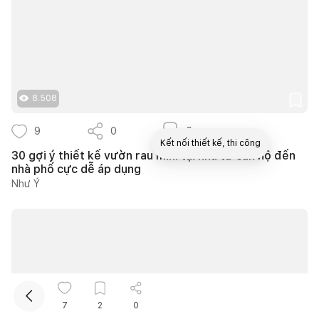
8.508
9
0
6
Kết nối thiết kế, thi công
30 gợi ý thiết kế vườn rau mini tại nhà từ căn hộ đến
nhà phố cực dễ áp dụng
Như Ý
Mua sắm hoàn thiện nhà
7
2
0