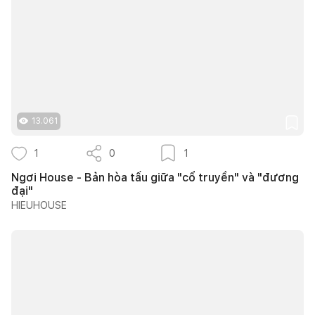
13.061
1
0
1
Ngơi House - Bản hòa tấu giữa "cổ truyền" và "đương
đại"
HIEUHOUSE