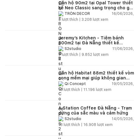
Căn hộ 90m2 tại Opal Tower thiết
kế Neo Classic sang trọng cho gia
đình trẻ
16/06/2026,
TRÒN DECOR
8
lượt thích |
3.208
lượt xem
Jeremy’s Kitchen - Tiệm bánh
300m2 tại Đà Nẵng thiết kế
phong cách công nghiệp hiện đại
11/06/2026,
S2studio
ngập tràn ánh sáng tự nhiên
7
lượt thích |
9.852
lượt xem
Căn hộ Habitat 88m2 thiết kế vòm
cong mềm mại giúp không gian
sống hiện đại trở nên ấm áp hơn
19/05/2026,
Qi Concept
15
lượt thích |
11.196
lượt xem
A Station Coffee Đà Nẵng - Trạm
dừng của sắc màu và cảm hứng
14/05/2026,
S2studio
18
lượt thích |
16.908
lượt xem