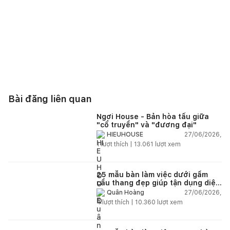
Bài đăng liên quan
Ngơi House - Bản hòa tấu giữa
"cổ truyền" và "đương đại"
27/06/2026,
HIEUHOUSE
1
lượt thích |
13.061
lượt xem
25 mẫu bàn làm việc dưới gầm
cầu thang đẹp giúp tận dụng diện
tích tưởng chừng bị bỏ quên
27/06/2026,
Quân Hoàng
4
lượt thích |
10.360
lượt xem