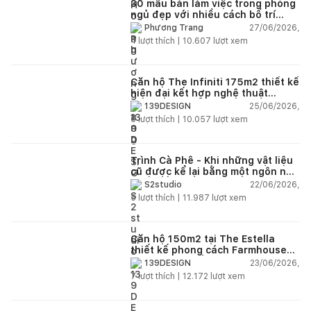
30 mẫu bàn làm việc trong phòng
ngủ đẹp với nhiều cách bố trí
thông minh cho mọi diện tích
27/06/2026,
Phương Trang
4
lượt thích |
10.607
lượt xem
Căn hộ The Infiniti 175m2 thiết kế
hiện đại kết hợp nghệ thuật
Modern Art đầy cảm xúc
25/06/2026,
139DESIGN
6
lượt thích |
10.057
lượt xem
Trình Cà Phê - Khi những vật liệu
cũ được kể lại bằng một ngôn ngữ
thiết kế mới
22/06/2026,
S2studio
5
lượt thích |
11.987
lượt xem
Căn hộ 150m2 tại The Estella
thiết kế phong cách Farmhouse
thanh lịch và ấm áp
23/06/2026,
139DESIGN
7
lượt thích |
12.172
lượt xem