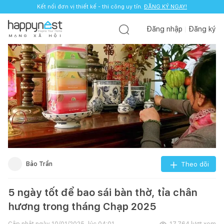
Kết nối đơn vị thiết kế - thi công uy tín.
ĐĂNG KÝ NGAY!
Đăng nhập
Đăng ký
M
Ạ
N
G
X
Ã
H
Ộ
I
Bảo Trần
Theo dõi
5 ngày tốt để bao sái bàn thờ, tỉa chân
hương trong tháng Chạp 2025
Cập nhật ngày
10/01/2025, lúc 04:01
17.764
lượt xem