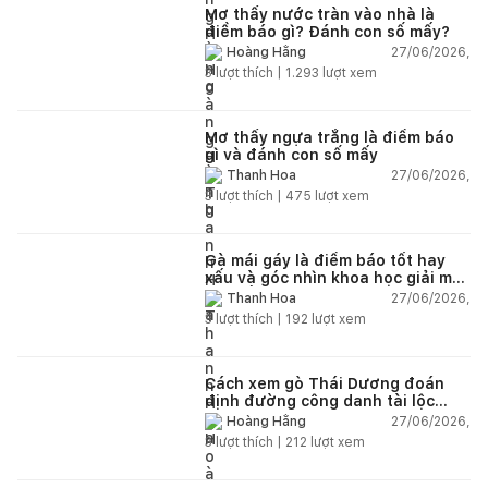
Mơ thấy nước tràn vào nhà là
điềm báo gì? Đánh con số mấy?
27/06/2026,
Hoàng Hằng
3
lượt thích |
1.293
lượt xem
Mơ thấy ngựa trắng là điềm báo
gì và đánh con số mấy
27/06/2026,
Thanh Hoa
3
lượt thích |
475
lượt xem
Gà mái gáy là điềm báo tốt hay
xấu và góc nhìn khoa học giải mã
chi tiết
27/06/2026,
Thanh Hoa
3
lượt thích |
192
lượt xem
Cách xem gò Thái Dương đoán
định đường công danh tài lộc
theo nhân tướng học
27/06/2026,
Hoàng Hằng
3
lượt thích |
212
lượt xem