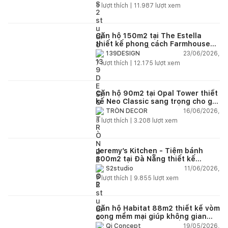
5
lượt thích |
11.987
lượt xem
Căn hộ 150m2 tại The Estella
thiết kế phong cách Farmhouse
thanh lịch và ấm áp
23/06/2026,
139DESIGN
7
lượt thích |
12.175
lượt xem
Căn hộ 90m2 tại Opal Tower thiết
kế Neo Classic sang trọng cho gia
đình trẻ
16/06/2026,
TRÒN DECOR
8
lượt thích |
3.208
lượt xem
Jeremy’s Kitchen - Tiệm bánh
300m2 tại Đà Nẵng thiết kế
phong cách công nghiệp hiện đại
11/06/2026,
S2studio
ngập tràn ánh sáng tự nhiên
7
lượt thích |
9.855
lượt xem
Căn hộ Habitat 88m2 thiết kế vòm
cong mềm mại giúp không gian
sống hiện đại trở nên ấm áp hơn
19/05/2026,
Qi Concept