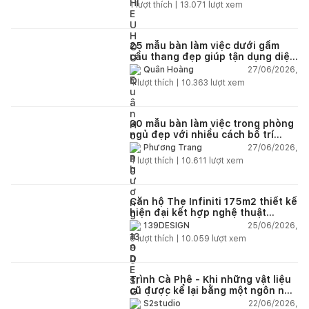
1
lượt thích |
13.071
lượt xem
25 mẫu bàn làm việc dưới gầm
cầu thang đẹp giúp tận dụng diện
tích tưởng chừng bị bỏ quên
27/06/2026,
Quân Hoàng
4
lượt thích |
10.363
lượt xem
30 mẫu bàn làm việc trong phòng
ngủ đẹp với nhiều cách bố trí
thông minh cho mọi diện tích
27/06/2026,
Phương Trang
4
lượt thích |
10.611
lượt xem
Căn hộ The Infiniti 175m2 thiết kế
hiện đại kết hợp nghệ thuật
Modern Art đầy cảm xúc
25/06/2026,
139DESIGN
6
lượt thích |
10.059
lượt xem
Trình Cà Phê - Khi những vật liệu
cũ được kể lại bằng một ngôn ngữ
thiết kế mới
22/06/2026,
S2studio