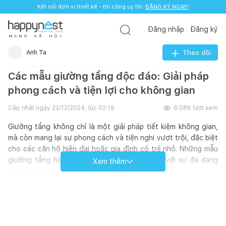
Kết nối đơn vị thiết kế - thi công uy tín.
ĐĂNG KÝ NGAY!
Đăng nhập
Đăng ký
M
Ạ
N
G
X
Ã
H
Ộ
I
Anh Ta
Theo dõi
Các mẫu giường tầng độc đáo: Giải pháp
phong cách và tiện lợi cho không gian
Cập nhật ngày
23/12/2024, lúc 02:19
6.086
lượt xem
Giường tầng không chỉ là một giải pháp tiết kiệm không gian,
mà còn mang lại sự phong cách và tiện nghi vượt trội, đặc biệt
cho các căn hộ hiện đại hoặc gia đình có trẻ nhỏ. Những mẫu
giường tầng hiện nay được cải tiến đáng kể với sự đa dạng
Xem thêm
trong phong cách và chức năng.
Từ những chiếc giường tầng kết hợp tủ quần áo và bàn học,
đến các thiết kế tối giản phù hợp với không gian Scandinavian
hay những mẫu giường mang phong cách công nghiệp mạnh
mẽ, tất cả đều đáp ứng cả về thẩm mỹ lẫn sự thực dụng. Điểm