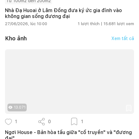
Từ 100m2 đến 200m2
Nhà Đạ Huoai ở Lâm Đồng đưa ký ức gia đình vào
không gian sống đương đại
27/06/2026, lúc 10:00
1
lượt thích |
15.681
lượt xem
Kho ảnh
Xem tất cả
13.071
1
0
1
Ngơi House - Bản hòa tấu giữa "cổ truyền" và "đương
đại"