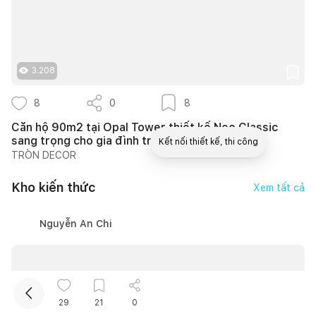
3.208
8
0
8
Căn hộ 90m2 tại Opal Tower thiết kế Neo Classic
sang trọng cho gia đình trẻ
Kết nối thiết kế, thi công
TRÒN DECOR
Mua sắm hoàn thiện nhà
Kho kiến thức
Xem tất cả
Nguyễn An Chi
29
21
0