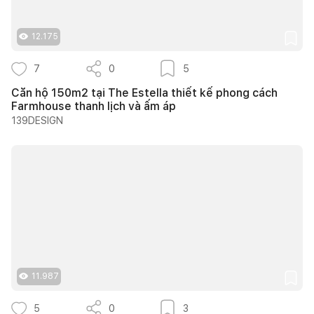
12.175
7
0
5
Căn hộ 150m2 tại The Estella thiết kế phong cách
Farmhouse thanh lịch và ấm áp
139DESIGN
11.987
5
0
3