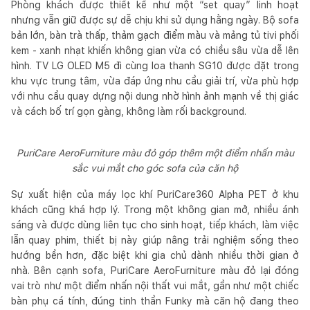
Phòng khách được thiết kế như một “set quay” linh hoạt
nhưng vẫn giữ được sự dễ chịu khi sử dụng hằng ngày. Bộ sofa
bản lớn, bàn trà thấp, thảm gạch điểm màu và mảng tủ tivi phối
kem - xanh nhạt khiến không gian vừa có chiều sâu vừa dễ lên
hình. TV LG OLED M5 đi cùng loa thanh SG10 được đặt trong
khu vực trung tâm, vừa đáp ứng nhu cầu giải trí, vừa phù hợp
với nhu cầu quay dựng nội dung nhờ hình ảnh mạnh về thị giác
và cách bố trí gọn gàng, không làm rối background.
PuriCare AeroFurniture màu đỏ góp thêm một điểm nhấn màu
sắc vui mắt cho góc sofa của căn hộ
Sự xuất hiện của máy lọc khí PuriCare360 Alpha PET ở khu
khách cũng khá hợp lý. Trong một không gian mở, nhiều ánh
sáng và được dùng liên tục cho sinh hoạt, tiếp khách, làm việc
lẫn quay phim, thiết bị này giúp nâng trải nghiệm sống theo
hướng bền hơn, đặc biệt khi gia chủ dành nhiều thời gian ở
nhà. Bên cạnh sofa, PuriCare AeroFurniture màu đỏ lại đóng
vai trò như một điểm nhấn nội thất vui mắt, gần như một chiếc
bàn phụ cá tính, đúng tinh thần Funky mà căn hộ đang theo