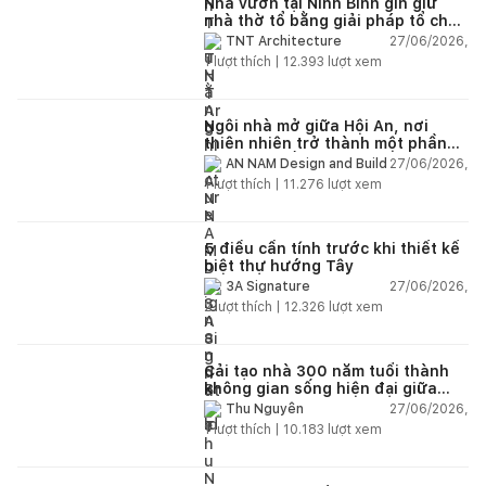
Nhà vườn tại Ninh Bình gìn giữ
nhà thờ tổ bằng giải pháp tổ chức
lại không gian
27/06/2026,
TNT Architecture
1
lượt thích |
12.393
lượt xem
Ngôi nhà mở giữa Hội An, nơi
thiên nhiên trở thành một phần
của cuộc sống
27/06/2026,
AN NAM Design and Build
1
lượt thích |
11.276
lượt xem
5 điều cần tính trước khi thiết kế
biệt thự hướng Tây
27/06/2026,
3A Signature
2
lượt thích |
12.326
lượt xem
Cải tạo nhà 300 năm tuổi thành
không gian sống hiện đại giữa
thiên nhiên
27/06/2026,
Thu Nguyễn
1
lượt thích |
10.183
lượt xem