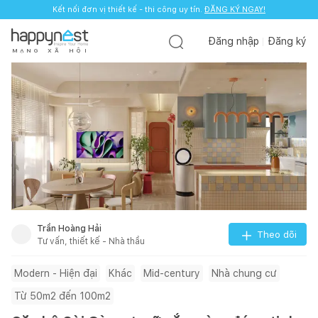
Kết nối đơn vị thiết kế - thi công uy tín.
ĐĂNG KÝ NGAY!
Đăng nhập
Đăng ký
M
Ạ
N
G
X
Ã
H
Ộ
I
Trần Hoàng Hải
Theo dõi
Tư vấn, thiết kế - Nhà thầu
Modern - Hiện đại
Khác
Mid-century
Nhà chung cư
Từ 50m2 đến 100m2