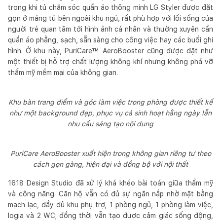
trong khi tủ chăm sóc quần áo thông minh LG Styler được đặt
gọn ở mảng tủ bên ngoài khu ngủ, rất phù hợp với lối sống của
người trẻ quan tâm tới hình ảnh cá nhân và thường xuyên cần
quần áo phẳng, sạch, sẵn sàng cho công việc hay các buổi ghi
hình. Ở khu này, PuriCare™ AeroBooster cũng được đặt như
một thiết bị hỗ trợ chất lượng không khí nhưng không phá vỡ
thẩm mỹ mềm mại của không gian.
Khu bàn trang điểm và góc làm việc trong phòng được thiết kế
như một background đẹp, phục vụ cả sinh hoạt hằng ngày lẫn
nhu cầu sáng tạo nội dung
PuriCare AeroBooster xuất hiện trong không gian riêng tư theo
cách gọn gàng, hiện đại và đồng bộ với nội thất
1618 Design Studio đã xử lý khá khéo bài toán giữa thẩm mỹ
và công năng. Căn hộ vẫn có đủ sự ngăn nắp nhờ mặt bằng
mạch lạc, đầy đủ khu phụ trợ, 1 phòng ngủ, 1 phòng làm việc,
logia và 2 WC; đồng thời vẫn tạo được cảm giác sống động,