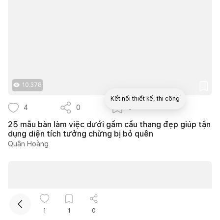
10.378
Kết nối thiết kế, thi công
4
0
3
25 mẫu bàn làm việc dưới gầm cầu thang đẹp giúp tận
Mua sắm hoàn thiện nhà
dụng diện tích tưởng chừng bị bỏ quên
Quân Hoàng
1
1
0