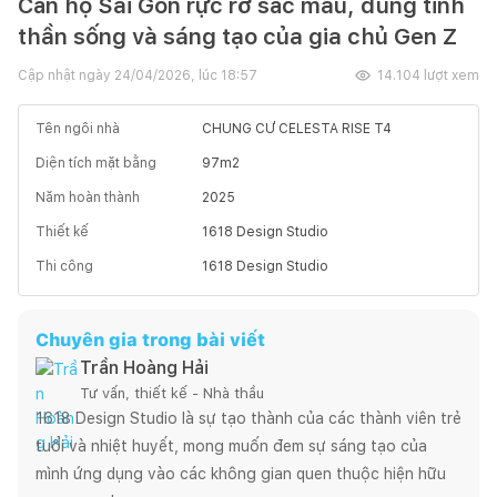
Căn hộ Sài Gòn rực rỡ sắc màu, đúng tinh
thần sống và sáng tạo của gia chủ Gen Z
Cập nhật ngày
24/04/2026, lúc 18:57
14.104
lượt xem
Tên ngôi nhà
CHUNG CƯ CELESTA RISE T4
Diện tích mặt bằng
97
m2
Năm hoàn thành
2025
Thiết kế
1618 Design Studio
Thi công
1618 Design Studio
Chuyên gia trong bài viết
Trần Hoàng Hải
Tư vấn, thiết kế - Nhà thầu
1618 Design Studio là sự tạo thành của các thành viên trẻ 
tuổi và nhiệt huyết, mong muốn đem sự sáng tạo của 
mình ứng dụng vào các không gian quen thuộc hiện hữu 