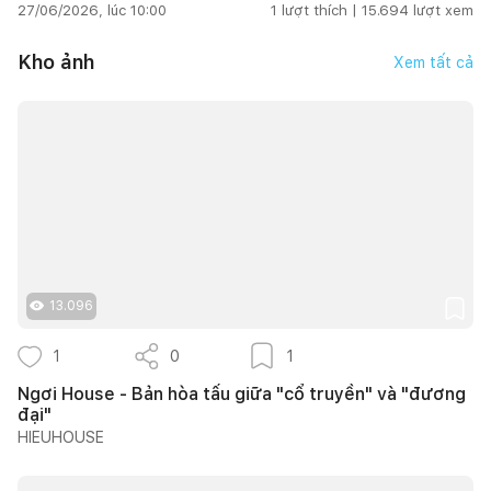
27/06/2026, lúc 10:00
1
lượt thích |
15.694
lượt xem
Kho ảnh
Xem tất cả
13.096
1
0
1
Ngơi House - Bản hòa tấu giữa "cổ truyền" và "đương
đại"
HIEUHOUSE