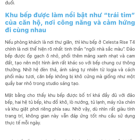
đuổi.
Khu bếp được làm nổi bật như “trái tim”
của căn hộ, nơi công năng và cảm hứng
đi cùng nhau
Nếu phòng khách là nơi thư giãn, thì khu bếp ở Celesta Rise T4
chính là nơi thể hiện rõ nhất tinh thần “ngôi nhà sắc màu”. Đảo
bếp được ốp gạch ô nhỏ, phối thêm mảng xanh nhạt và cam
đất, tạo nên một hình ảnh rất khác so với bếp chung cư thông
thường. Nhờ hệ đèn thả, ánh sáng tự nhiên từ logia và cách
phối màu tươi, căn bếp không bị khô cứng mà giống như một
quầy bar nhỏ trong studio sáng tạo.
Mặt bằng cho thấy khu bếp được bố trí khá đầy đủ với đảo
bếp, hai hệ tủ bếp, khu đồ khô, lò nướng, tủ lạnh, máy rửa chén
và khu giặt phơi riêng phía sau. Nhờ vậy, dù nhìn rất giàu tính
trang trí, không gian này vẫn đáp ứng tốt nhu cầu sử dụng
thực tế mỗi ngày.