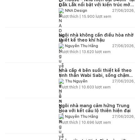
Đắk Lắk nổi bật với kiến trúc mở
và hệ sân vườn kết nối thiên
27/06/2026,
NNA Design
nhiên
3
lượt thích |
15.900
lượt xem
Ngôi nhà không cần điều hòa nhờ
thiết kế theo khí hậu
27/06/2026,
Nguyễn Thu Hằng
2
lượt thích |
13.620
lượt xem
Nhà cấp 4 bên suối thiết kế theo
tinh thần Wabi Sabi, sống chậm
giữa thiên nhiên
27/06/2026,
Thu Nguyễn
1
lượt thích |
10.603
lượt xem
Ngôi nhà mang cảm hứng Trung
Hoa với kết cấu lộ thiên hiện đại
27/06/2026,
Nguyễn Thu Hằng
1
lượt thích |
10.696
lượt xem