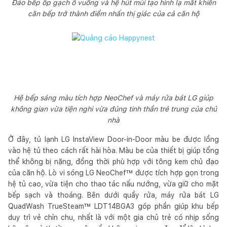
Đảo bếp ốp gạch ô vuông và hệ hút mùi tạo hình lạ mắt khiến
căn bếp trở thành điểm nhấn thị giác của cả căn hộ
Hệ bếp sáng màu tích hợp NeoChef và máy rửa bát LG giúp
không gian vừa tiện nghi vừa đúng tinh thần trẻ trung của chủ
nhà
Ở đây, tủ lạnh LG InstaView Door-in-Door màu be được lồng
vào hệ tủ theo cách rất hài hòa. Màu be của thiết bị giúp tổng
thể không bị nặng, đồng thời phù hợp với tông kem chủ đạo
của căn hộ. Lò vi sóng LG NeoChef™ được tích hợp gọn trong
hệ tủ cao, vừa tiện cho thao tác nấu nướng, vừa giữ cho mặt
bếp sạch và thoáng. Bên dưới quầy rửa, máy rửa bát LG
QuadWash TrueSteam™ LDT14BGA3 góp phần giúp khu bếp
duy trì vẻ chỉn chu, nhất là với một gia chủ trẻ có nhịp sống