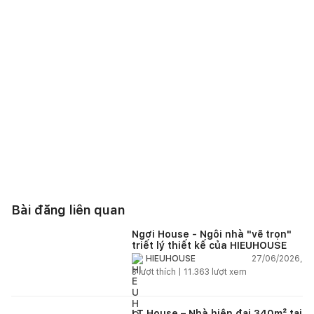
Bài đăng liên quan
Ngơi House - Ngôi nhà "vẽ trọn"
triết lý thiết kế của HIEUHOUSE
27/06/2026,
HIEUHOUSE
3
lượt thích |
11.363
lượt xem
LT House – Nhà hiện đại 340m² tại