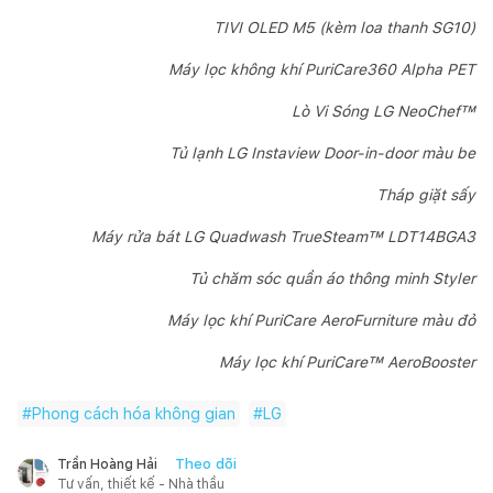
TIVI OLED M5 (kèm loa thanh SG10)
Máy lọc không khí PuriCare360 Alpha PET
Lò Vi Sóng LG NeoChef™
Tủ lạnh LG Instaview Door-in-door màu be
Tháp giặt sấy
Máy rửa bát LG Quadwash TrueSteam™ LDT14BGA3
Tủ chăm sóc quần áo thông minh Styler
Máy lọc khí PuriCare AeroFurniture màu đỏ
Máy lọc khí PuriCare™ AeroBooster
#
Phong cách hóa không gian
#
LG
Theo dõi
Trần Hoàng Hải
Tư vấn, thiết kế - Nhà thầu