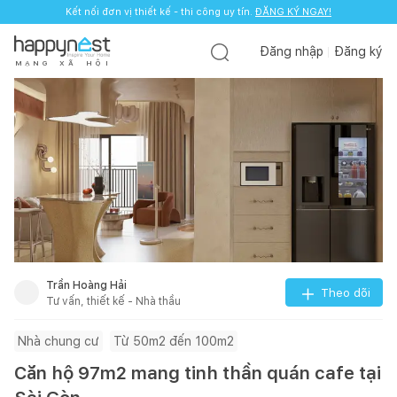
Kết nối đơn vị thiết kế - thi công uy tín.
ĐĂNG KÝ NGAY!
Đăng nhập
Đăng ký
M
Ạ
N
G
X
Ã
H
Ộ
I
Trần Hoàng Hải
Theo dõi
Tư vấn, thiết kế - Nhà thầu
Nhà chung cư
Từ 50m2 đến 100m2
Căn hộ 97m2 mang tinh thần quán cafe tại