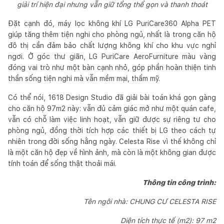
giải trí hiện đại nhưng vẫn giữ tổng thể gọn và thanh thoát
Đặt cạnh đó, máy lọc không khí LG PuriCare360 Alpha PET
giúp tăng thêm tiện nghi cho phòng ngủ, nhất là trong căn hộ
đô thị cần đảm bảo chất lượng không khí cho khu vực nghỉ
ngơi. Ở góc thư giãn, LG PuriCare AeroFurniture màu vàng
đóng vai trò như một bàn cạnh nhỏ, góp phần hoàn thiện tinh
thần sống tiện nghi mà vẫn mềm mại, thẩm mỹ.
Có thể nói, 1618 Design Studio đã giải bài toán khá gọn gàng
cho căn hộ 97m2 này: vẫn đủ cảm giác mở như một quán cafe,
vẫn có chỗ làm việc linh hoạt, vẫn giữ được sự riêng tư cho
phòng ngủ, đồng thời tích hợp các thiết bị LG theo cách tự
nhiên trong đời sống hằng ngày. Celesta Rise vì thế không chỉ
là một căn hộ đẹp về hình ảnh, mà còn là một không gian được
tính toán để sống thật thoải mái.
Thông tin công trình:
Tên ngôi nhà: CHUNG CƯ CELESTA RISE
Diện tích thực tế (m2): 97 m2