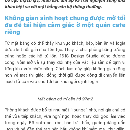
bố cục mạch lạc, màu sắc ấm áp và trải nghiệm sống khá
khác biệt so với mặt bằng căn hộ thông thường.
Không gian sinh hoạt chung được mở tối
đa để tái hiện cảm giác ở một quán cafe
riêng
Từ mặt bằng có thể thấy khu vực khách, bếp, bàn ăn và logia
được kết nối gần như liên tục. Thay vì chia phòng bằng tường
cứng hoặc các hệ tủ lớn, 1618 Design Studio dùng đường
cong, vòm mở và sự thay đổi nhẹ của vật liệu sàn để định vị
từng khu vực chức năng. Cách làm này giúp không gian rộng
hơn về mặt thị giác, đồng thời giữ được dòng di chuyển liền
mạch từ cửa vào cho tới tận khu ngồi cạnh logia.
Mặt bằng bố trí căn hộ 97m2
Phòng khách được bố trí như một “lounge” nhỏ, nơi gia chủ có
thể vừa tiếp khách, vừa nghỉ ngơi hoặc thay đổi góc làm việc
trong ngày. Bộ sofa bo tròn, bàn trà thấp, gương dáng uốn
lượn và hệ đèn thả tạo nên bầu không khí mềm mại, thư giãn.