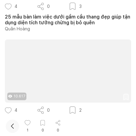
4
0
3
25 mẫu bàn làm việc dưới gầm cầu thang đẹp giúp tận
dụng diện tích tưởng chừng bị bỏ quên
Quân Hoàng
Kết nối thiết kế, thi công
Mua sắm hoàn thiện nhà
10.617
4
0
2
30 mẫu bàn làm việc trong phòng ngủ đẹp với nhiều
cách bố trí thông minh cho mọi diện tích
1
0
0
Phương Trang