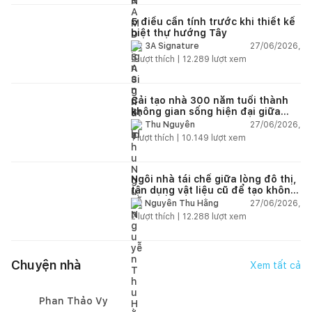
5 điều cần tính trước khi thiết kế
biệt thự hướng Tây
27/06/2026,
3A Signature
2
lượt thích |
12.289
lượt xem
Cải tạo nhà 300 năm tuổi thành
không gian sống hiện đại giữa
thiên nhiên
27/06/2026,
Thu Nguyễn
1
lượt thích |
10.149
lượt xem
Ngôi nhà tái chế giữa lòng đô thị,
tận dụng vật liệu cũ để tạo không
gian sống linh hoạt
27/06/2026,
Nguyễn Thu Hằng
2
lượt thích |
12.288
lượt xem
Chuyện nhà
Xem tất cả
Phan Thảo Vy