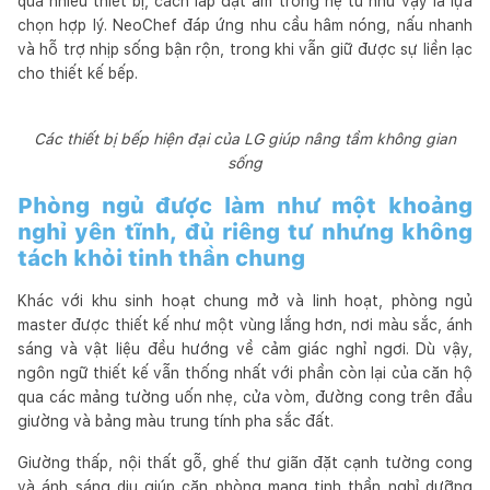
quá nhiều thiết bị, cách lắp đặt âm trong hệ tủ như vậy là lựa
chọn hợp lý. NeoChef đáp ứng nhu cầu hâm nóng, nấu nhanh
và hỗ trợ nhịp sống bận rộn, trong khi vẫn giữ được sự liền lạc
cho thiết kế bếp.
Các thiết bị bếp hiện đại của LG giúp nâng tầm không gian
sống
Phòng ngủ được làm như một khoảng
nghỉ yên tĩnh, đủ riêng tư nhưng không
tách khỏi tinh thần chung
Khác với khu sinh hoạt chung mở và linh hoạt, phòng ngủ
master được thiết kế như một vùng lắng hơn, nơi màu sắc, ánh
sáng và vật liệu đều hướng về cảm giác nghỉ ngơi. Dù vậy,
ngôn ngữ thiết kế vẫn thống nhất với phần còn lại của căn hộ
qua các mảng tường uốn nhẹ, cửa vòm, đường cong trên đầu
giường và bảng màu trung tính pha sắc đất.
Giường thấp, nội thất gỗ, ghế thư giãn đặt cạnh tường cong
và ánh sáng dịu giúp căn phòng mang tinh thần nghỉ dưỡng