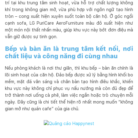
trí tại khu trung tâm sinh hoạt, vừa hỗ trợ chất lượng không
khí trong không gian mở, vừa phù hợp với ngôn ngữ tạo hình
tròn – cong xuất hiện xuyên suốt toàn bộ căn hộ. Ở góc ngồi
cạnh sofa, LG PuriCare AeroFurniture màu đỏ xuất hiện như
một món nội thất nhấn màu, giúp khu vực này bớt đơn điệu mà
vẫn giữ được sự tinh gọn.
Bếp và bàn ăn là trung tâm kết nối, nơi
chất liệu và công năng đi cùng nhau
Nếu phòng khách là nơi thư giãn, thì khu bếp – bàn ăn chính là
lõi sinh hoạt của căn hộ. Đảo bếp được xử lý bằng hình khối bo
mềm, mặt đá vân sáng và chân bàn tạo hình điêu khắc, khiến
khu vực này không chỉ phục vụ nấu nướng mà còn đủ đẹp để
trở thành nơi uống cà phê, làm việc ngắn hoặc trò chuyện mỗi
ngày. Đây cũng là chi tiết thể hiện rõ nhất mong muốn “không
gian mở như quán cafe” của gia chủ.