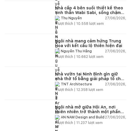
Nhà cấp 4 bên suối thiết kế theo
tinh thần Wabi Sabi, sống chậm
giữa thiên nhiên
27/06/2026,
Thu Nguyễn
1
lượt thích |
10.558
lượt xem
Ngôi nhà mang cảm hứng Trung
Hoa với kết cấu lộ thiên hiện đại
27/06/2026,
Nguyễn Thu Hằng
1
lượt thích |
10.662
lượt xem
Nhà vườn tại Ninh Bình gìn giữ
nhà thờ tổ bằng giải pháp tổ chức
lại không gian
27/06/2026,
TNT Architecture
1
lượt thích |
12.358
lượt xem
Ngôi nhà mở giữa Hội An, nơi
thiên nhiên trở thành một phần
của cuộc sống
27/06/2026,
AN NAM Design and Build
1
lượt thích |
11.237
lượt xem