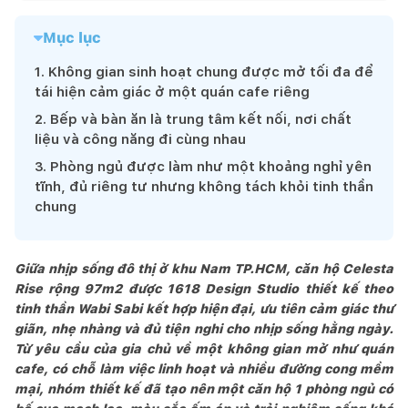
Mục lục
1
.
Không gian sinh hoạt chung được mở tối đa để
tái hiện cảm giác ở một quán cafe riêng
2
.
Bếp và bàn ăn là trung tâm kết nối, nơi chất
liệu và công năng đi cùng nhau
3
.
Phòng ngủ được làm như một khoảng nghỉ yên
tĩnh, đủ riêng tư nhưng không tách khỏi tinh thần
chung
Giữa nhịp sống đô thị ở khu Nam TP.HCM, căn hộ Celesta
Rise rộng 97m2 được 1618 Design Studio thiết kế theo
tinh thần Wabi Sabi kết hợp hiện đại, ưu tiên cảm giác thư
giãn, nhẹ nhàng và đủ tiện nghi cho nhịp sống hằng ngày.
Từ yêu cầu của gia chủ về một không gian mở như quán
cafe, có chỗ làm việc linh hoạt và nhiều đường cong mềm
mại, nhóm thiết kế đã tạo nên một căn hộ 1 phòng ngủ có