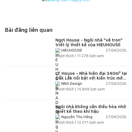
Bài đăng liên quan
Ngơi House - Ngôi nhà "vẽ trọn"
triết lý thiết kế của HIEUHOUSE
27/06/2026,
HIEUHOUSE
3
lượt thích |
11.278
lượt xem
LT House – Nhà hiện đại 340m² tại
Đắk Lắk nổi bật với kiến trúc mở
và hệ sân vườn kết nối thiên
27/06/2026,
NNA Design
nhiên
3
lượt thích |
15.849
lượt xem
Ngôi nhà không cần điều hòa nhờ
thiết kế theo khí hậu
27/06/2026,
Nguyễn Thu Hằng
2
lượt thích |
13.571
lượt xem