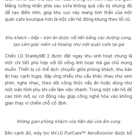
Mảng tường nhấn phía sau sofa không quá cầu kỳ nhưng đủ
để tạo điểm nhìn, giúp khu vực này mang tinh thần của một
quán cafe boutique hơn là một căn hộ đóng khung theo lối cũ.
Khu khách – bếp – bàn ăn được nối liền bằng các đường cong,
tạo cảm giác mềm và thoáng như một quán cafe tại gia
Chiếc LG StanbyME 2 được đặt ngay khu sinh hoạt chung là
một chi tiết phù hợp với lối sống linh hoạt mà gia chủ mong
muốn. Thiết bị có thể dịch chuyển giữa phòng khách, khu bàn
ăn hay cạnh logia, đáp ứng nhiều nhu cầu khác nhau như xem
phim, nghe nhạc, theo dõi công thức nấu ăn hoặc dùng như
một màn hình phụ khi cần làm việc nhanh. Trong một căn hộ đề
cao tính mở, sự cơ động này giúp công nghệ hòa vào không
gian thay vì chiếm chỗ cố định.
Không gian phòng khách vừa hiện đại vừa ấm cúng
Bên cạnh đó, máy lọc khí LG PuriCare™ AeroBooster được bố