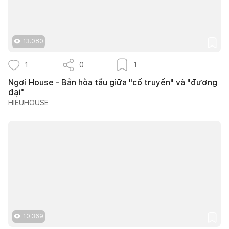
13.080
1
0
1
Ngơi House - Bản hòa tấu giữa "cổ truyền" và "đương
đại"
HIEUHOUSE
10.369