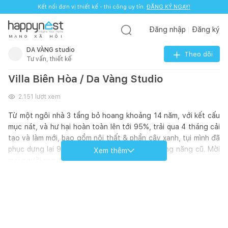
Kết nối đơn vị thiết kế - thi công uy tín.
ĐĂNG KÝ NGAY!
Đăng nhập
Đăng ký
M
Ạ
N
G
X
Ã
H
Ộ
I
DA VÀNG studio
Theo dõi
Tư vấn, thiết kế
Villa Biên Hòa / Da Vàng Studio
2.151
lượt xem
Từ một ngôi nhà 3 tầng bỏ hoang khoảng 14 năm, với kết cấu
mục nát, và hư hại hoàn toàn lên tới 95%, trải qua 4 tháng cải
tạo và làm mới, bao gồm nội thất & phần cây xanh, tụi mình đã
phục dựng lại 90% kết cấu, thay đổi 100% công năng cũ. Mời
Xem thêm
mọi người xem thêm ở phần hình ảnh nhé!!!
Thông tin công trình:
Địa điểm: Biên Hòa - Đồng Nai
Diện tích: 150m2