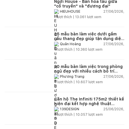
Ngơi House - Bản hòa tấu giữa
"cổ truyền" và "đương đại"
27/06/2026,
HIEUHOUSE
1
lượt thích |
13.061
lượt xem
25 mẫu bàn làm việc dưới gầm
cầu thang đẹp giúp tận dụng diện
tích tưởng chừng bị bỏ quên
27/06/2026,
Quân Hoàng
4
lượt thích |
10.360
lượt xem
30 mẫu bàn làm việc trong phòng
ngủ đẹp với nhiều cách bố trí
thông minh cho mọi diện tích
27/06/2026,
Phương Trang
4
lượt thích |
10.607
lượt xem
Căn hộ The Infiniti 175m2 thiết kế
hiện đại kết hợp nghệ thuật
Modern Art đầy cảm xúc
25/06/2026,
139DESIGN
6
lượt thích |
10.057
lượt xem