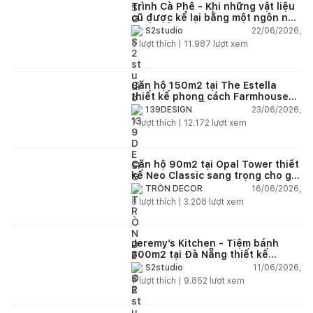
Trình Cà Phê - Khi những vật liệu
cũ được kể lại bằng một ngôn ngữ
thiết kế mới
22/06/2026,
S2studio
5
lượt thích |
11.987
lượt xem
Căn hộ 150m2 tại The Estella
thiết kế phong cách Farmhouse
thanh lịch và ấm áp
23/06/2026,
139DESIGN
7
lượt thích |
12.172
lượt xem
Căn hộ 90m2 tại Opal Tower thiết
kế Neo Classic sang trọng cho gia
đình trẻ
16/06/2026,
TRÒN DECOR
8
lượt thích |
3.208
lượt xem
Jeremy’s Kitchen - Tiệm bánh
300m2 tại Đà Nẵng thiết kế
phong cách công nghiệp hiện đại
11/06/2026,
S2studio
ngập tràn ánh sáng tự nhiên
7
lượt thích |
9.852
lượt xem