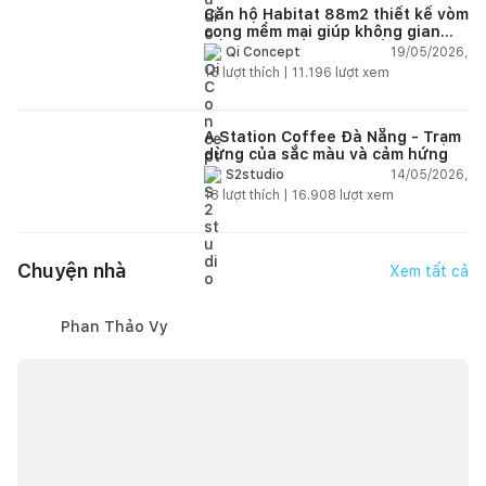
Căn hộ Habitat 88m2 thiết kế vòm
cong mềm mại giúp không gian
sống hiện đại trở nên ấm áp hơn
19/05/2026,
Qi Concept
15
lượt thích |
11.196
lượt xem
A Station Coffee Đà Nẵng - Trạm
dừng của sắc màu và cảm hứng
14/05/2026,
S2studio
18
lượt thích |
16.908
lượt xem
Chuyện nhà
Xem tất cả
Phan Thảo Vy