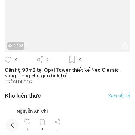
3.208
8
0
8
Kết nối thiết kế, thi công
Căn hộ 90m2 tại Opal Tower thiết kế Neo Classic
sang trọng cho gia đình trẻ
Mua sắm hoàn thiện nhà
TRÒN DECOR
Kho kiến thức
Xem tất cả
Nguyễn An Chi
2
1
0