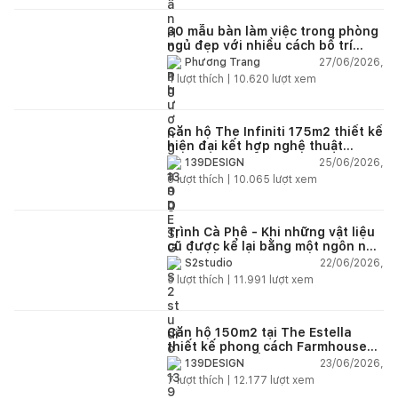
30 mẫu bàn làm việc trong phòng
ngủ đẹp với nhiều cách bố trí
thông minh cho mọi diện tích
27/06/2026,
Phương Trang
4
lượt thích |
10.620
lượt xem
Căn hộ The Infiniti 175m2 thiết kế
hiện đại kết hợp nghệ thuật
Modern Art đầy cảm xúc
25/06/2026,
139DESIGN
6
lượt thích |
10.065
lượt xem
Trình Cà Phê - Khi những vật liệu
cũ được kể lại bằng một ngôn ngữ
thiết kế mới
22/06/2026,
S2studio
5
lượt thích |
11.991
lượt xem
Căn hộ 150m2 tại The Estella
thiết kế phong cách Farmhouse
thanh lịch và ấm áp
23/06/2026,
139DESIGN
7
lượt thích |
12.177
lượt xem