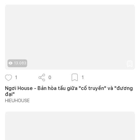
13.083
1
0
1
Ngơi House - Bản hòa tấu giữa "cổ truyền" và "đương
đại"
HIEUHOUSE