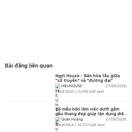
Bài đăng liên quan
Ngơi House - Bản hòa tấu giữa
"cổ truyền" và "đương đại"
27/06/2026,
HIEUHOUSE
1
lượt thích |
13.083
lượt xem
25 mẫu bàn làm việc dưới gầm
cầu thang đẹp giúp tận dụng diện
tích tưởng chừng bị bỏ quên
27/06/2026,
Quân Hoàng
4
lượt thích |
10.372
lượt xem