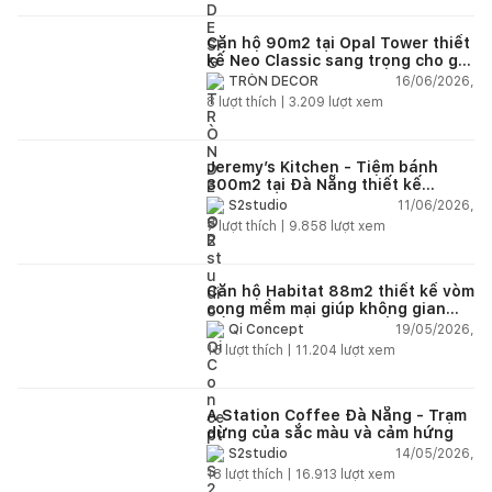
Căn hộ 90m2 tại Opal Tower thiết
kế Neo Classic sang trọng cho gia
đình trẻ
16/06/2026,
TRÒN DECOR
8
lượt thích |
3.209
lượt xem
Jeremy’s Kitchen - Tiệm bánh
300m2 tại Đà Nẵng thiết kế
phong cách công nghiệp hiện đại
11/06/2026,
S2studio
ngập tràn ánh sáng tự nhiên
7
lượt thích |
9.858
lượt xem
Căn hộ Habitat 88m2 thiết kế vòm
cong mềm mại giúp không gian
sống hiện đại trở nên ấm áp hơn
19/05/2026,
Qi Concept
15
lượt thích |
11.204
lượt xem
A Station Coffee Đà Nẵng - Trạm
dừng của sắc màu và cảm hứng
14/05/2026,
S2studio
18
lượt thích |
16.913
lượt xem