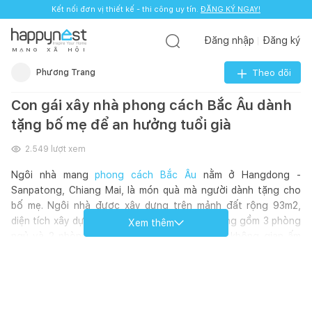
Kết nối đơn vị thiết kế - thi công uy tín.
ĐĂNG KÝ NGAY!
Đăng nhập
Đăng ký
M
Ạ
N
G
X
Ã
H
Ộ
I
Phương Trang
Theo dõi
Con gái xây nhà phong cách Bắc Âu dành
tặng bố mẹ để an hưởng tuổi già
2.549
lượt xem
Ngôi nhà mang
phong cách Bắc Âu
nằm ở Hangdong -
Sanpatong, Chiang Mai, là món quà mà người dành tặng cho
bố mẹ. Ngôi nhà được xây dựng trên mảnh đất rộng 93m2,
diện tích xây dựng là 130m2. Công năng sử dụng gồm 3 phòng
Xem thêm
ngủ và 2 phòng vệ sinh, đủ để tạo nên một không gian ấm
cúng và thoải mái.
Được thiết kế với tông màu trắng trang nhã, ngôi nhà không
chỉ đẹp mắt mà còn gửi gắm những tình cảm gia đình ý nghĩa,
sâu sắc. Không gian mở, ánh sáng tự nhiên, những đường