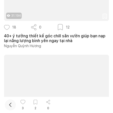
31.194
18
0
12
40+ ý tưởng thiết kế góc chill sân vườn giúp bạn nạp
lại năng lượng bình yên ngay tại nhà
Nguyễn Quỳnh Hương
Kết nối thiết kế, thi công
Mua sắm hoàn thiện nhà
3.209
3
2
0