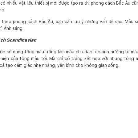
ó nhiều vật liệu thiết bị mới được tạo ra thì phong cách Bắc Âu c
ng.
n theo phong cách Bắc Âu, bạn cần lưu ý những vấn đề sau: Màu sơ
í; Ánh sáng.
ách Scandinavian
uôn sử dụng tông màu trắng làm màu chủ đạo, do ảnh hưởng từ màu
hiện của tông màu tối. Mà chỉ có trắng kết hợp với những tông 
cả tạo cảm giác nhẹ nhàng, yên bình cho không gian sống.