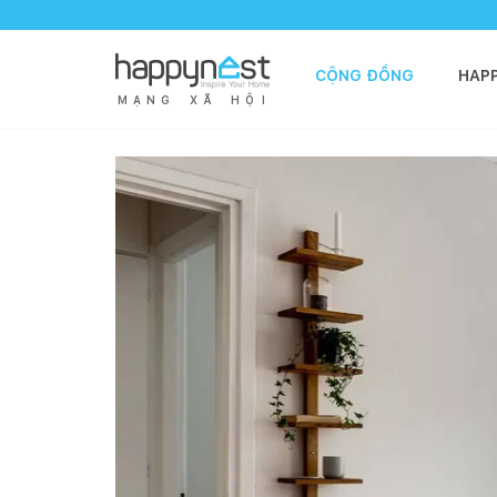
CỘNG ĐỒNG
HAP
M
Ạ
N
G
X
Ã
H
Ộ
I