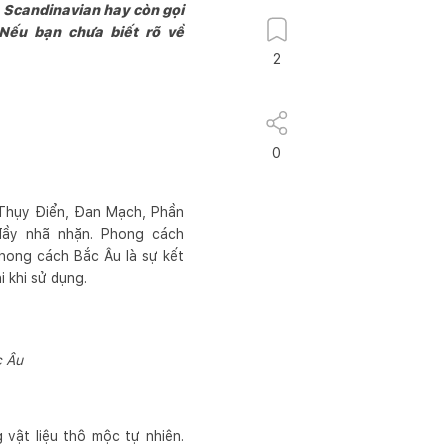
 Scandinavian hay còn gọi
Nếu bạn chưa biết rõ về
2
0
 Thụy Điển, Đan Mạch, Phần
đầy nhã nhặn. Phong cách
phong cách Bắc Âu là sự kết
i khi sử dụng.
c Âu
vật liệu thô mộc tự nhiên.