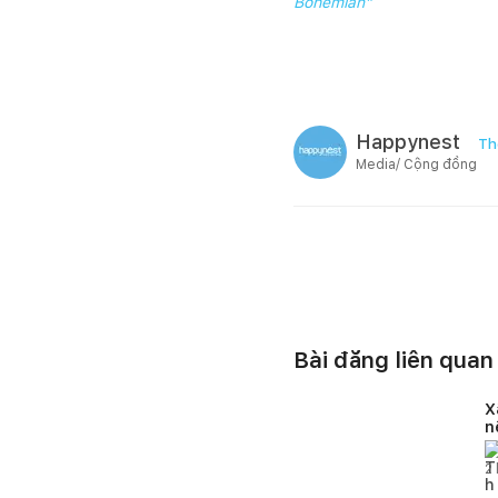
Bohemian"
Happynest
Th
Media/ Cộng đồng
Bài đăng liên quan
X
n
v
2