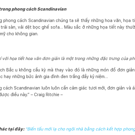
rí trong phong cách Scandinavian
g phong cách Scandinavian chúng ta sẽ thấy những hoa văn, họa tiết
m trải sàn, vải dệt bọc ghế sofa… Màu sắc ở những họa tiết này t
 mỹ cho không gian.
í với họa tiết hoa văn đơn giản là một trong những đặc trưng của p
ách Bắc u không cầu kỳ mà thay vào đó là những món đồ đơn giản
ạc hay những bức ảnh gia đình đen trắng đầy kỷ niệm…
cách Scandinavian luôn luôn cần cảm giác tươi mới, đơn giản và 
ược điều này.” – Craig Ritchie –
hác tại đây:
"Biến tấu mới lạ cho ngôi nhà bằng cách kết hợp phon