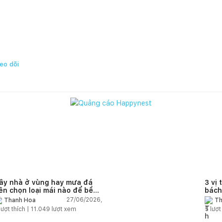
eo dõi
ây nhà ở vùng hay mưa đá
3 vị 
ên chọn loại mái nào để bền
bách
à an toàn?
27/06/2026,
Thanh Hoa
Th
lượt thích |
11.049
lượt xem
5
lượt