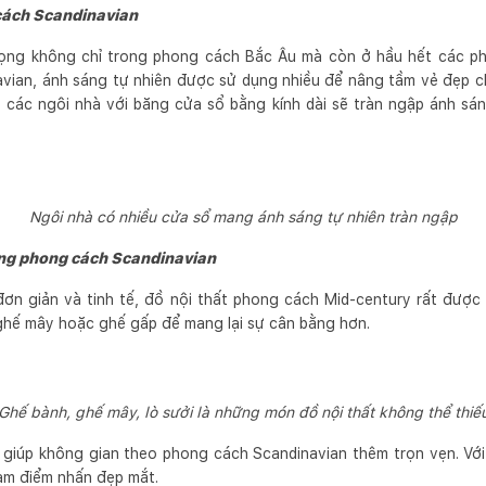
cách Scandinavian
rọng không chỉ trong phong cách Bắc Âu mà còn ở hầu hết các pho
vian, ánh sáng tự nhiên được sử dụng nhiều để nâng tầm vẻ đẹp 
 các ngôi nhà với băng cửa sổ bằng kính dài sẽ tràn ngập ánh sá
Ngôi nhà có nhiều cửa sổ mang ánh sáng tự nhiên tràn ngập
rong phong cách Scandinavian
đơn giản và tinh tế, đồ nội thất phong cách Mid-century rất đượ
 ghế mây hoặc ghế gấp để mang lại sự cân bằng hơn.
Ghế bành, ghế mây, lò sưởi là những món đồ nội thất không thể thiế
t giúp không gian theo phong cách Scandinavian thêm trọn vẹn. Vớ
làm điểm nhấn đẹp mắt.