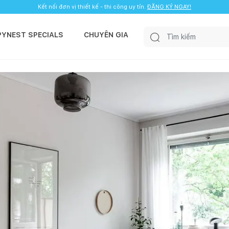
Kết nối đơn vị thiết kế - thi công uy tín.
ĐĂNG KÝ NGAY!
PYNEST SPECIALS
CHUYÊN GIA