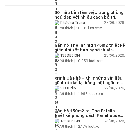
30 mẫu bàn làm việc trong phòng
ngủ đẹp với nhiều cách bố trí
thông minh cho mọi diện tích
27/06/2026,
Phương Trang
4
lượt thích |
10.611
lượt xem
Căn hộ The Infiniti 175m2 thiết kế
hiện đại kết hợp nghệ thuật
Modern Art đầy cảm xúc
25/06/2026,
139DESIGN
6
lượt thích |
10.059
lượt xem
Trình Cà Phê - Khi những vật liệu
cũ được kể lại bằng một ngôn ngữ
thiết kế mới
22/06/2026,
S2studio
5
lượt thích |
11.987
lượt xem
Căn hộ 150m2 tại The Estella
thiết kế phong cách Farmhouse
thanh lịch và ấm áp
23/06/2026,
139DESIGN
7
lượt thích |
12.175
lượt xem