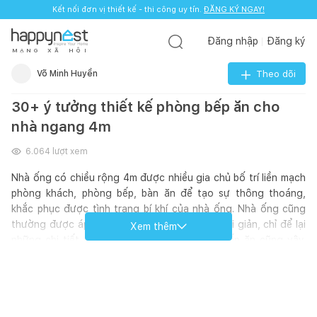
Kết nối đơn vị thiết kế - thi công uy tín.
ĐĂNG KÝ NGAY!
Đăng nhập
Đăng ký
M
Ạ
N
G
X
Ã
H
Ộ
I
Võ Minh Huyền
Theo dõi
30+ ý tưởng thiết kế phòng bếp ăn cho
nhà ngang 4m
6.064
lượt xem
Nhà ống có chiều rộng 4m được nhiều gia chủ bố trí liền mạch
phòng khách, phòng bếp, bàn ăn để tạo sự thông thoáng,
khắc phục được tình trạng bí khí của nhà ống. Nhà ống cũng
thường được áp dụng phong cách hiện đại, tối giản, chỉ để lại
Xem thêm
những chi tiết cần thiết và khu vực phòng bếp ăn cũng vậy.
Không cầu kỳ, hoa mỹ, chú trọng đến hiện đại, tiện nghi, 30+
thiết kế phòng bếp ăn Happynest tổng hợp dưới đây sẽ khơi
dậy tinh thần vào bếp của gia chủ. Hãy cùng khám phá nhé!
Nguồn: sưu tầm