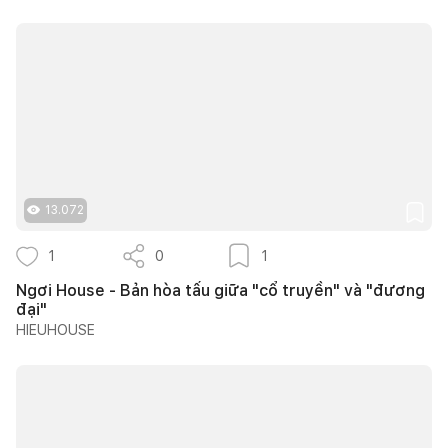
13.072
1
0
1
Ngơi House - Bản hòa tấu giữa "cổ truyền" và "đương
đại"
HIEUHOUSE