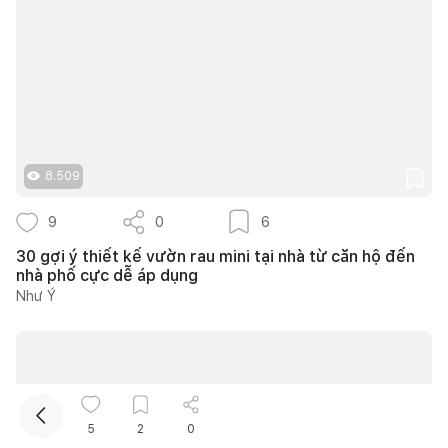
8.509
Kết nối thiết kế, thi công
9
0
6
30 gợi ý thiết kế vườn rau mini tại nhà từ căn hộ đến
Mua sắm hoàn thiện nhà
nhà phố cực dễ áp dụng
Như Ý
5
2
0