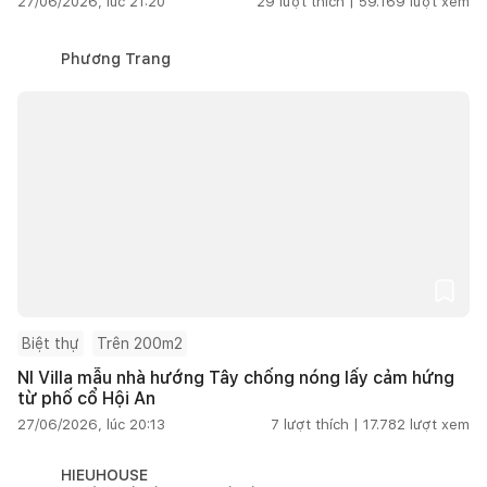
27/06/2026, lúc 21:20
29
lượt thích |
59.169
lượt xem
Phương Trang
Biệt thự
Trên 200m2
NI Villa mẫu nhà hướng Tây chống nóng lấy cảm hứng
từ phố cổ Hội An
27/06/2026, lúc 20:13
7
lượt thích |
17.782
lượt xem
HIEUHOUSE