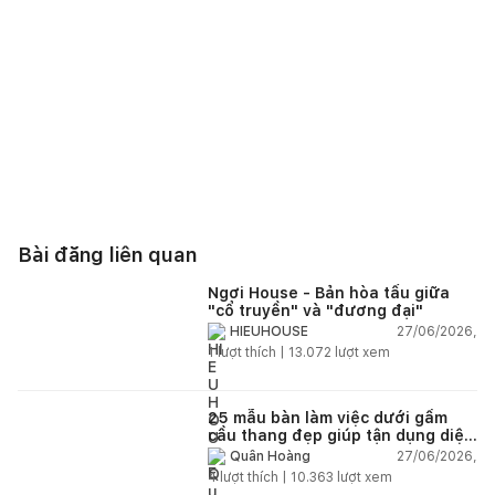
Bài đăng liên quan
Ngơi House - Bản hòa tấu giữa
"cổ truyền" và "đương đại"
27/06/2026,
HIEUHOUSE
1
lượt thích |
13.072
lượt xem
25 mẫu bàn làm việc dưới gầm
cầu thang đẹp giúp tận dụng diện
tích tưởng chừng bị bỏ quên
27/06/2026,
Quân Hoàng
4
lượt thích |
10.363
lượt xem