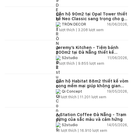
Căn hộ 90m2 tại Opal Tower thiết
kế Neo Classic sang trọng cho gia
đình trẻ
16/06/2026,
TRÒN DECOR
8
lượt thích |
3.208
lượt xem
Jeremy’s Kitchen - Tiệm bánh
300m2 tại Đà Nẵng thiết kế
phong cách công nghiệp hiện đại
11/06/2026,
S2studio
ngập tràn ánh sáng tự nhiên
7
lượt thích |
9.855
lượt xem
Căn hộ Habitat 88m2 thiết kế vòm
cong mềm mại giúp không gian
sống hiện đại trở nên ấm áp hơn
19/05/2026,
Qi Concept
15
lượt thích |
11.201
lượt xem
A Station Coffee Đà Nẵng - Trạm
dừng của sắc màu và cảm hứng
14/05/2026,
S2studio
18
lượt thích |
16.910
lượt xem