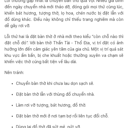
Lỗi thường gặp nhất là chuyển bàn thờ quá vội. Nhiều gia đình
đến ngày chuyển nhà mới tháo dỡ, đóng gói mọi thứ cùng lúc,
khiến bát hương, tượng thờ, lọ hoa, chén nước bị đặt lẫn với
đồ dùng khác. Điều này không chỉ thiếu trang nghiêm mà còn
dễ gây rơi vỡ.
Lỗi thứ hai là đặt bàn thờ ở nhà mới theo kiểu “còn chỗ nào thì
đặt chỗ đó”. Với bàn thờ Thần Tài - Thổ Địa, vị trí đặt có ảnh
hưởng lớn đến cảm giác yên tâm của gia chủ. Một vị trí quá sát
khu vực ẩm bẩn, bị che khuất hoặc thường xuyên va chạm sẽ
khiến việc thờ cúng bất tiện về lâu dài.
Nên tránh:
Chuyển bàn thờ khi chưa lau dọn sạch sẽ.
Đặt bàn thờ lẫn với thùng đồ chuyển nhà.
Làm rơi vỡ tượng, bát hương, đồ thờ.
Đặt bàn thờ mới ở nơi tạm bợ rồi liên tục đổi chỗ.
Dùng lại đồ thờ đã sứt mẻ, nứt vỡ.