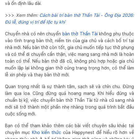
và ổn định lâu dài.
>>>
Xem thêm:
Cách bài trí bàn thờ Thần Tài - Ông Địa 2026:
Đủ lễ, đúng vị trí để lộc tụ khí
Chuyển nhà có nên chuyển
bàn thờ Thần Tài
không phụ thuộc
vào tình trạng bàn thờ, niềm tin của gia chủ và cách bố trí tại
nhà mới. Nếu bàn thờ còn tốt, gia chủ muốn tiếp tục thờ phụng
và có thể di chuyển cẩn thận, việc mang sang nhà mới là hoàn
toàn có thể. Nếu bàn thờ đã cũ, không phù hợp hoặc gia chủ
muốn lập lại không gian thờ cúng trang trọng hơn, có thể làm
lễ xin phép và thay bàn thờ mới.
Quan trọng nhất là sự thành tâm, sạch sẽ và chỉn chu. Đừng
làm qua loa. Cũng đừng quá hoang mang. Khi hiểu đúng và
chuẩn bị kỹ, việc chuyển bàn thờ Thần Tài từ nhà cũ sang nhà
mới sẽ trở thành một phần nhẹ nhàng trong quá trình bắt đầu
cuộc sống mới.
Bạn có thể tham khảo thêm các bài viết chuyên sâu khác tại
chuyên mục
Kho kiến thức
của Happynest để hiểu rõ hơn về