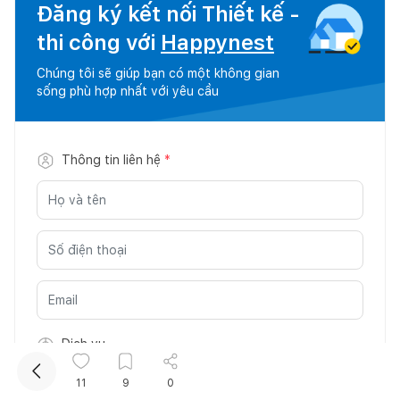
Đăng ký kết nối Thiết kế -
thi công với
Happynest
Chúng tôi sẽ giúp bạn có một không gian
sống phù hợp nhất với yêu cầu
Thông tin liên hệ
*
Dịch vụ
11
9
0
Dịch vụ
*