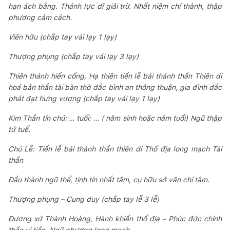
hạn ách bằng. Thánh lực dĩ giải trừ. Nhất niệm chí thành, thập
phương cảm cách.
Viên hữu (chắp tay vái lạy 1 lạy)
Thượng phụng (chắp tay vái lạy 3 lạy)
Thiên thánh hiến cống, Hạ thiên tiến lễ bái thánh thần Thiên di
hoá bản thần tài bàn thờ đắc bình an thông thuận, gia đình đắc
phát đạt hưng vượng (chắp tay vái lạy 1 lạy)
Kim Thần tín chủ: … tuổi: … ( năm sinh hoặc năm tuổi) Ngũ thập
tứ tuế.
Chủ Lễ: Tiến lễ bái thánh thần thiên di Thổ địa long mạch Tài
thần
Đầu thành ngũ thể, tịnh tín nhất tâm, cụ hữu sớ văn chí tâm.
Thượng phụng – Cung duy (chắp tay lễ 3 lễ)
Đương xứ Thành Hoàng, Hành khiển thổ địa – Phúc đức chính
thần vị tiền. Ngũ phương long mạch,