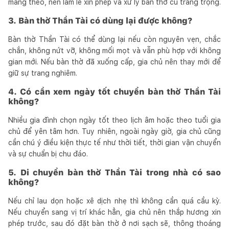
mang theo, nên làm lễ xin phép và xử lý bàn thờ cũ trang trọng.
3. Bàn thờ Thần Tài có dùng lại được không?
Bàn thờ Thần Tài có thể dùng lại nếu còn nguyên vẹn, chắc
chắn, không nứt vỡ, không mối mọt và vẫn phù hợp với không
gian mới. Nếu bàn thờ đã xuống cấp, gia chủ nên thay mới để
giữ sự trang nghiêm.
4. Có cần xem ngày tốt chuyển bàn thờ Thần Tài
không?
Nhiều gia đình chọn ngày tốt theo lịch âm hoặc theo tuổi gia
chủ để yên tâm hơn. Tuy nhiên, ngoài ngày giờ, gia chủ cũng
cần chú ý điều kiện thực tế như thời tiết, thời gian vận chuyển
và sự chuẩn bị chu đáo.
5. Di chuyển bàn thờ Thần Tài trong nhà có sao
không?
Nếu chỉ lau dọn hoặc xê dịch nhẹ thì không cần quá cầu kỳ.
Nếu chuyển sang vị trí khác hẳn, gia chủ nên thắp hương xin
phép trước, sau đó đặt bàn thờ ở nơi sạch sẽ, thông thoáng