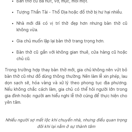
Bàn thờ cũ đã nứt, vỡ, mục, mối mọt.
Tượng Thần Tài - Thổ Địa hoặc đồ thờ bị hư hại nhiều.
Nhà mới đã có vị trí thờ đẹp hơn nhưng bàn thờ cũ
không vừa.
Gia chủ muốn lập lại bàn thờ trang trọng hơn.
Bàn thờ cũ gắn với không gian thuê, cửa hàng cũ hoặc
chủ cũ.
Trong trường hợp thay bàn thờ mới, gia chủ không nên vứt bỏ
bàn thờ cũ như đồ dùng thông thường. Nên làm lễ xin phép, lau
dọn sạch sẽ, hóa vàng và xử lý theo phong tục địa phương.
Nếu không chắc cách làm, gia chủ có thể hỏi người lớn trong
gia đình hoặc người am hiểu nghi lễ thờ cúng để thực hiện cho
yên tâm.
Nhiều người sợ mất lộc khi chuyển nhà, nhưng điều quan trọng
đôi khi lại nằm ở sự thành tâm