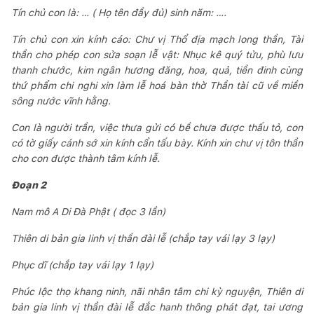
Tín chủ con là: … ( Họ tên đầy đủ) sinh năm: ….
Tín chủ con xin kính cáo: Chư vị Thổ địa mạch long thần, Tài
thần cho phép con sửa soạn lễ vật: Nhục kê quý tửu, phù lưu
thanh chước, kim ngân hương đăng, hoa, quả, tiền đinh cùng
thứ phẩm chi nghi xin làm lễ hoá bàn thờ Thần tài cũ về miền
sông nước vĩnh hằng.
Con là người trần, việc thưa gửi có bề chưa được thấu tỏ, con
có tờ giấy cánh sớ xin kính cẩn tấu bày. Kính xin chư vị tôn thần
cho con được thành tâm kính lễ.
Đoạn 2
Nam mô A Di Đà Phật ( đọc 3 lần)
Thiên di bản gia linh vị thần đài lễ (chắp tay vái lạy 3 lạy)
Phục dĩ (chắp tay vái lạy 1 lạy)
Phúc lộc thọ khang ninh, nãi nhân tâm chi kỳ nguyện, Thiên di
bản gia linh vị thần đài lễ đắc hanh thông phát đạt, tai ương