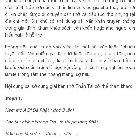
Văn khấn chuyển bàn thờ Thần Tài về nhà mới thường có mục
đích trình báo với các vị thần linh về việc gia chủ thay đổi nơi
ở, xin phép được di chuyển bàn thờ và tiếp tục thờ phụng tại
địa chỉ mới. Gia chủ có thể dùng bài văn khấn truyền thống
trong gia đình, tham khảo sách văn khấn hoặc nhờ người am
hiểu nghi lễ hỗ trợ.
Không nên quá sa đà vào việc tìm một bài văn khấn “chuẩn
tuyệt đối”. Với nhiều gia đình, lời khấn rõ ràng, thành tâm, nêu
đúng họ tên, địa chỉ cũ, địa chỉ mới và lý do chuyển bàn thờ đã
là đủ. Điều cần tránh là đọc vội vàng, thiếu trang nghiêm hoặc
làm lễ trong tâm thế hoang mang, sợ hãi.
Nội dung bài sớ cúng giải bàn thờ Thần Tài có thể tham khảo:
Đoạn 1:
Nam mô A Di Đà Phật ( đọc 3 lần)
Con lạy chín phương Trời, mười phương Phật
Hôm nay là ngày … tháng … năm ….