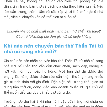
Thần Tài hay không phụ thuộc vào niềm tin, phong tục gia
đình, tình trạng bàn thờ và cách gia chủ thực hiện nghi lễ. Nếu
làm cẩn trọng, thành tâm và sắp xếp vị trí thờ phù hợp ở nhà
mới, việc di chuyển vẫn có thể diễn ra suôn sẻ.
Chuyển nhà có nhất thiết phải mang bàn thờ Thần Tài theo?
Câu trả lời không chỉ đơn giản là có hoặc không
Khi nào nên chuyển bàn thờ Thần Tài từ
nhà cũ sang nhà mới?
Gia chủ nên cân nhắc chuyển bàn thờ Thần Tài từ nhà cũ sang
nhà mới nếu bàn thờ vẫn còn chắc chắn, sạch đẹp, không bị
nứt vỡ, mối mọt hoặc hư hỏng. Một bàn thờ đã được thờ
phụng lâu năm, được chăm sóc cẩn thận thường mang nhiều
giá trị tinh thần với gia đình. Đặc biệt, nếu trong thời gian sử
dụng bàn thờ cũ, công việc kinh doanh thuận lợi, gia chủ có
thể muốn tiếp tục duy trì nếp thờ cúng đó.
Trường hợp thứ hai là khi nhà mới hoặc cửa hàng mới chưa có
bàn thờ phù hợp. Thay vì mua vội một bàn thờ mới chưa đúng