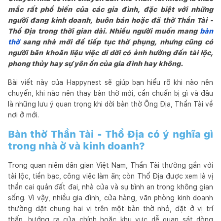
mắc rất phổ biến của các gia đình, đặc biệt với những
người đang kinh doanh, buôn bán hoặc đã thờ Thần Tài -
Thổ Địa trong thời gian dài. Nhiều người muốn mang
bàn
thờ
sang nhà mới để tiếp tục thờ phụng, nhưng cũng có
người băn khoăn liệu việc di dời có ảnh hưởng đến tài lộc,
phong thủy hay sự yên ổn của gia đình hay không.
Bài viết này của Happynest sẽ giúp bạn hiểu rõ khi nào nên
chuyển, khi nào nên thay bàn thờ mới, cần chuẩn bị gì và đâu
là những lưu ý quan trọng khi dời bàn thờ Ông Địa, Thần Tài về
nơi ở mới.
Bàn thờ Thần Tài - Thổ Địa có ý nghĩa gì
trong nhà ở và kinh doanh?
Trong quan niệm dân gian Việt Nam, Thần Tài thường gắn với
tài lộc, tiền bạc, công việc làm ăn; còn Thổ Địa được xem là vị
thần cai quản đất đai, nhà cửa và sự bình an trong không gian
sống. Vì vậy, nhiều gia đình, cửa hàng, văn phòng kinh doanh
thường đặt chung hai vị trên một bàn thờ nhỏ, đặt ở vị trí
thấp, hướng ra cửa chính hoặc khu vực dễ quan sát dòng