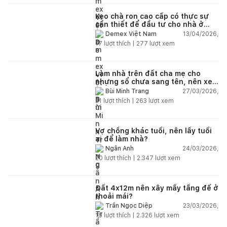
Keo chà ron cao cấp có thực sự
cần thiết để đầu tư cho nhà ở
dân dụng?
13/04/2026,
Demex Việt Nam
17
lượt thích |
277
lượt xem
Làm nhà trên đất cha mẹ cho
nhưng sổ chưa sang tên, nên xem
tuổi ai?
27/03/2026,
Bùi Minh Trang
21
lượt thích |
263
lượt xem
Vợ chồng khác tuổi, nên lấy tuổi
ai để làm nhà?
24/03/2026,
Ngân Anh
20
lượt thích |
2.347
lượt xem
Đất 4x12m nên xây mấy tầng để ở
thoải mái?
23/03/2026,
Trần Ngọc Diệp
18
lượt thích |
2.326
lượt xem