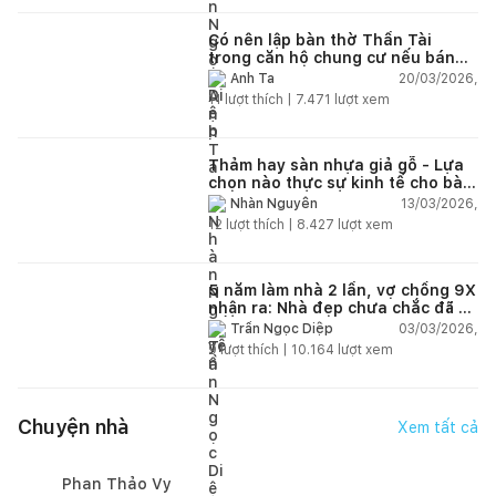
Có nên lập bàn thờ Thần Tài
trong căn hộ chung cư nếu bán
hàng online?
20/03/2026,
Anh Ta
11
lượt thích |
7.471
lượt xem
Thảm hay sàn nhựa giả gỗ - Lựa
chọn nào thực sự kinh tế cho bài
toán lâu dài?
13/03/2026,
Nhàn Nguyễn
12
lượt thích |
8.427
lượt xem
5 năm làm nhà 2 lần, vợ chồng 9X
nhận ra: Nhà đẹp chưa chắc đã dễ
sống!
03/03/2026,
Trần Ngọc Diệp
9
lượt thích |
10.164
lượt xem
Chuyện nhà
Xem tất cả
Phan Thảo Vy