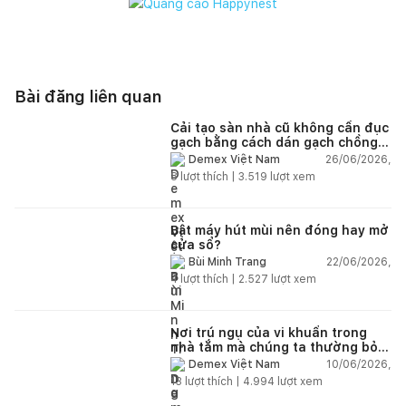
Bài đăng liên quan
Cải tạo sàn nhà cũ không cần đục
gạch bằng cách dán gạch chồng
gạch có được không?
26/06/2026,
Demex Việt Nam
8
lượt thích |
3.519
lượt xem
Bật máy hút mùi nên đóng hay mở
cửa sổ?
22/06/2026,
Bùi Minh Trang
4
lượt thích |
2.527
lượt xem
Nơi trú ngụ của vi khuẩn trong
nhà tắm mà chúng ta thường bỏ
qua
10/06/2026,
Demex Việt Nam
13
lượt thích |
4.994
lượt xem