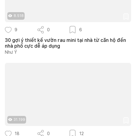
8.518
9
0
6
30 gợi ý thiết kế vườn rau mini tại nhà từ căn hộ đến
nhà phố cực dễ áp dụng
Như Ý
31.199
18
0
12