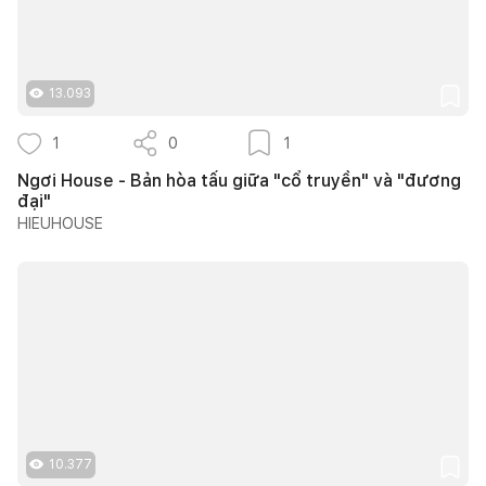
13.093
1
0
1
Ngơi House - Bản hòa tấu giữa "cổ truyền" và "đương
đại"
HIEUHOUSE
10.377