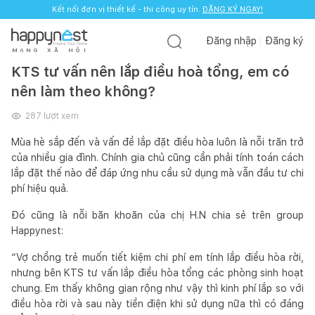
Kết nối đơn vị thiết kế - thi công uy tín.
ĐĂNG KÝ NGAY!
Đăng nhập
Đăng ký
M
Ạ
N
G
X
Ã
H
Ộ
I
KTS tư vấn nên lắp điều hoà tổng, em có
nên làm theo không?
287
lượt xem
Mùa hè sắp đến và vấn đề lắp đặt điều hòa luôn là nỗi trăn trở
của nhiều gia đình. Chính gia chủ cũng cần phải tính toán cách
lắp đặt thế nào để đáp ứng nhu cầu sử dụng mà vẫn đầu tư chi
phí hiệu quả.
Đó cũng là nỗi băn khoăn của chị H.N chia sẻ trên group
Happynest:
“Vợ chồng trẻ muốn tiết kiệm chi phí em tính lắp điều hòa rời,
nhưng bên KTS tư vấn lắp điều hòa tổng các phòng sinh hoạt
chung. Em thấy không gian rộng như vậy thì kinh phí lắp so với
điều hòa rời và sau này tiền điện khi sử dụng nữa thì có đáng