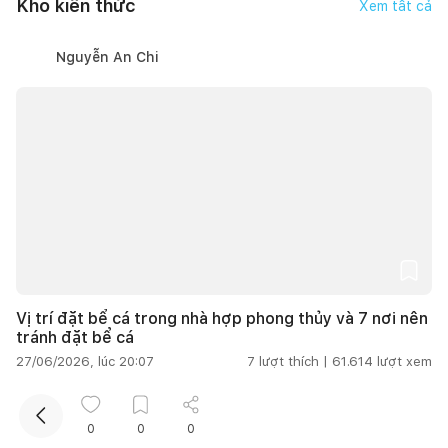
Kho kiến thức
Xem tất cả
Nguyễn An Chi
Kết nối thiết kế, thi công
Mua sắm hoàn thiện nhà
Vị trí đặt bể cá trong nhà hợp phong thủy và 7 nơi nên
tránh đặt bể cá
27/06/2026, lúc 20:07
7
lượt thích |
61.614
lượt xem
Thanh Hoa
0
0
0