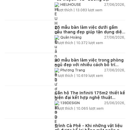
27/06/2026,
HIEUHOUSE
1
lượt thích |
13.083
lượt xem
25 mẫu bàn làm việc dưới gầm
cầu thang đẹp giúp tận dụng diện
tích tưởng chừng bị bỏ quên
27/06/2026,
Quân Hoàng
4
lượt thích |
10.372
lượt xem
30 mẫu bàn làm việc trong phòng
ngủ đẹp với nhiều cách bố trí
thông minh cho mọi diện tích
27/06/2026,
Phương Trang
4
lượt thích |
10.619
lượt xem
Căn hộ The Infiniti 175m2 thiết kế
hiện đại kết hợp nghệ thuật
Modern Art đầy cảm xúc
25/06/2026,
139DESIGN
6
lượt thích |
10.065
lượt xem
Trình Cà Phê - Khi những vật liệu