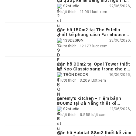
cũ được kể lại bằng một ngôn ngữ
thiết kế mới
22/06/2026,
S2studio
5
lượt thích |
11.991
lượt xem
Căn hộ 150m2 tại The Estella
thiết kế phong cách Farmhouse
thanh lịch và ấm áp
23/06/2026,
139DESIGN
7
lượt thích |
12.177
lượt xem
Căn hộ 90m2 tại Opal Tower thiết
kế Neo Classic sang trọng cho gia
đình trẻ
16/06/2026,
TRÒN DECOR
8
lượt thích |
3.209
lượt xem
Jeremy’s Kitchen - Tiệm bánh
300m2 tại Đà Nẵng thiết kế
phong cách công nghiệp hiện đại
11/06/2026,
S2studio
ngập tràn ánh sáng tự nhiên
7
lượt thích |
9.858
lượt xem
Căn hộ Habitat 88m2 thiết kế vòm