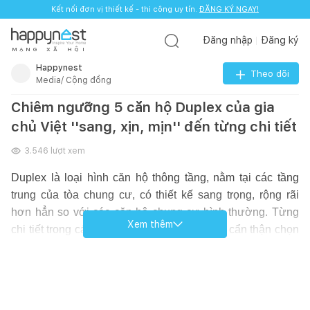
Kết nối đơn vị thiết kế - thi công uy tín.
ĐĂNG KÝ NGAY!
Đăng nhập
Đăng ký
M
Ạ
N
G
X
Ã
H
Ộ
I
Happynest
Theo dõi
Media/ Cộng đồng
Chiêm ngưỡng 5 căn hộ Duplex của gia
chủ Việt ''sang, xịn, mịn'' đến từng chi tiết
3.546
lượt xem
Duplex là loại hình căn hộ thông tầng, nằm tại các tầng
trung của tòa chung cư, có thiết kế sang trọng, rộng rãi
hơn hẳn so với các căn hộ chung cư bình thường. Từng
Xem thêm
chi tiết trong các căn duplex này luôn được cẩn thận chọn
lựa. Tất cả tạo nên không gian sống đáng mơ ước!
Thứ tự căn hộ duplex xuất hiện trong bài:
1.
Căn hộ duplex dành 70m2 làm sân vườn của gia