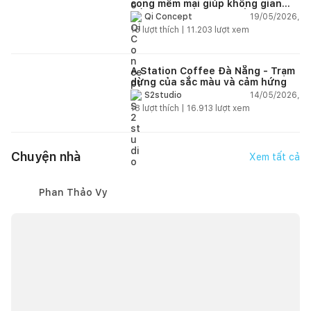
cong mềm mại giúp không gian
sống hiện đại trở nên ấm áp hơn
19/05/2026,
Qi Concept
15
lượt thích |
11.203
lượt xem
A Station Coffee Đà Nẵng - Trạm
dừng của sắc màu và cảm hứng
14/05/2026,
S2studio
18
lượt thích |
16.913
lượt xem
Chuyện nhà
Xem tất cả
Phan Thảo Vy