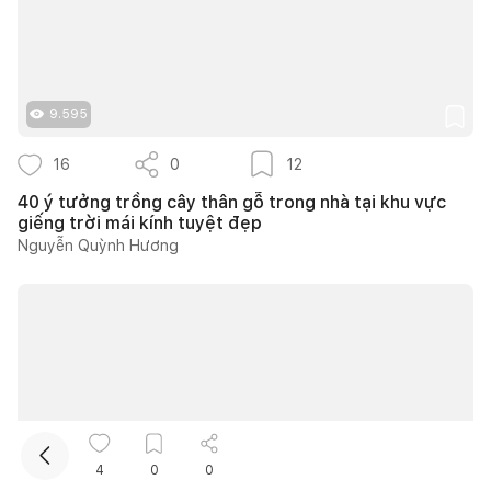
9.595
16
0
12
40 ý tưởng trồng cây thân gỗ trong nhà tại khu vực
giếng trời mái kính tuyệt đẹp
Kết nối thiết kế, thi công
Nguyễn Quỳnh Hương
Mua sắm hoàn thiện nhà
4
0
0
9.802