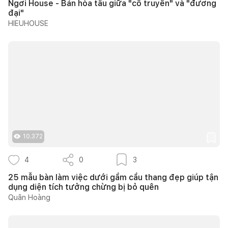
Ngơi House - Bản hòa tấu giữa "cổ truyền" và "đương
đại"
HIEUHOUSE
10.372
4
0
3
25 mẫu bàn làm việc dưới gầm cầu thang đẹp giúp tận
dụng diện tích tưởng chừng bị bỏ quên
Quân Hoàng