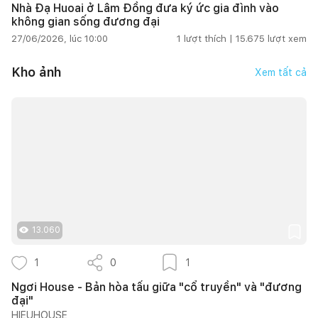
Nhà Đạ Huoai ở Lâm Đồng đưa ký ức gia đình vào
không gian sống đương đại
27/06/2026, lúc 10:00
1
lượt thích |
15.675
lượt xem
Kho ảnh
Xem tất cả
13.060
1
0
1
Ngơi House - Bản hòa tấu giữa "cổ truyền" và "đương
đại"
HIEUHOUSE