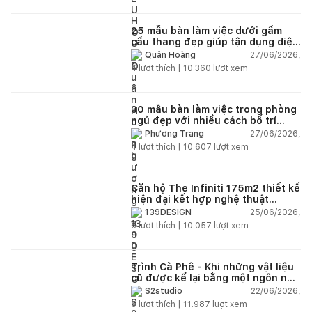
25 mẫu bàn làm việc dưới gầm
cầu thang đẹp giúp tận dụng diện
tích tưởng chừng bị bỏ quên
27/06/2026,
Quân Hoàng
4
lượt thích |
10.360
lượt xem
30 mẫu bàn làm việc trong phòng
ngủ đẹp với nhiều cách bố trí
thông minh cho mọi diện tích
27/06/2026,
Phương Trang
4
lượt thích |
10.607
lượt xem
Căn hộ The Infiniti 175m2 thiết kế
hiện đại kết hợp nghệ thuật
Modern Art đầy cảm xúc
25/06/2026,
139DESIGN
6
lượt thích |
10.057
lượt xem
Trình Cà Phê - Khi những vật liệu
cũ được kể lại bằng một ngôn ngữ
thiết kế mới
22/06/2026,
S2studio
5
lượt thích |
11.987
lượt xem