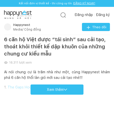
Kết nối đơn vị thiết kế - thi công uy tín.
ĐĂNG KÝ NGAY!
Đăng nhập
Đăng ký
M
Ạ
N
G
X
Ã
H
Ộ
I
Happynest
Theo dõi
Media/ Cộng đồng
6 căn hộ Việt được “tái sinh” sau cải tạo,
thoát khỏi thiết kế dập khuôn của những
chung cư kiểu mẫu
16.311
lượt xem
Ai nói chung cư là trăm nhà như một, cùng Happynest khám
phá 6 căn hộ thổi làn gió mới sau cải tạo nhé!!!
1.
The Gaps House
Xem thêm
2.
1110 House
3.
Apartment 2606