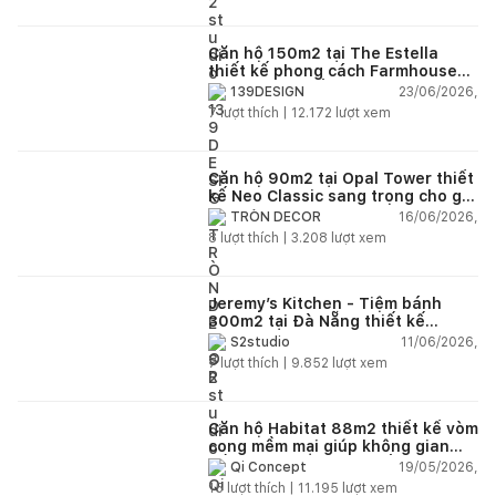
Căn hộ 150m2 tại The Estella
thiết kế phong cách Farmhouse
thanh lịch và ấm áp
23/06/2026,
139DESIGN
7
lượt thích |
12.172
lượt xem
Căn hộ 90m2 tại Opal Tower thiết
kế Neo Classic sang trọng cho gia
đình trẻ
16/06/2026,
TRÒN DECOR
8
lượt thích |
3.208
lượt xem
Jeremy’s Kitchen - Tiệm bánh
300m2 tại Đà Nẵng thiết kế
phong cách công nghiệp hiện đại
11/06/2026,
S2studio
ngập tràn ánh sáng tự nhiên
7
lượt thích |
9.852
lượt xem
Căn hộ Habitat 88m2 thiết kế vòm
cong mềm mại giúp không gian
sống hiện đại trở nên ấm áp hơn
19/05/2026,
Qi Concept
15
lượt thích |
11.195
lượt xem