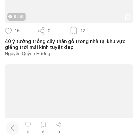
9.588
16
0
12
40 ý tưởng trồng cây thân gỗ trong nhà tại khu vực
giếng trời mái kính tuyệt đẹp
Nguyễn Quỳnh Hương
Kết nối thiết kế, thi công
Mua sắm hoàn thiện nhà
9.788
6
6
0
19
0
17