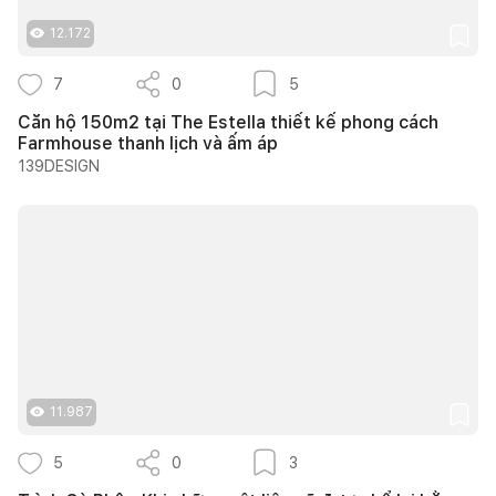
12.172
7
0
5
Căn hộ 150m2 tại The Estella thiết kế phong cách
Farmhouse thanh lịch và ấm áp
139DESIGN
11.987
5
0
3