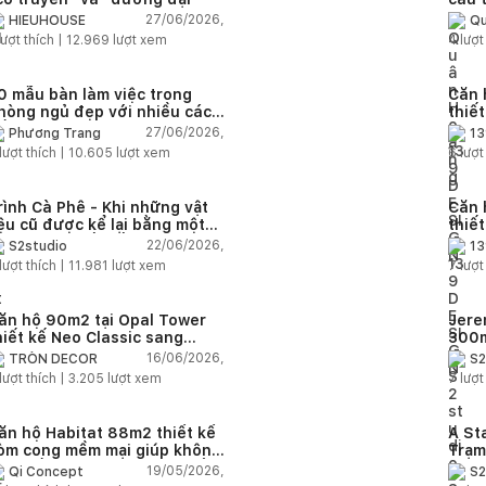
diện
27/06/2026,
HIEUHOUSE
Qu
quê
ượt thích |
12.969
lượt xem
4
lượt
0 mẫu bàn làm việc trong
Căn 
hòng ngủ đẹp với nhiều cách
thiế
ố trí thông minh cho mọi diện
thuậ
27/06/2026,
Phương Trang
13
ích
lượt thích |
10.605
lượt xem
6
lượt
rình Cà Phê - Khi những vật
Căn 
iệu cũ được kể lại bằng một
thiế
gôn ngữ thiết kế mới
Farm
22/06/2026,
S2studio
13
áp
lượt thích |
11.981
lượt xem
7
lượt
ăn hộ 90m2 tại Opal Tower
Jere
hiết kế Neo Classic sang
300m
rọng cho gia đình trẻ
phon
16/06/2026,
TRÒN DECOR
S2
đại 
lượt thích |
3.205
lượt xem
7
lượt
nhiê
ăn hộ Habitat 88m2 thiết kế
A St
òm cong mềm mại giúp không
Trạm
ian sống hiện đại trở nên ấm
cảm 
19/05/2026,
Qi Concept
S2
p hơn