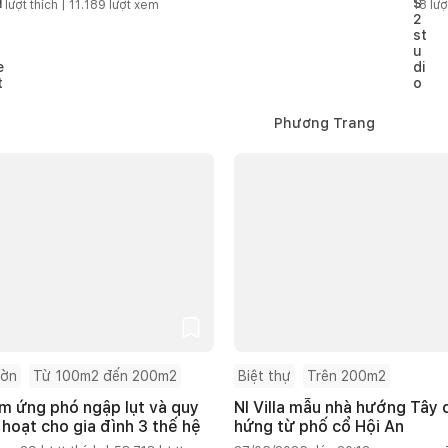
5
lượt thích |
11.189
lượt xem
18
lượ
Phương Trang
ườn
Từ 100m2 đến 200m2
Biệt thự
Trên 200m2
m ứng phó ngập lụt và quy
NI Villa mẫu nhà hướng Tây
 hoạt cho gia đình 3 thế hệ
hứng từ phố cổ Hội An