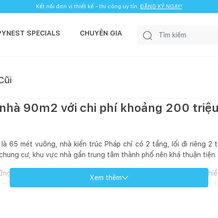
Kết nối đơn vị thiết kế - thi công uy tín.
ĐĂNG KÝ NGAY!
PYNEST SPECIALS
CHUYÊN GIA
Cũi
 nhà 90m2 với chi phí khoảng 200 triệ
à 65 mét vuông, nhà kiến trúc Pháp chỉ có 2 tầng, lối đi riêng 2 
 chung cư, khu vực nhà gần trung tâm thành phố nên khá thuận tiện.
ửng nâng tổng diện tích sử dụng lên 90 m2 , nhà là do tự mình thi
Xem thêm
màu sơn, màu nền viên gạch , cái đèn, vẽ từng món nội thất, in 
i thợ cho mỗi hạng mục khác nhau.. Vì tự sửa nhà nên khá cực ..nh
thuê thiết kế.