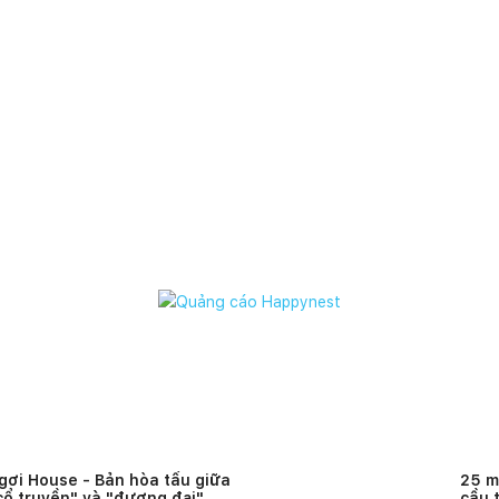
gơi House - Bản hòa tấu giữa
25 m
cổ truyền" và "đương đại"
cầu 