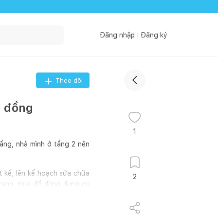
Đăng nhập
Đăng ký
Theo dõi
u đồng
1
tầng, nhà mình ở tầng 2 nên
ết kế, lên kế hoạch sửa chữa
2
tranh, mua đồ dùng dụng cụ
à mình ở mình dùng mình hiểu