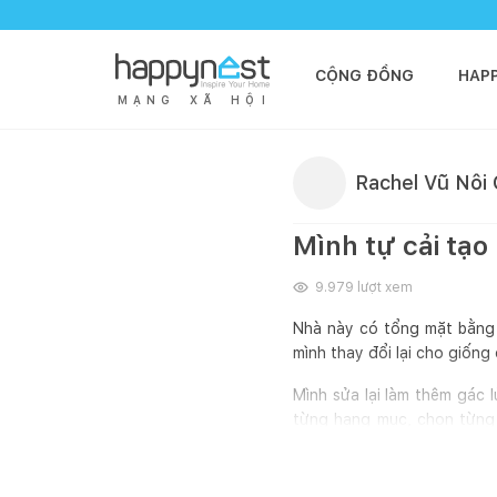
CỘNG ĐỒNG
HAP
M
Ạ
N
G
X
Ã
H
Ộ
I
Rachel Vũ Nôi 
Mình tự cải tạo
9.979
lượt xem
Nhà này có tổng mặt bằng l
mình thay đổi lại cho giống
Mình sửa lại làm thêm gác l
từng hạng mục, chọn từng 
thiết bị điện.. gọi từng độ
mình cần gì nên không thích 