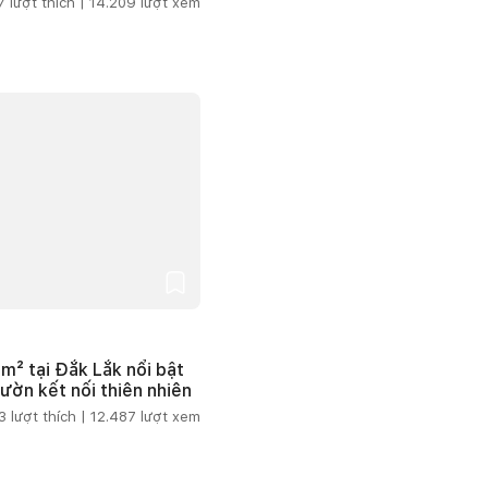
7
lượt thích |
14.209
lượt xem
m² tại Đắk Lắk nổi bật
vườn kết nối thiên nhiên
3
lượt thích |
12.487
lượt xem