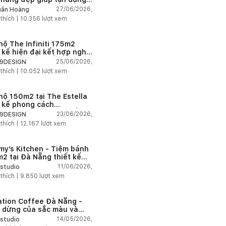
 tích tưởng chừng bị bỏ
27/06/2026,
ân Hoàng
n
 thích |
10.356
lượt xem
hộ The Infiniti 175m2
t kế hiện đại kết hợp nghệ
t Modern Art đầy cảm xúc
25/06/2026,
9DESIGN
 thích |
10.052
lượt xem
hộ 150m2 tại The Estella
t kế phong cách
house thanh lịch và ấm
23/06/2026,
9DESIGN
 thích |
12.167
lượt xem
my’s Kitchen - Tiệm bánh
2 tại Đà Nẵng thiết kế
g cách công nghiệp hiện
11/06/2026,
studio
ngập tràn ánh sáng tự
 thích |
9.850
lượt xem
n
ation Coffee Đà Nẵng -
 dừng của sắc màu và
hứng
14/05/2026,
studio