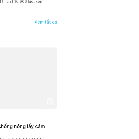
t thích |
16.906
lượt xem
Xem tất cả
 chống nóng lấy cảm