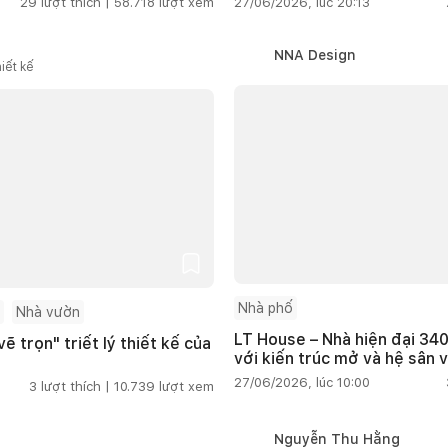
29
lượt thích |
58.718
lượt xem
27/06/2026, lúc 20:13
NNA Design
iết kế
Nhà phố
Nhà vườn
LT House – Nhà hiện đại 340
ẽ trọn" triết lý thiết kế của
với kiến trúc mở và hệ sân 
27/06/2026, lúc 10:00
3
lượt thích |
10.739
lượt xem
Nguyễn Thu Hằng