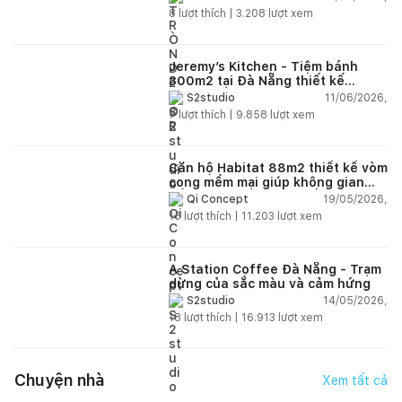
8
lượt thích |
3.208
lượt xem
Jeremy’s Kitchen - Tiệm bánh
300m2 tại Đà Nẵng thiết kế
phong cách công nghiệp hiện đại
11/06/2026,
S2studio
ngập tràn ánh sáng tự nhiên
7
lượt thích |
9.858
lượt xem
Căn hộ Habitat 88m2 thiết kế vòm
cong mềm mại giúp không gian
sống hiện đại trở nên ấm áp hơn
19/05/2026,
Qi Concept
15
lượt thích |
11.203
lượt xem
A Station Coffee Đà Nẵng - Trạm
dừng của sắc màu và cảm hứng
14/05/2026,
S2studio
18
lượt thích |
16.913
lượt xem
Chuyện nhà
Xem tất cả