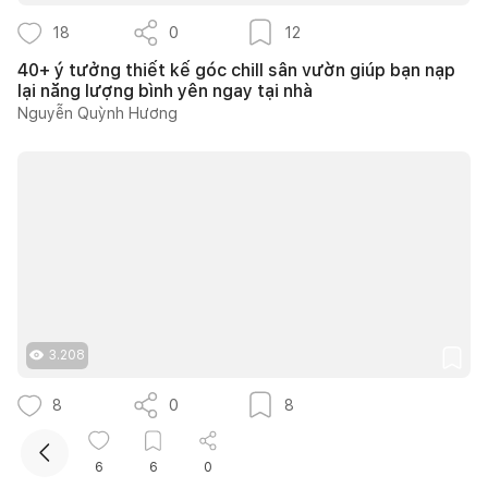
18
0
12
40+ ý tưởng thiết kế góc chill sân vườn giúp bạn nạp
lại năng lượng bình yên ngay tại nhà
Nguyễn Quỳnh Hương
Kết nối thiết kế, thi công
3.208
8
0
8
Căn hộ 90m2 tại Opal Tower thiết kế Neo Classic
sang trọng cho gia đình trẻ
6
6
0
TRÒN DECOR