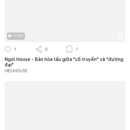
13.081
1
0
1
Ngơi House - Bản hòa tấu giữa "cổ truyền" và "đương
đại"
HIEUHOUSE