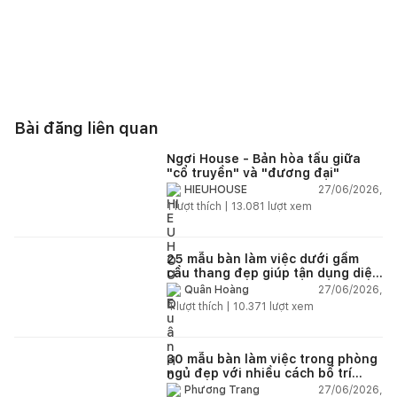
Hy vọng những phác thảo ý tưởng của này Qi Concept sẽ trở
thành nguồn cảm hứng hữu ích cho ai đó đang trên hành trình
kiến tạo không gian sống hai phòng ngủ của riêng mình.
Bài đăng liên quan
Ngơi House - Bản hòa tấu giữa
"cổ truyền" và "đương đại"
27/06/2026,
HIEUHOUSE
1
lượt thích |
13.081
lượt xem
25 mẫu bàn làm việc dưới gầm
cầu thang đẹp giúp tận dụng diện
tích tưởng chừng bị bỏ quên
27/06/2026,
Quân Hoàng
4
lượt thích |
10.371
lượt xem
30 mẫu bàn làm việc trong phòng
ngủ đẹp với nhiều cách bố trí
thông minh cho mọi diện tích
27/06/2026,
Phương Trang