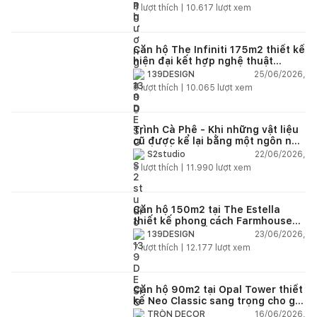
4
lượt thích |
10.617
lượt xem
Căn hộ The Infiniti 175m2 thiết kế
hiện đại kết hợp nghệ thuật
Modern Art đầy cảm xúc
25/06/2026,
139DESIGN
6
lượt thích |
10.065
lượt xem
Trình Cà Phê - Khi những vật liệu
cũ được kể lại bằng một ngôn ngữ
thiết kế mới
22/06/2026,
S2studio
5
lượt thích |
11.990
lượt xem
Căn hộ 150m2 tại The Estella
thiết kế phong cách Farmhouse
thanh lịch và ấm áp
23/06/2026,
139DESIGN
7
lượt thích |
12.177
lượt xem
Căn hộ 90m2 tại Opal Tower thiết
kế Neo Classic sang trọng cho gia
đình trẻ
16/06/2026,
TRÒN DECOR