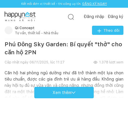
Kết nối đơn vị thiết kế - thi công uy tín.
ĐĂNG KÝ NGAY!
Đăng nhập
Đăng ký
M
Ạ
N
G
X
Ã
H
Ộ
I
Qi Concept
Theo dõi
Tư vấn, thiết kế - Nhà thầu
Phú Đông Sky Garden: Bí quyết "thở" cho
căn hộ 2PN
Cập nhật ngày
06/11/2025, lúc 11:27
1.378
lượt xem
Căn hộ hai phòng ngủ dường như đã trở thành một lựa chọn
tiêu chuẩn, được các gia đình trẻ ưu ái hàng đầu. Không gian
này hội tụ đủ sự vừa vặn và công năng, nhưng đồng thời cũng
đặt ra một thách thức kiến tạo không gian không hề nhỏ: Làm
Xem thêm
thế nào để tối ưu hóa từng mét vuông mà vẫn giữ được sự
thoáng đãng, làm sao để cân bằng giữa tiện nghi hiện đại và
cảm giác ấm cúng, thân thuộc?
Nhiều gia chủ tìm đến với một nỗi ưu tư chung, đó là viễn cảnh
không gian sống của họ sẽ dần bị bành trướng bởi đồ đạc, và