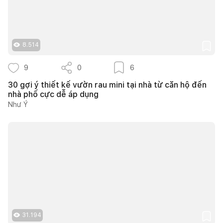
8.514
9
0
6
30 gợi ý thiết kế vườn rau mini tại nhà từ căn hộ đến
nhà phố cực dễ áp dụng
Như Ý
31.194