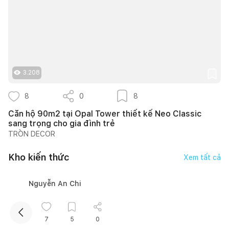
3.208
8
0
8
Kết nối thiết kế, thi công
Căn hộ 90m2 tại Opal Tower thiết kế Neo Classic
sang trọng cho gia đình trẻ
TRÒN DECOR
Mua sắm hoàn thiện nhà
Kho kiến thức
Xem tất cả
Nguyễn An Chi
7
5
0