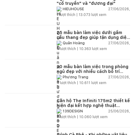
"cổ truyền" và "đương đại"
27/06/2026,
HIEUHOUSE
1
lượt thích |
13.073
lượt xem
25 mẫu bàn làm việc dưới gầm
cầu thang đẹp giúp tận dụng diện
tích tưởng chừng bị bỏ quên
27/06/2026,
Quân Hoàng
4
lượt thích |
10.363
lượt xem
30 mẫu bàn làm việc trong phòng
ngủ đẹp với nhiều cách bố trí
thông minh cho mọi diện tích
27/06/2026,
Phương Trang
4
lượt thích |
10.611
lượt xem
Căn hộ The Infiniti 175m2 thiết kế
hiện đại kết hợp nghệ thuật
Modern Art đầy cảm xúc
25/06/2026,
139DESIGN
6
lượt thích |
10.060
lượt xem
Trình Cà Phê - Khi những vật liệu