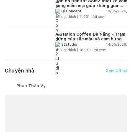
Căn hộ Habitat 88m2 thiết kế vòm
cong mềm mại giúp không gian
sống hiện đại trở nên ấm áp hơn
19/05/2026,
Qi Concept
15
lượt thích |
11.201
lượt xem
A Station Coffee Đà Nẵng - Trạm
dừng của sắc màu và cảm hứng
14/05/2026,
S2studio
18
lượt thích |
16.910
lượt xem
Chuyện nhà
Xem tất cả
Phan Thảo Vy