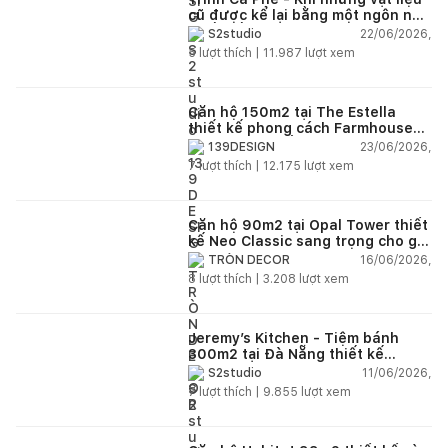
cũ được kể lại bằng một ngôn ngữ
thiết kế mới
22/06/2026,
S2studio
5
lượt thích |
11.987
lượt xem
Căn hộ 150m2 tại The Estella
thiết kế phong cách Farmhouse
thanh lịch và ấm áp
23/06/2026,
139DESIGN
7
lượt thích |
12.175
lượt xem
Căn hộ 90m2 tại Opal Tower thiết
kế Neo Classic sang trọng cho gia
đình trẻ
16/06/2026,
TRÒN DECOR
8
lượt thích |
3.208
lượt xem
Jeremy’s Kitchen - Tiệm bánh
300m2 tại Đà Nẵng thiết kế
phong cách công nghiệp hiện đại
11/06/2026,
S2studio
ngập tràn ánh sáng tự nhiên
7
lượt thích |
9.855
lượt xem