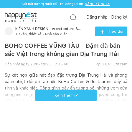
Kết nối đơn vị thiết kế - thi công uy tín.
ĐĂNG KÝ NGAY!
Đăng nhập
Đăng ký
M
Ạ
N
G
X
Ã
H
Ộ
I
KIẾN XANH DESIGN - Architecture &
Theo dõi
Tư vấn, thiết kế - Nhà sản xuất
Interior
BOHO COFFEE VŨNG TÀU - Đậm đà bản
sắc Việt trong không gian Địa Trung Hải
Cập nhật ngày
28/07/2025, lúc 15:40
3.841
lượt xem
Sự kết hợp giữa nét đẹp đặc trưng Địa Trung Hải và phong
cách nhiệt đới đã tạo nên BoHo Coffee & Restaurant đầy cá
tính và khác biệt. Công trình gây ấn tượng bởi những vòm cửa
cong mềm mại, gam màu ấm áp đặc trưng, hòa quyện cùng tre
Xem thêm
nứa và mái giả rơm – những vật liệu mộc mạc mang đậm dấu ấn
văn hóa Việt Nam. Điểm nhấn nổi bật tại lối vào lấy cảm hứng
từ cổng trời Bali, mở ra không gian đan xen giữa trong và
ngoài, nơi kiến trúc, cảnh quan và thiên nhiên giao hòa.
Thông tin dự án: