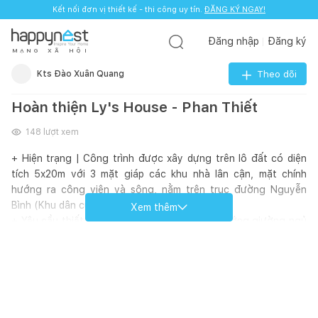
Kết nối đơn vị thiết kế - thi công uy tín.
ĐĂNG KÝ NGAY!
Đăng nhập
Đăng ký
M
Ạ
N
G
X
Ã
H
Ộ
I
Kts Đào Xuân Quang
Theo dõi
Hoàn thiện Ly's House - Phan Thiết
148
lượt xem
+ Hiện trạng | Công trình được xây dựng trên lô đất có diện
tích 5x20m với 3 mặt giáp các khu nhà lân cận, mặt chính
hướng ra công viên và sông, nằm trên trục đường Nguyễn
Bình (Khu dân cư Bắc Xuân An, Tp. Phan Thiết).
Xem thêm
+ Yêu cầu thiết kế | Thiết kế hướng bếp và hướng giường ngủ
master theo hướng phong thủy của khách hàng. Nhà theo
phong cách hiện đại, trẻ trung, phối kết phù hợp với một số nội
thất cũ có sẵn. Yêu cầu thông thoáng, lấy sáng tự nhiên
+ Nội dung thiết kế |
Trệt | Gara, Phòng khách, Bếp, Khu giặt + sân phơi + Sàn
nước, Wc.