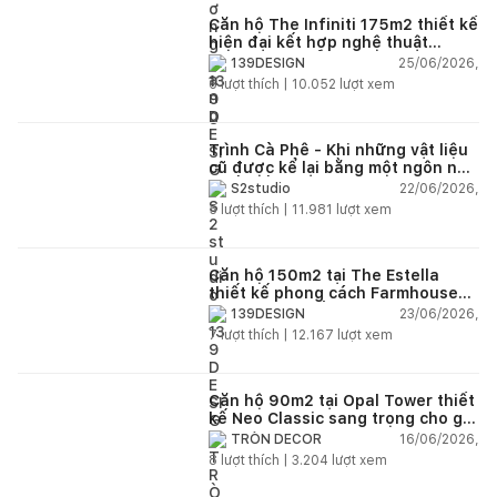
Căn hộ The Infiniti 175m2 thiết kế
hiện đại kết hợp nghệ thuật
Modern Art đầy cảm xúc
25/06/2026,
139DESIGN
6
lượt thích |
10.052
lượt xem
Trình Cà Phê - Khi những vật liệu
cũ được kể lại bằng một ngôn ngữ
thiết kế mới
22/06/2026,
S2studio
5
lượt thích |
11.981
lượt xem
Căn hộ 150m2 tại The Estella
thiết kế phong cách Farmhouse
thanh lịch và ấm áp
23/06/2026,
139DESIGN
7
lượt thích |
12.167
lượt xem
Căn hộ 90m2 tại Opal Tower thiết
kế Neo Classic sang trọng cho gia
đình trẻ
16/06/2026,
TRÒN DECOR
8
lượt thích |
3.204
lượt xem