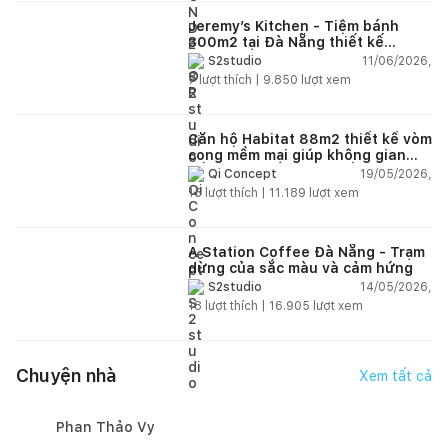
Jeremy’s Kitchen - Tiệm bánh
300m2 tại Đà Nẵng thiết kế
phong cách công nghiệp hiện đại
11/06/2026,
S2studio
ngập tràn ánh sáng tự nhiên
7
lượt thích |
9.850
lượt xem
Căn hộ Habitat 88m2 thiết kế vòm
cong mềm mại giúp không gian
sống hiện đại trở nên ấm áp hơn
19/05/2026,
Qi Concept
15
lượt thích |
11.189
lượt xem
A Station Coffee Đà Nẵng - Trạm
dừng của sắc màu và cảm hứng
14/05/2026,
S2studio
18
lượt thích |
16.905
lượt xem
Chuyện nhà
Xem tất cả
Phan Thảo Vy