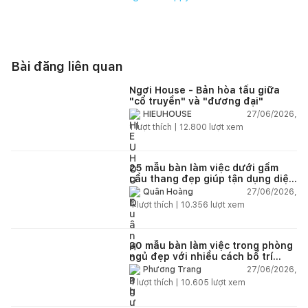
Diện tích khu đất | 100 m2
Số tầng | 03 tầng – Mái bằng
Phong cách thiết kế | Hiện đại
Bài đăng liên quan
Ngơi House - Bản hòa tấu giữa
"cổ truyền" và "đương đại"
27/06/2026,
HIEUHOUSE
1
lượt thích |
12.800
lượt xem
25 mẫu bàn làm việc dưới gầm
cầu thang đẹp giúp tận dụng diện
tích tưởng chừng bị bỏ quên
27/06/2026,
Quân Hoàng
4
lượt thích |
10.356
lượt xem
30 mẫu bàn làm việc trong phòng
ngủ đẹp với nhiều cách bố trí
thông minh cho mọi diện tích
27/06/2026,
Phương Trang
4
lượt thích |
10.605
lượt xem