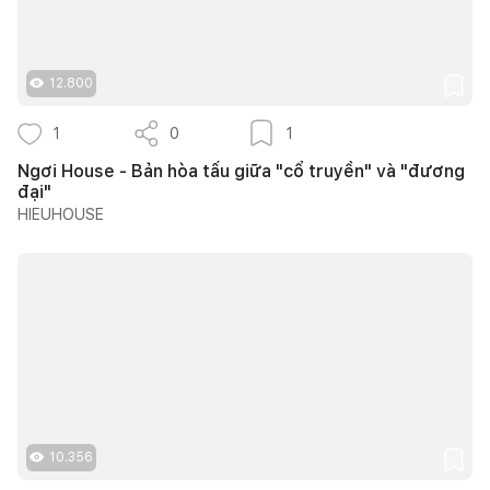
12.800
1
0
1
Ngơi House - Bản hòa tấu giữa "cổ truyền" và "đương
đại"
HIEUHOUSE
10.356