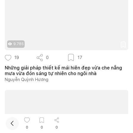
9.785
19
0
17
Kết nối thiết kế, thi công
Những giải pháp thiết kế mái hiên đẹp vừa che nắng
mưa vừa đón sáng tự nhiên cho ngôi nhà
Mua sắm hoàn thiện nhà
Nguyễn Quỳnh Hương
0
0
0