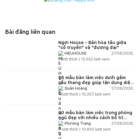
Bài đăng liên quan
Ngơi House - Bản hòa tấu giữa
"cổ truyền" và "đương đại"
27/06/2026,
HIEUHOUSE
1
lượt thích |
13.052
lượt xem
25 mẫu bàn làm việc dưới gầm
cầu thang đẹp giúp tận dụng diện
tích tưởng chừng bị bỏ quên
27/06/2026,
Quân Hoàng
4
lượt thích |
10.357
lượt xem
30 mẫu bàn làm việc trong phòng
ngủ đẹp với nhiều cách bố trí
thông minh cho mọi diện tích
27/06/2026,
Phương Trang
4
lượt thích |
10.605
lượt xem