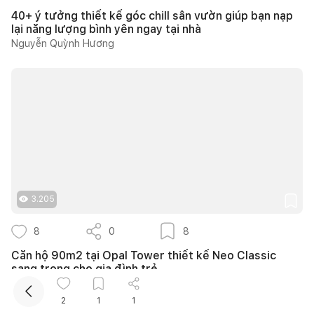
40+ ý tưởng thiết kế góc chill sân vườn giúp bạn nạp
lại năng lượng bình yên ngay tại nhà
Nguyễn Quỳnh Hương
Kết nối thiết kế, thi công
Mua sắm hoàn thiện nhà
3.205
8
0
8
Căn hộ 90m2 tại Opal Tower thiết kế Neo Classic
sang trọng cho gia đình trẻ
TRÒN DECOR
2
1
1