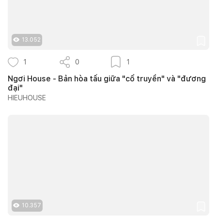
13.052
1
0
1
Ngơi House - Bản hòa tấu giữa "cổ truyền" và "đương
đại"
HIEUHOUSE
10.357