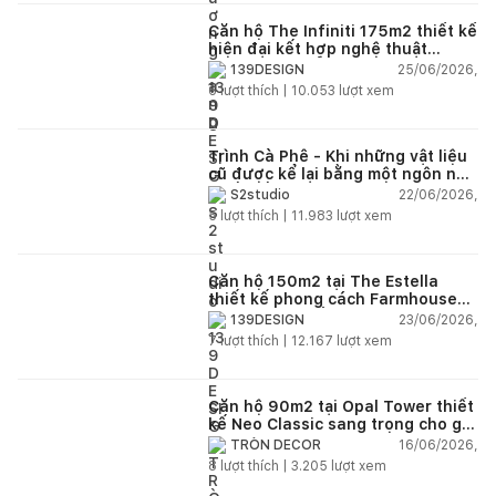
Căn hộ The Infiniti 175m2 thiết kế
hiện đại kết hợp nghệ thuật
Modern Art đầy cảm xúc
25/06/2026,
139DESIGN
6
lượt thích |
10.053
lượt xem
Trình Cà Phê - Khi những vật liệu
cũ được kể lại bằng một ngôn ngữ
thiết kế mới
22/06/2026,
S2studio
5
lượt thích |
11.983
lượt xem
Căn hộ 150m2 tại The Estella
thiết kế phong cách Farmhouse
thanh lịch và ấm áp
23/06/2026,
139DESIGN
7
lượt thích |
12.167
lượt xem
Căn hộ 90m2 tại Opal Tower thiết
kế Neo Classic sang trọng cho gia
đình trẻ
16/06/2026,
TRÒN DECOR
8
lượt thích |
3.205
lượt xem