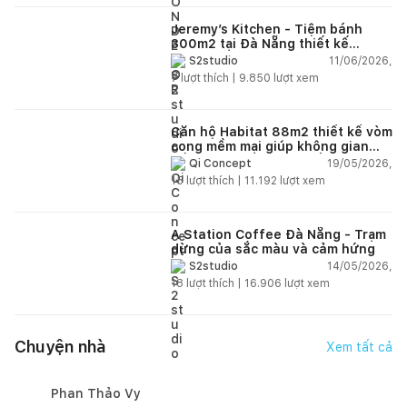
Jeremy’s Kitchen - Tiệm bánh
300m2 tại Đà Nẵng thiết kế
phong cách công nghiệp hiện đại
11/06/2026,
S2studio
ngập tràn ánh sáng tự nhiên
7
lượt thích |
9.850
lượt xem
Căn hộ Habitat 88m2 thiết kế vòm
cong mềm mại giúp không gian
sống hiện đại trở nên ấm áp hơn
19/05/2026,
Qi Concept
15
lượt thích |
11.192
lượt xem
A Station Coffee Đà Nẵng - Trạm
dừng của sắc màu và cảm hứng
14/05/2026,
S2studio
18
lượt thích |
16.906
lượt xem
Chuyện nhà
Xem tất cả
Phan Thảo Vy