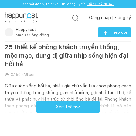
Kết nối đơn vị thiết kế - thi công uy tín.
ĐĂNG KÝ NGAY!
Đăng nhập
Đăng ký
M
Ạ
N
G
X
Ã
H
Ộ
I
Happynest
Theo dõi
Media/ Cộng đồng
25 thiết kế phòng khách truyền thống,
mộc mạc, dung dị giữa nhịp sống hiện đại
hối hả
3.150
lượt xem
Giữa cuộc sống hối hả, nhiều gia chủ vẫn lựa chọn phong cách
truyền thống trong không gian nhà mình, gợi nhớ tuổi thơ, kế
thừa và phát huy kiến trúc từ thời ông bà để lại. Phòng khách
theo phong cách truyền thống nổi bật nhất chính là bộ bàn
Xem thêm
ghế gỗ, ít chi tiết thiết kế nhưng lại gây ấn tượng về cảm xúc.
Đi đôi với nội thất, cách bày trí, sắp xếp các chi tiết nhỏ như
tranh ảnh, tủ gỗ cũng tạo nên một không gian như ở những
thập niên 90 vô cùng gần gũi, thân quen.