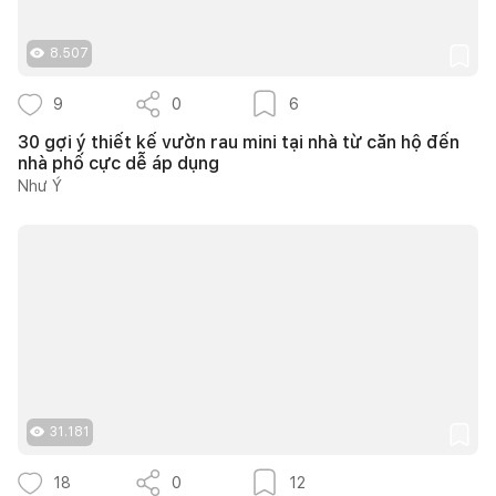
8.507
9
0
6
30 gợi ý thiết kế vườn rau mini tại nhà từ căn hộ đến
nhà phố cực dễ áp dụng
Như Ý
31.181
18
0
12